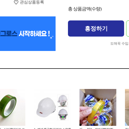
관심상품등록
총 상품금액(수량)
흥정하기
도매꾹 수입