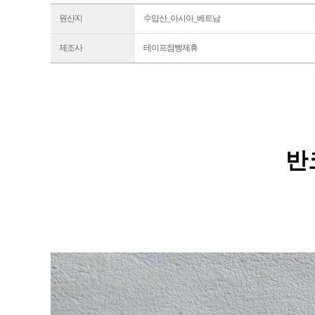
원산지
수입산_아시아_베트남
제조사
테이프점빵제휴
반