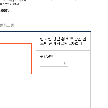
라스틱 각대(중) 코너 보호
 박스보호용 1000개
2,000
원
반품교환
반코팅 장갑 황색 목장갑 면
노반 손바닥코팅 100켤레
수량선택