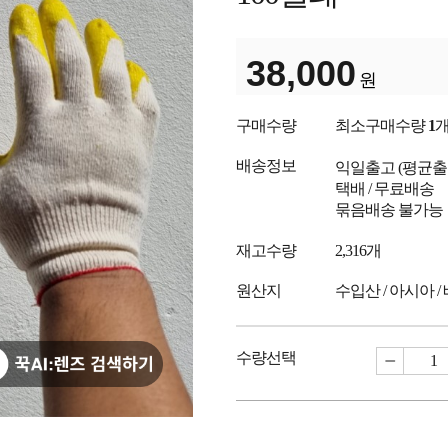
38,000
원
구매수량
최소구매수량
1
배송정보
익일출고
(평균
택배 / 무료배송
묶음배송 불가능
재고수량
2,316개
원산지
수입산 / 아시아 /
수량선택