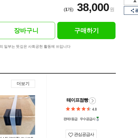
38,000
(
1
개)
원
장바구니
구매하기
의 일부는 뜻깊은 사회공헌 활동에 쓰입니다
더보기
테이프점빵
4.8
판매1등급
우수공급사
관심공급사