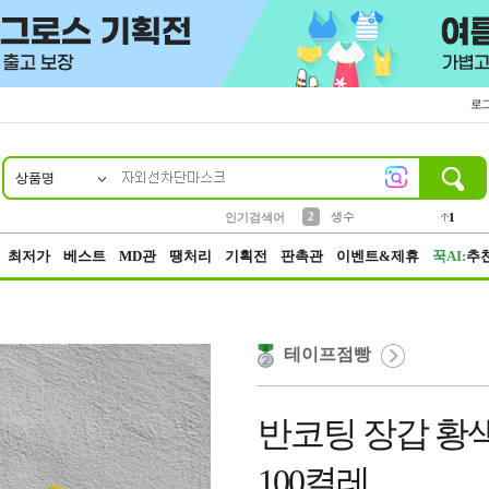
로
상품명
10
1
4
5
6
7
8
9
벨트
파우치
등산
실리콘
양말
여성패션
장갑
led
4
3
1
2
4
1
2
생수
인기검색어
1
3
케이스
1
최저가
베스트
MD관
땡처리
기획전
판촉관
이벤트&제휴
꾹AI:
추
테이프점빵
반코팅 장갑 황
100켤레