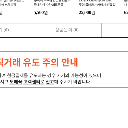
50m 실리콘테이프 그
1p 백색 투구형 안전모 스왈록
15mmX50m 40개 OPP TAPE
플
도색 분체도장
국내산 우수한 ABE등급
투명 물레방아 커터기 리필 절
대
테이프 중포장 국내산
5,500
22,000
6
원
원
원
 (
0
)
상품문의 (
0
)