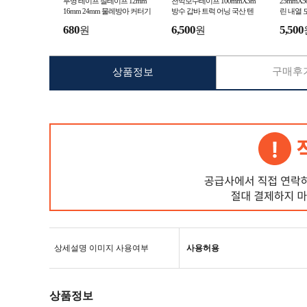
투명 테이프 절테이프 12mm
천막보수테이프 100mmX3m
25mmX
16mm 24mm 물레방아 커터기
방수 갑바 트럭 어닝 국산 텐
린 내열 
리필 문구 사무실 hm
트
680
6,500
5,500
원
원
구매후기
상품정보
상세설명 이미지 사용여부
사용허용
상품정보