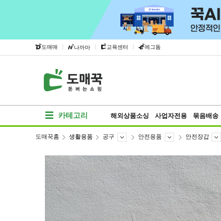
|
|
|
도매매
교육센터
에그돔
나까마
카테고리
해외상품소싱
사업자전용
묶음배송
도매꾹홈
생활용품
공구
안전용품
안전장갑