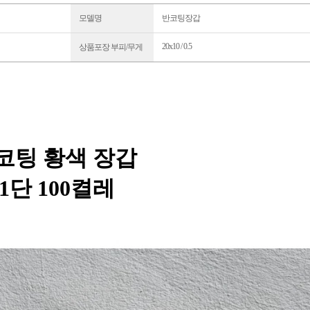
모델명
반코팅장갑
20x10 / 0.5
상품포장 부피/무게
코팅 황색 장갑
1단 100켤레