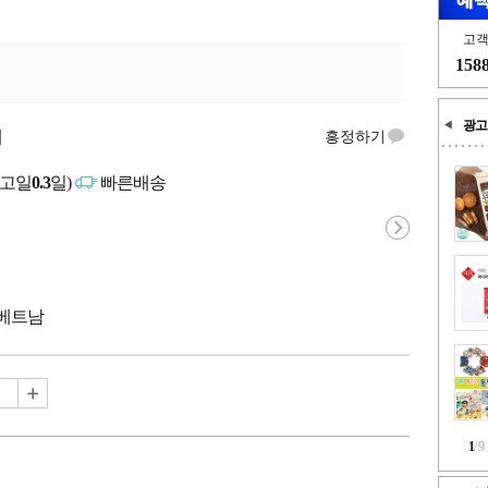
고
158
광고
개
흥정하기
출고일
0.3
일)
빠른배송
 베트남
1
/
9