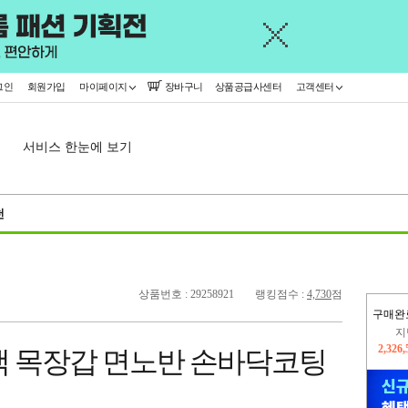
그인
회원가입
마이페이지
장바구니
상품공급사센터
고객센터
서비스 한눈에 보기
천
상품번호 : 29258921
랭킹점수 :
4,730
점
구매완
이
2,309
색 목장갑 면노반 손바닥코팅
지
2,326