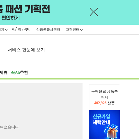
이지
장바구니
상품공급사센터
고객센터
서비스 한눈에 보기
제휴
꾹AI:
추천
구매완료 상품수
어제
402,926
상품
오늘(현재)
396,337
상품
수 없습니다