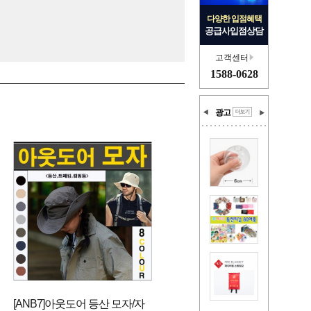
다양한 입점혜택
공급사입점상담
고객센터
1588-0628
광고
[ANB7]아웃도어 등산 모자/자