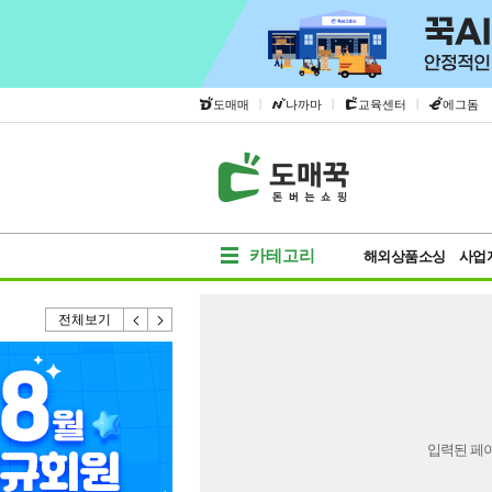
|
|
|
도매매
나까마
교육센터
에그돔
카테고리
해외상품소싱
사업
전체보기
입력된 페