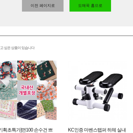
이전 페이지로
도매꾹 홈으로
고 싶은 상품이 있습니다
[기획초특가]면100 손수건 쁘
KC인증 마벤스텝퍼 하체 실내