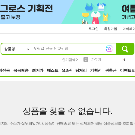
로그인
회원가입
마이페
상품명
10
1
4
5
6
7
8
9
키링
선풍기
말랑이
키캡
텀블러
가방
양말
양산
1
1
5
2
2
2
파우치
인기검색어
1
3
모자
2
자전용
묶음배송
최저가
베스트
MD관
땡처리
기획전
판촉관
이벤트&
상품을 찾을 수 없습니다.
이지의 주소가 잘못되었거나, 상품이 판매종료 또는 삭제되어 해당 상품정보를 조회할 