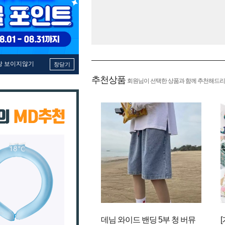
창 보이지않기
창닫기
추천상품
회원님이 선택한 상품과 함께 추천해드리
데님 와이드 밴딩 5부 청 버뮤