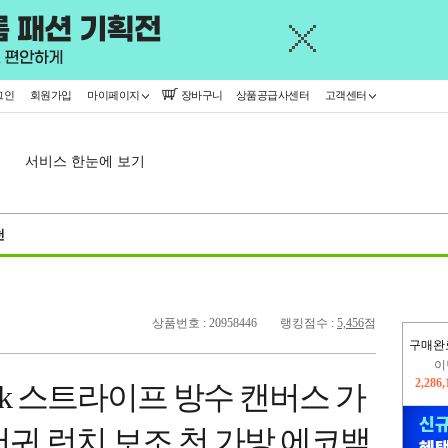
그인
회원가입
마이페이지
장바구니
상품공급사센터
고객센터
서비스 한눈에 보기
천
상품번호 : 20958446
랭킹점수 :
5,456
점
구매완
이
2,286
luck 스트라이프 방수 캔버스 가
지
2,326
귀 런치 보조 천 가방 에코백