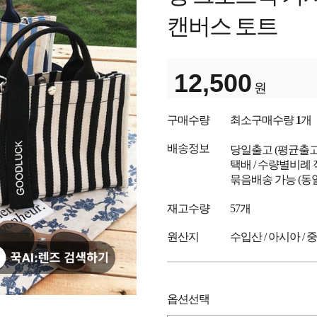
캔버스 토트
12,500
원
구매수량
최소구매수량
1
개
배송정보
당일출고
(평균출
택배 / 수량별비례 
묶음배송 가능 (동
재고수량
57개
원산지
수입산 / 아시아 / 
옵션선택