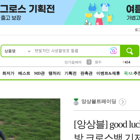
로
상품명
10
1
2
5
6
7
8
9
파우치
케이스
벨트
실리콘
양말
모자
양산
여성패션
395
555
12
12
1
1
5
3
3
생수
인기검색어
454
4
등산
152
최저가
베스트
MD관
땡처리
기획전
판촉관
이벤트&제휴
꾹AI:
추
앙상블트레이딩
[앙상블] good 
방 크로스백 기저