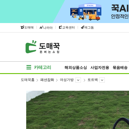
|
|
|
도매매
교육센터
에그돔
나까마
카테고리
해외상품소싱
사업자전용
묶음배송
도매꾹홈
패션잡화
여성가방
토트백