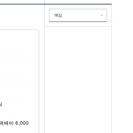
색상
심
배비 6,000