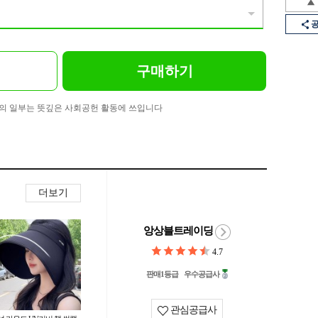
구매하기
의 일부는 뜻깊은 사회공헌 활동에 쓰입니다
더보기
앙상블트레이딩
4.7
판매1등급
우수공급사
관심공급사