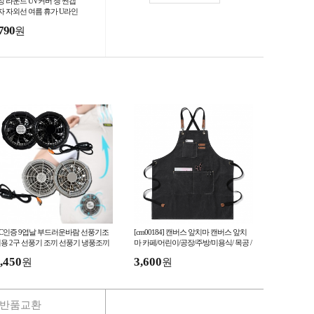
성 라운드 UV커버 챙 썬캡
자 자외선 여름 휴가 U라인
자 휴대 돌돌이 해변 암막
790
원
 선바이져
C인증 9엽날 부드러운바람 선풍기조
[cm00184] 캔버스 앞치마 캔버스 앞치
용 2구 선풍기 조끼 선풍기 냉풍조끼
마 카페/어린이/공장/주방/미용식/ 목공 /
얼음조끼
화방/ 패브릭 어깨 앞치마
,450
3,600
원
원
반품교환