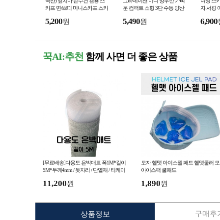
국산) 앞치마 손수건 겸용 스
그라데이션 미니 양우산 가벼
여성 스카
카프 면/쁘띠 미니스카프 스카
운 컴팩트 소형 3단 수동 양산
자 서핑 
프 사은품 연예인 휴대용
여름 가벼운 경량
해변 썬
5,200
5,490
6,900
원
원
꾹AI:추천
함께 사면 더 좋은 상품
[무료배송]다용도 은박매트 폭1M*길이
모자 헬맷 아이스젤 패드 헬맷쿨러 
5M*두께4mm / 돗자리 / 단열재 / 티케이
아이스팩 쿨패드
프렌즈
11,200
1,890
원
원
구매후기
상품정보