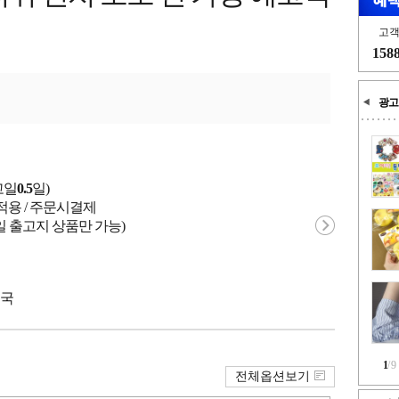
고
158
광고
고일
0.5
일)
적용 / 주문시결제
일 출고지 상품만 가능)
중국
1
/
9
전체옵션보기