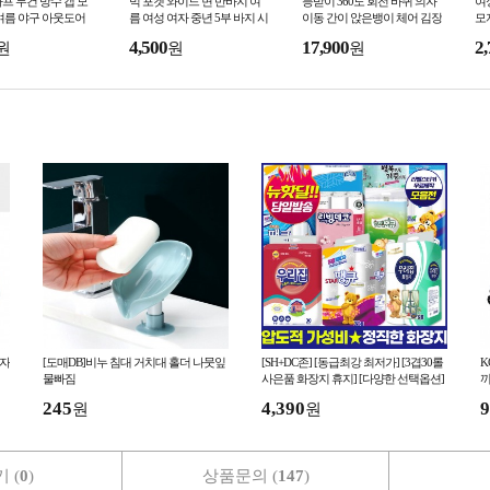
프 두건 방수 캡 모
빅 포켓 와이드 면 반바지 여
등받이 360도 회전 바퀴 의자
여
여름 야구 아웃도어
름 여성 여자 중년 5부 바지 시
이동 간이 앉은뱅이 체어 김장
모
캡
원한 휴가 바캉스 고무줄 팬츠
깁스
여
4,500
17,900
2,
원
원
원
주머니
선
모자
[도매DB]비누 침대 거치대 홀더 나뭇잎
[SH+DC존] [동급최강 최저가] [3겹30롤
K
물빠짐
사은품 화장지 휴지] [다양한 선택옵션]
끼
홍보스티커무료 핫딜
245
4,390
9
원
원
 (
0
)
상품문의 (
147
)