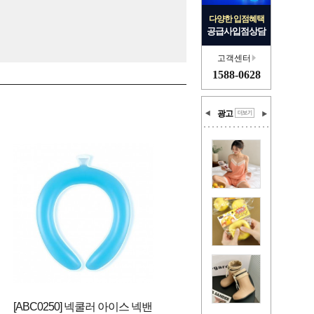
다양한 입점혜택
공급사입점상담
고객센터
1588-0628
광고
[ABC0250] 넥쿨러 아이스 넥밴