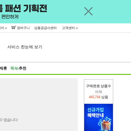
이지
장바구니
상품공급사센터
고객센터
서비스 한눈에 보기
제휴
꾹AI:
추천
구매완료 상품수
어제
445,716
상품
오늘(현재)
317,582
상품
수 없습니다