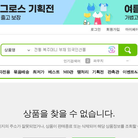
로그인
회원가입
마이페
상품명
10
1
4
5
6
7
8
9
키링
미니
말랑이
선풍기
가방
양말
짱구
텀블러
23
2
1
1
7
3
2
파우치
인기검색어
3
모자
자전용
묶음배송
최저가
베스트
MD관
땡처리
기획전
판촉관
이벤트&
상품을 찾을 수 없습니다.
이지의 주소가 잘못되었거나, 상품이 판매종료 또는 삭제되어 해당 상품정보를 조회할 