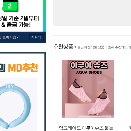
창 보이지않기
창닫기
추천상품
회원님이 선택한 상품과 함께 추천해드리
업그레이드 아쿠아슈즈 물놀