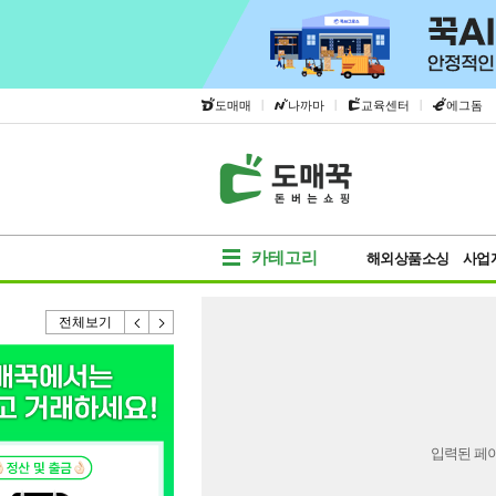
|
|
|
도매매
나까마
교육센터
에그돔
카테고리
해외상품소싱
사업
전체보기
입력된 페