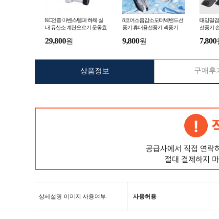
KC인증 마벤스텝퍼 하체 실
8코어소음감소모터넥밴드선
태양열겸
내 유산소 계단오르기 운동효
풍기 휴대용선풍기 넥풍기
선풍기 
과 스텝퍼 기구
선풍기
29,800
9,800
7,800
원
원
구매후기
상품정보
상세설명 이미지 사용여부
사용허용