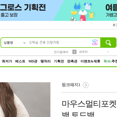
로
상품명
10
1
4
5
6
7
8
9
키링
미니
말랑이
선풍기
가방
양말
짱구
텀블러
23
2
1
1
7
3
2
파우치
인기검색어
3
모자
최저가
베스트
MD관
땡처리
기획전
판촉관
이벤트&제휴
꾹AI:
추
핑크돼지1
마우스멀티포켓
백 토드백