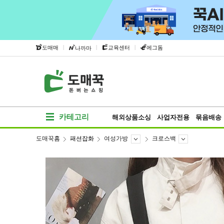
|
|
|
도매매
교육센터
에그돔
나까마
카테고리
해외상품소싱
사업자전용
묶음배송
도매꾹홈
패션잡화
여성가방
크로스백