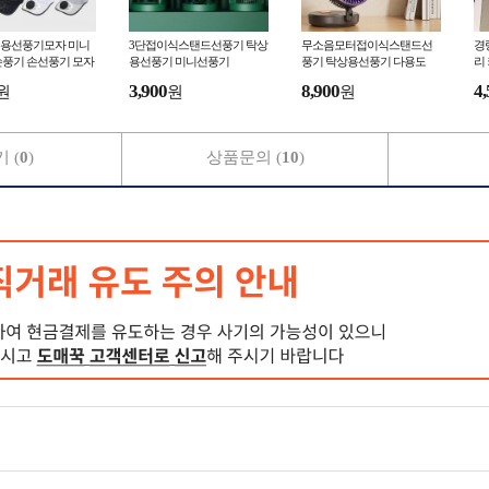
용선풍기모자 미니
3단접이식스탠드선풍기 탁상
무소음모터접이식스탠드선
경
손풍기 손선풍기 모자
용선풍기 미니선풍기
풍기 탁상용선풍기 다용도
리
슬
3,900
8,900
4,
원
원
원
 (
0
)
상품문의 (
10
)