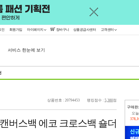
그인
회원가입
마이페이지
장바구니
상품공급사센터
고객센터
서비스 한눈에 보기
천
상품번호 : 20794453
랭킹점수 :
5,380
점
구매완
오늘
378,
캔버스백 에코 크로스백 숄더
445,