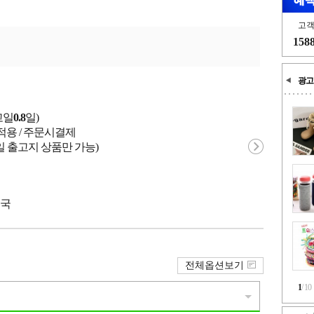
고
158
광고
고일
0.8
일)
적용 / 주문시결제
일 출고지 상품만 가능)
중국
전체옵션보기
1
/
10