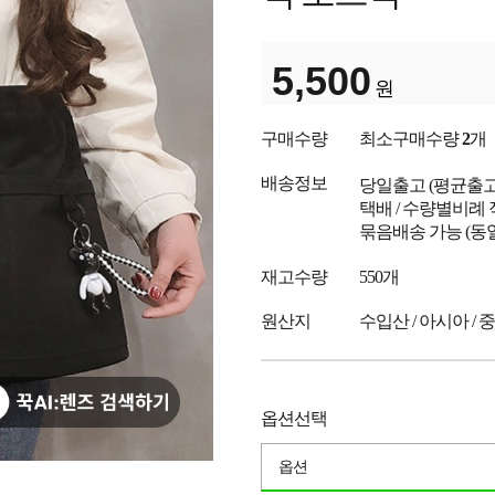
5,500
원
구매수량
최소구매수량
2
개
배송정보
당일출고
(평균출
택배 / 수량별비례 
묶음배송 가능 (동
재고수량
550개
원산지
수입산 / 아시아 / 
옵션선택
옵션