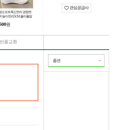
관심공급사
량소프트푹신쪼리 경량쪼
 키높이쪼리5CM 플리플랍
리퍼
500
원
반품교환
옵션