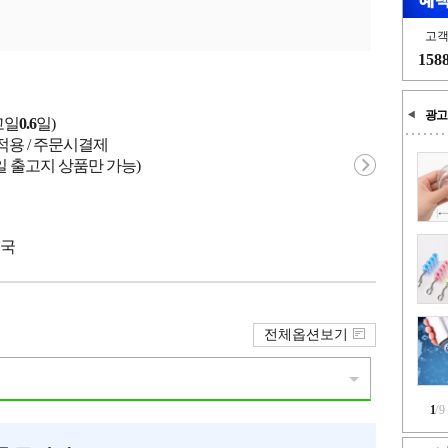
고
158
광고
고일
0.6
일)
적용 / 주문시결제
일 출고지 상품만 가능)
중국
전체옵션보기
1
/
9