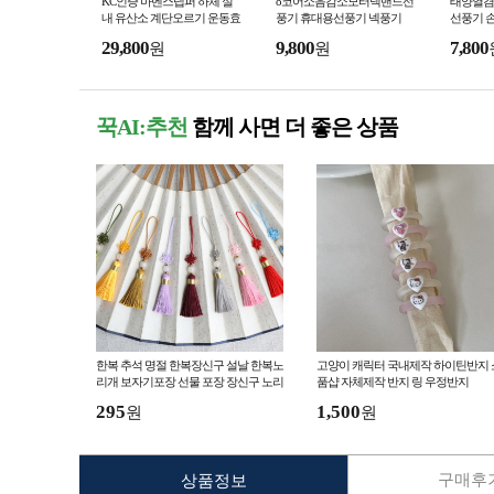
KC인증 마벤스텝퍼 하체 실
8코어소음감소모터넥밴드선
태양열겸
내 유산소 계단오르기 운동효
풍기 휴대용선풍기 넥풍기
선풍기 
과 스텝퍼 기구
선풍기
29,800
9,800
7,800
원
원
꾹AI:추천
함께 사면 더 좋은 상품
한복 추석 명절 한복장신구 설날 한복노
고양이 캐릭터 국내제작 하이틴반지 
리개 보자기포장 선물 포장 장신구 노리
품샵 자체제작 반지 링 우정반지
개 KK695
295
1,500
원
원
구매후기
상품정보