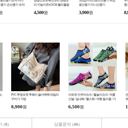
용선풍기모자 미니
경량소프트푹신쪼리 경량쪼
3단접이식스탠드선풍기 탁상
무
손풍기 손선풍기 모자
리 키높이쪼리5CM 플리플랍
용선풍기 미니선풍기
풍
슬리퍼
4,500
3,900
8,
원
원
원
소
PVC 투명포켓 투웨이 숄더백팩 데일리
아트핏 아쿠아슈즈 / 물놀이슈즈 / 여름
군
꾸미기 가방
신발 / 실내화 / 헬스화 / 여행 필수품 / 가
토
성비 최고
8,900
6,500
1
원
원
 (
0
)
상품문의 (
46
)