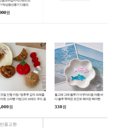
소음모터접이식스탠드선
기 탁상용선풍기 다용도
900
원
것질 인형 키링 / 탕후루 감자 프레즐
돌고래 고래 벨루가 아쿠아리움 여름 바
마토 소라빵 가방고리 브레드 푸드 음
다 블루 똑딱핀 포인트 헤어핀 헤어삔
식
소품샵 제주도 강릉 여수
,000
330
원
원
반품교환