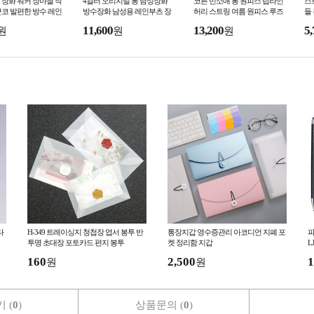
장화 워커 장마철 작
4컬러 오리지널 롱 남성장화
코튼 민소매 롱 원피스 립라인
스
코 발편한 방수 레인
방수장화 남성용 레인부츠 장
허리 스트링 여름 원피스 루즈
들
시신발
마철 작업화 패션장화 남자신
핏원피스 빅사이즈원피스 바
머
11,600
13,200
5,
원
원
원
발 남자장화 작업용
캉스룩 휴양지룩
빅
다
H-349 트레이싱지 청첩장 엽서 봉투 반
통장지갑 영수증관리 아코디언 지폐 포
파
투명 초대장 포토카드 편지 봉투
켓 정리함 지갑
L
160
2,500
1
원
원
 (
0
)
상품문의 (
0
)