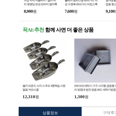
여성 하의 여름바지 7컬러 허
플레어 원피스형 래쉬가드 여
남녀공용 
리 뒷밴딩 린넨 반바지 썸머룩
성 수영복 래쉬가드 바캉스룩
업용 둥근
심플 편한바지 시원한바지 여
웨이크보드 서핑 비치웨어 예
부츠 낚
8,900
7,600
9,100
원
원
성 마바지 면바지
쁜래쉬가드
꾹AI:추천
함께 사면 더 좋은 상품
델키 라운드 사각 스쿠프 4종택일 스텐
[싸더라] 세탁기 가구 사각형 겹침형 
얼음 커피스쿱
리 받침대 방진 방음 패드 세탁기받침
수평조절 높이조절
12,310
1,300
원
원
구매후기
상품정보