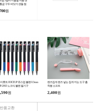
트랩 3컬러 미들힐 여름 샌
 통굽 구두 바닷가 샌들 썸
 슬리퍼 쪼리 휴양지 샌들
700
원
사이즈 가능
이롯트 JUICEUP 쥬스업 볼펜 0.3mm
렌즈집게 렌즈 넣는 집게 끼는 도구 흡
JP-20S3 노크식 볼펜 필기구
착봉 소프트
,590
2,400
원
원
반품교환