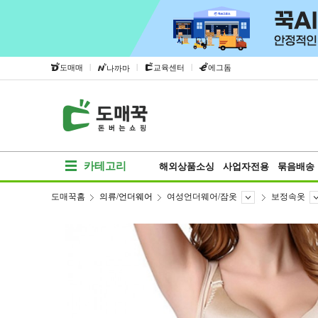
|
|
|
도매매
교육센터
에그돔
나까마
카테고리
해외상품소싱
사업자전용
묶음배송
도매꾹홈
의류/언더웨어
여성언더웨어/잠옷
보정속옷