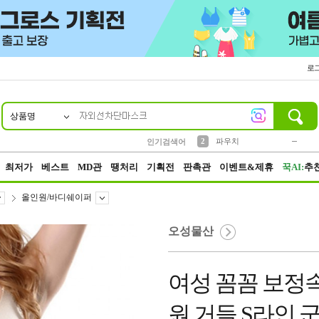
로
상품명
10
1
4
5
6
7
8
9
키링
미니
말랑이
선풍기
가방
양말
짱구
텀블러
23
2
1
1
7
3
2
파우치
인기검색어
3
모자
최저가
베스트
MD관
땡처리
기획전
판촉관
이벤트&제휴
꾹AI:
추
올인원/바디쉐이퍼
오성물산
여성 꼼꼼 보정속
원 거들 S라인 