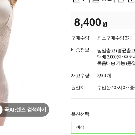
8,400
원
구매수량
최소구매수량
2
개
배송정보
당일출고
(평균출
택배 3,000원 / 주
묶음배송 가능 (동일
재고수량
2,961개
원산지
수입산 / 아시아 / 
옵션선택
색상