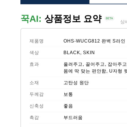
꾹AI:
상품정보 요약
상
제품명
OHS-WUCG812 완벽 S라
색상
BLACK, SKIN
효과
올려주고, 끌어주고, 잡아주고,
몸에 딱 맞는 편안함, U자형 
소재
고탄성 원단
두께감
보통
신축성
좋음
촉감
부드러움