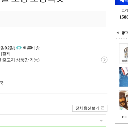
고
158
광고
고일
0.2
일)
빠른배송
문시결제
 출고지 상품만 가능)
중국
전체옵션보기
1
/
10