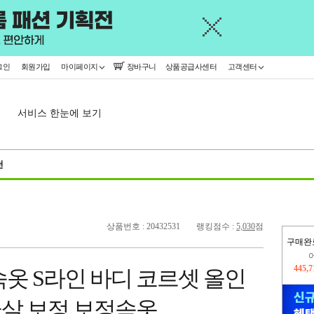
그인
회원가입
마이페이지
장바구니
상품공급사센터
고객센터
서비스 한눈에 보기
천
상품번호 : 20432531
랭킹점수 :
5,030
점
구매완
오늘
332,
옷 S라인 바디 코르셋 올인
445,
군살 보정 보정속옷