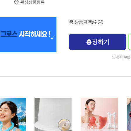
관심상품등록
총 상품금액(수량)
흥정하기
도매꾹 수입