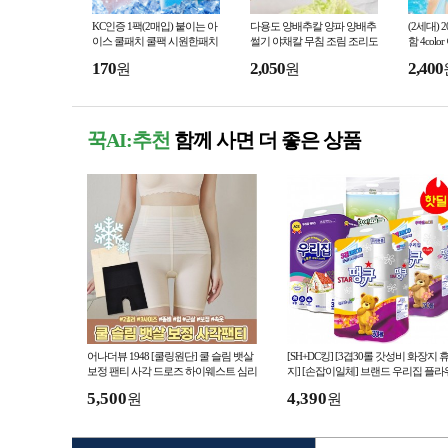
KC인증 1팩(2매입) 붙이는 아
다용도 양배추칼 양파 양배추
(2세대)
이스 쿨패치 쿨팩 시원한패치
썰기 야채칼 무침 조림 조리도
함 4col
여름용품 쿨링패치
구 채칼 양배추써리
프 넥쿨러
170
2,050
2,400
원
원
얼음 목
꾹AI:추천
함께 사면 더 좋은 상품
어나더뷰 1948 [쿨링원단] 쿨 슬림 뱃살
[SH+DC킹] [3겹30롤 갓성비 화장지 
보정 팬티 사각 드로즈 하이웨스트 심리
지] [손잡이일체] 브랜드 우리집 플라
스 노라인 이너 개별포장
땡큐 취향별 다양한 선택옵션
5,500
4,390
원
원