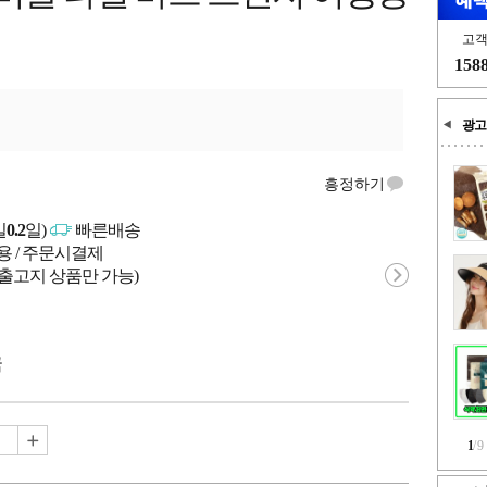
고
158
광고
흥정하기
일
0.2
일)
빠른배송
용 / 주문시결제
 출고지 상품만 가능)
국
1
/
9