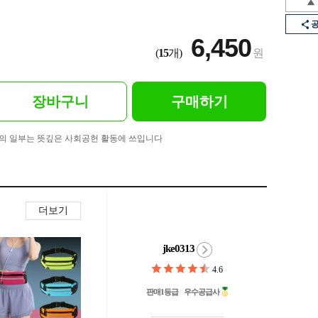
6,450
(
15
개)
원
장바구니
구매하기
의 일부는 뜻깊은 사회공헌 활동에 쓰입니다
더보기
jke0313
4.6
판매1등급
우수공급사