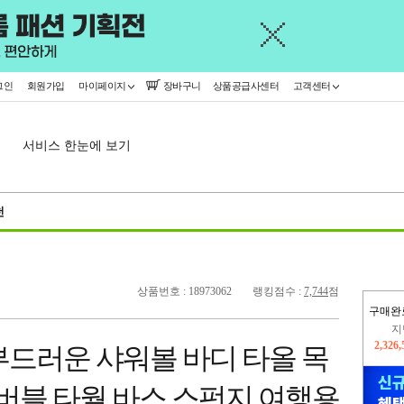
그인
회원가입
마이페이지
장바구니
상품공급사센터
고객센터
서비스 한눈에 보기
천
상품번호 : 18973062
랭킹점수 :
7,744
점
구매완
이
2,312
부드러운 샤워볼 바디 타올 목
지
2,326
 버블 타월 바스 스펀지 여행용