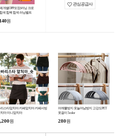
관심공급사
색(개별OPP포장)러닝 크로
 힙색 힙쌕 힙섹 러닝벨트
리가방 웨이스트백 가방/운
140
원
용품
바리스타앞치마 카페앞치마 카페서빙
어깨뿔방지 옷늘어남방지 고강도PET
앞치마 미니앞치마
옷걸이 5color
,200
280
원
원