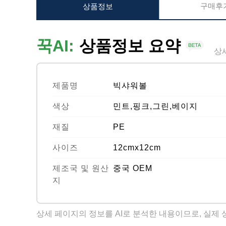
구매후기
상품정보
꾹AI:
상품정보 요약
상
제품명
빅샤워볼
색상
민트,핑크,그린,베이지
재질
PE
사이즈
12cmx12cm
제조국 및 원산
중국 OEM
지
상세 페이지의 정보를 AI로 분석한 내용이므로, 실제