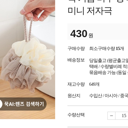
미니 저자극
430
원
구매수량
최소구매수량
15
개
배송정보
당일출고
(평균출고
택배 / 수량별비례 적
묶음배송 가능 (동일
재고수량
649개
원산지
수입산 / 아시아 / 중
수량선택