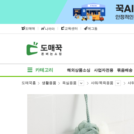
|
|
|
도매매
교육센터
에그돔
나까마
카테고리
해외상품소싱
사업자전용
묶음배송
도매꾹홈
생활용품
욕실용품
샤워/목욕용품
샤