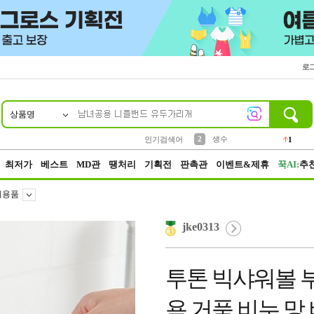
로
상품명
10
1
4
5
6
7
8
9
벨트
파우치
등산
실리콘
양말
여성패션
장갑
led
4
3
1
2
4
1
2
생수
인기검색어
1
3
케이스
1
최저가
베스트
MD관
땡처리
기획전
판촉관
이벤트&제휴
꾹AI:
추
워용품
jke0313
투톤 빅샤워볼 
욕 거품 비누 망