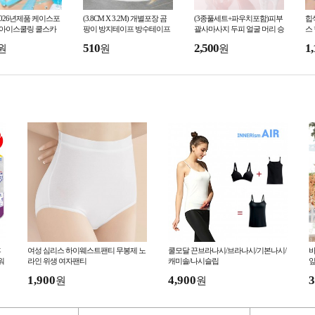
 2026년제품 케이스포
(3.8CM X 3.2M) 개별포장 곰
(3종풀세트+파우치포함)피부
힙
or 아이스쿨링 쿨스카
팡이 방지테이프 방수테이프
괄사마사지 두피 얼굴 머리 승
스
 냉감 등산 넥밴드
욕실 주방 싱크대 변기 틈새
모근 목 림프순환 지압 바디괄
허
510
2,500
1,
원
원
원
걸이 베이직
보수 곰팡이 방지
사 3종세트
동
휴
여성 심리스 하이웨스트팬티 무봉제 노
쿨모달 끈브라나시/브라나시/기본나시/
워
라인 위생 여자팬티
캐미솔/나시슬립
1,900
4,900
3
원
원