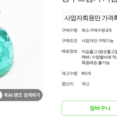
사업자회원만 가격
구매수량
최소구매수량
2
개
구매조건
사업자만 구매가능
배송정보
익일출고
(평균출고
택배 / 수량별비례 적
묶음배송 불가능
재고수량
892개
원산지
국산
장바구니