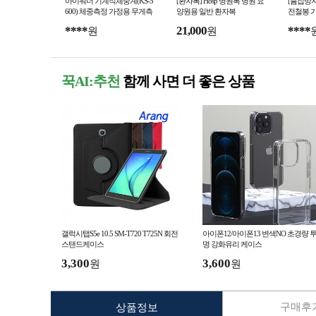
아이워너 기계식체중계(KS-5
[환자복] Hosp 병원복 병원 요
[흠집방지
600) 체중측정 가정용 무게측
양원용 일반 환자복
전철봉 
정 저울 바늘체중계
실내철봉
****
21,000
****
원
원
걸이기구
꾹AI:추천
함께 사면 더 좋은 상품
갤럭시탭S5e 10.5 SM-T720 T725N 회전
아이폰12/아이폰13 변색NO 초경량 
스탠드케이스
명 강화유리 케이스
3,300
3,600
원
원
구매후기
상품정보