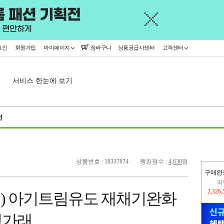
그인
회원가입
마이페이지
장바구니
상품공급사센터
고객센터
서비스 한눈에 보기
천
상품번호 : 18337874
랭킹점수 :
4,630
점
구매완
이
2,228
대) 아기트림유도 재채기완화
지
2,326
침가래