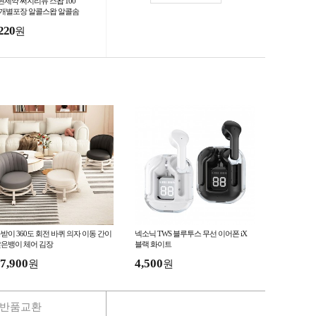
현제약 써지리뉴 스왑 100
 개별포장 알콜스왑 알콜솜
회용 소독솜 알코올 소독용
220
원
원용
받이 360도 회전 바퀴 의자 이동 간이
넥소닉 TWS 블루투스 무선 이어폰 iX
은뱅이 체어 김장
블랙 화이트
7,900
4,500
원
원
반품교환