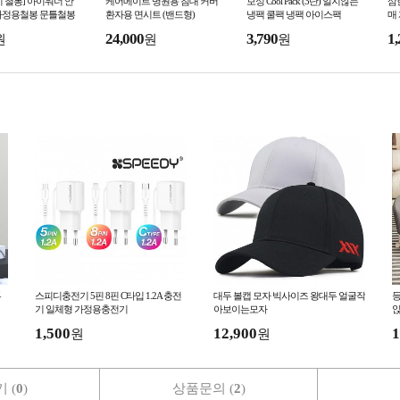
 철봉] 아이워너 안
케어메이트 병원용 침대 커버
보성 Cool Pack (3단) 얼지않는
삼
가정용철봉 문틀철봉
환자용 면시트 (밴드형)
냉팩 쿨팩 냉팩 아이스팩
매
 턱걸이 운동기구 턱
일
24,000
3,790
1,
원
원
원
 풀업바 턱
병
투
스피디충전기 5핀 8핀 C타입 1.2A 충전
대두 볼캡 모자 빅사이즈 왕대두 얼굴작
등
기 일체형 가정용충전기
아보이는모자
앉
1,500
12,900
1
원
원
 (
0
)
상품문의 (
2
)