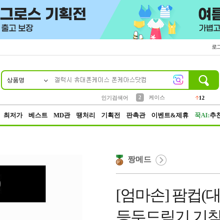
로
상품명
10
1
4
5
6
7
8
9
파우치
등산
벨트
실리콘
양말
모자
양산
여성패션
152
395
555
12
1
1
5
3
2
케이스
인기검색어
12
3
생수
454
최저가
베스트
MD관
땡처리
기획전
판촉관
이벤트&제휴
꾹AI:
추
짱메드
[엄마손] 팜컵(
등두드림기 기