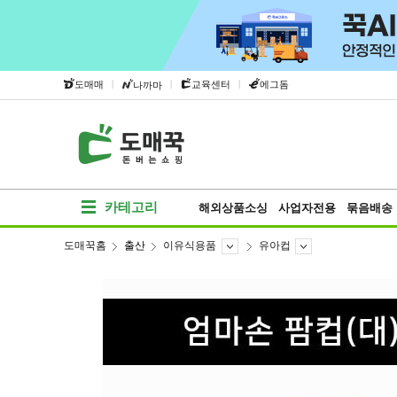
|
|
|
도매매
교육센터
에그돔
나까마
카테고리
해외상품소싱
사업자전용
묶음배송
도매꾹홈
출산
이유식용품
유아컵