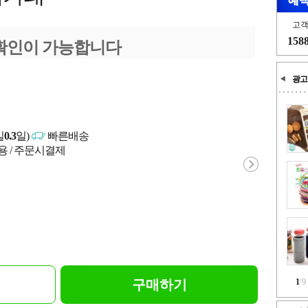
고
158
확인이 가능합니다
광고
일
0.3
일)
빠른배송
용 / 주문시결제
구매하기
1
/
9