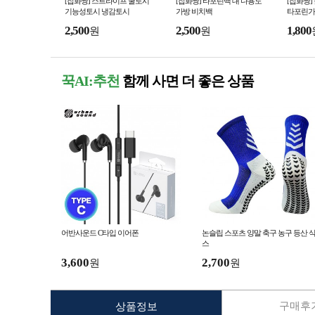
[잡화짱] 스트라이프 쿨토시
[잡화짱] 타포린백 대 다용도
[잡화짱]
기능성토시 냉감토시
가방 비치백
타포린가
2,500
2,500
1,800
원
원
꾹AI:추천
함께 사면 더 좋은 상품
어반사운드 C타입 이어폰
논슬립 스포츠 양말 축구 농구 등산 
스
3,600
2,700
원
원
구매후기
상품정보