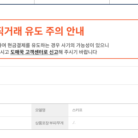
모델명
스카프
. / .
상품포장 부피/무게