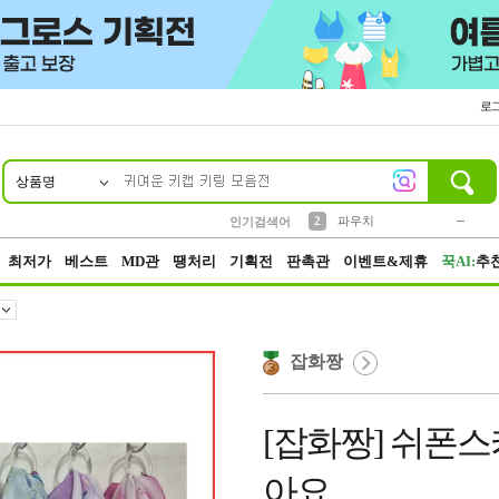
로
상품명
10
1
4
5
6
7
8
9
키링
미니
말랑이
선풍기
가방
양말
짱구
텀블러
23
2
1
1
7
3
2
파우치
인기검색어
3
모자
최저가
베스트
MD관
땡처리
기획전
판촉관
이벤트&제휴
꾹AI:
추
잡화짱
[잡화짱] 쉬폰
아요