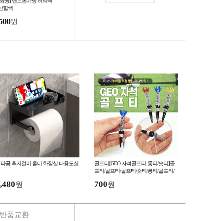
잡화짱] 핸드폰가방 허리쌕
산힙쌕
500
원
타공 휴지걸이 홀더 화장실 다용도실
골프티[GEO 자석골프티-롱티/숏티]골
프티/골프티/골프티/숏티/롱티/골프티/
보관함/소량인쇄가능[효정무역]
,480
700
원
원
반품교환