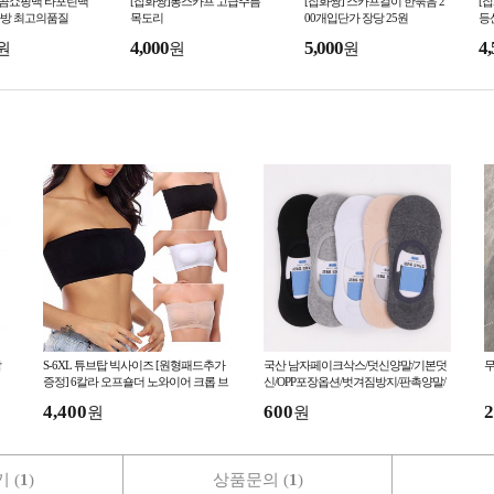
 곰쇼핑백 타포린백
[잡화짱]롱스카프 고급주름
[잡화짱] 스카프걸이 한묶음 2
[
방 최고의품질
목도리
00개입단가 장당 25원
등
4,000
5,000
4,
원
원
원
삭
S-6XL 튜브탑 빅사이즈 [원형패드추가
국산 남자페이크삭스/덧신양말/기본덧
무
증정] 6칼라 오프숄더 노와이어 크롭 브
신/OPP포장옵션/벗겨짐방지/판촉양말/
라 심리스
여름양말/무지
4,400
600
2
원
원
 (
1
)
상품문의 (
1
)