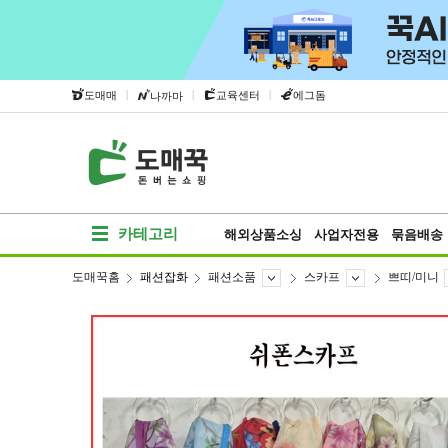
|
|
|
도매매
교육센터
에그돔
나까마
카테고리
해외상품소싱
사업자전용
묶음배송
도매꾹홈
패션잡화
패션소품
스카프
쁘띠/미니