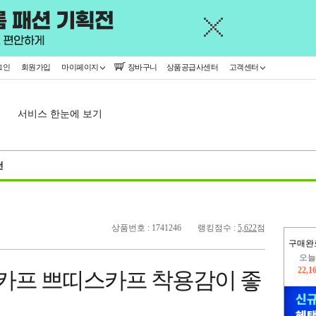
그인
회원가입
마이페이지
장바구니
상품공급사센터
고객센터
서비스 한눈에 보기
천
상품번호 : 1741246
랭킹점수 :
5,622
점
오늘
구매완
22,1
스카프 쁘띠스카프 착용감이 좋
445,