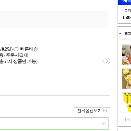
고
158
광고
일
0.2
일)
빠른배송
용 / 주문시결제
 출고지 상품만 가능)
전체옵션보기
1
/
10