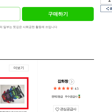
구매하기
의 일부는 뜻깊은 사회공헌 활동에 쓰입니다
더보기
잡화짱
4.5
판매2등급
우수공급사
관심공급사