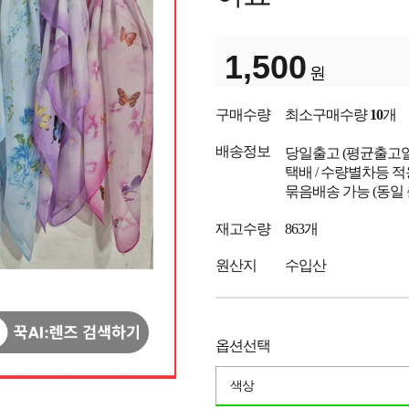
1,500
원
구매수량
최소구매수량
10
개
배송정보
당일출고
(평균출고
택배 / 수량별차등 적
묶음배송 가능 (동일
재고수량
863개
원산지
수입산
옵션선택
색상