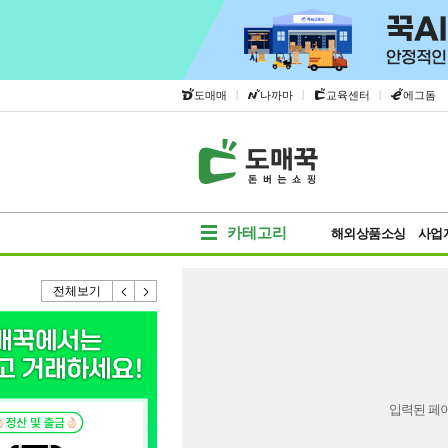
|
|
|
도매매
나까마
교육센터
에그돔
카테고리
해외상품소싱
사업
전체보기
입력된 페