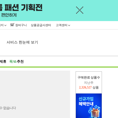
이지
장바구니
상품공급사센터
고객센터
서비스 한눈에 보기
제휴
꾹AI:
추천
구매완료 상품수
지난주
2,326,527
상품
이번주
2,310,664
상품
수 없습니다