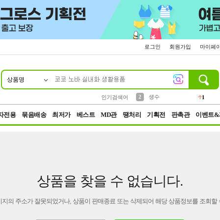
로그인
회원가입
마이페
상품명
10
1
4
5
6
7
8
9
벨트
파우치
등산
실리콘
양말
여성패션
장갑
led
4
3
1
2
4
1
2
생수
인기검색어
1
3
케이스
1
자전용
묶음배송
최저가
베스트
MD관
땡처리
기획전
판촉관
이벤트&
상품을 찾을 수 없습니다.
이지의 주소가 잘못되었거나, 상품이 판매종료 또는 삭제되어 해당 상품정보를 조회할 