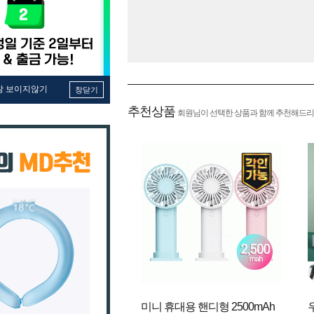
창 보이지않기
창닫기
추천상품
회원님이 선택한 상품과 함께 추천해드리
미니 휴대용 핸디형 2500mAh