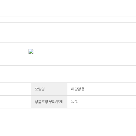
모델명
해당없음
10 / 1
상품포장 부피/무게