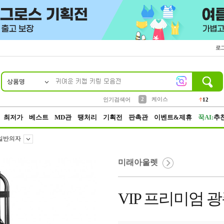
로
상품명
10
1
4
5
6
7
8
9
파우치
등산
벨트
실리콘
양말
모자
양산
여성패션
152
395
555
12
1
1
5
3
2
케이스
인기검색어
12
3
생수
454
최저가
베스트
MD관
땡처리
기획전
판촉관
이벤트&제휴
꾹AI:
추
일반의자
미래아울렛
VIP 프리미엄 