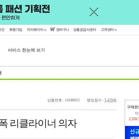
그인
회원가입
마이페이지
장바구니
상품공급사센터
고객센터
서비스 한눈에 보기
천
상품번호 : 14188915
랭킹점수 :
5,470
점
구매완
이
2,298
광폭 리클라이너 의자
지
2,326