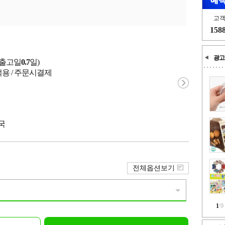
고
158
광고
균출고일
0.7
일)
적용 / 주문시결제
중국
전체옵션보기
1
/
9