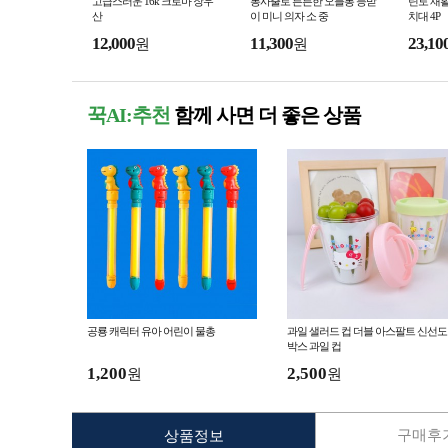
고급스러운 16k 크로마 장우
통사출로 튼튼한 오블롱 등받
틴토 재활
산
이 미니 의자 소 중
치대 4P
12,000
11,300
23,10
원
원
꾹AI:추천
함께 사면 더 좋은 상품
공룡 캐릭터 유아 어린이 물총
과일 샐러드 컵 더블 아스팔트 신선도
박스 과일 컵
1,200
2,500
원
원
구매후기
상품정보