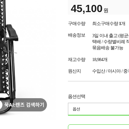
45,100
원
구매수량
최소구매수량
1
개
배송정보
3일 이내 출고
(평
택배 / 수량별비례 
묶음배송 불가능
재고수량
18,984개
원산지
수입산 / 아시아 / 
옵션선택
옵션