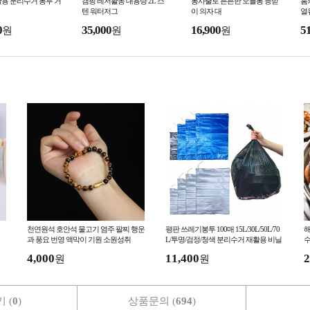
용 분리수거 봉투 거
캠핑 레저활동 대용량 2L 스
통사출로 튼튼한 오블롱 등받
홈
텐 워터저그
이 의자 대
열유
0
35,000
16,900
5
원
원
원
천연원석 호안석 물고기 염주 팔찌 행운
평판 쓰레기봉투 100매 15L/30L/50L/70
해
과 풍요 번영 액막이 기원 소원성취
L/투명/검정/청색 분리수거 재활용 비닐
수
봉지
4,000
11,400
2
원
원
 (
0
)
상품문의 (
694
)