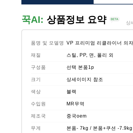
꾹AI:
상품정보 요약
상
품명 및 모델명
VP 프리미엄 리클라이너 의
재질
스틸, PP, 면, 폴리 외
구성품
선택 본품1p
크기
상세이미지 참조
색상
블랙
수입원
MR무역
제조국
중국oem
무게
본품- 7kg / 본품+쿠션 -7.9kg