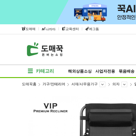
|
|
|
도매매
교육센터
에그돔
나까마
카테고리
해외상품소싱
사업자전용
묶음배송
도매꾹홈
가구/인테리어
서재/사무용가구
의자