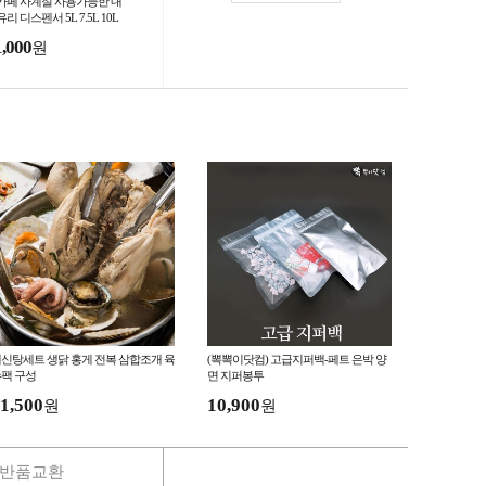
카페 사계절 사용가능한 내
리 디스펜서 5L 7.5L 10L
1,000
원
신탕세트 생닭 홍게 전복 삼합조개 육
(뽁뽁이닷컴) 고급지퍼백-페트 은박 양
팩 구성
면 지퍼봉투
1,500
10,900
원
원
반품교환