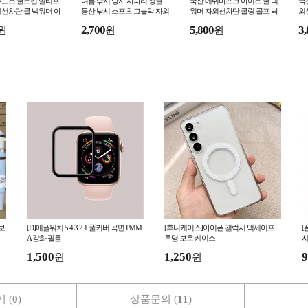
우노스 쿨스킨 멀티프
여름 낚시 망사 사파리 정글
국산 메쉬마스크 아이스 쿨 넥
국산
선차단 쿨 넥워머 아
등산 낚시 스포츠 그늘막 자외
워머 자외선차단 쿨링 골프 낚
외
이스 커버 햇빛가리개
선차단 밀리터리 모자
시 등산 자전거 스포츠마스크
스
2,700
5,800
3,
원
원
원
 보
[D]애플워치 5 4 3 2 1 풀커버 곡면 PMM
[후니케이스]아이폰 갤럭시 맥세이프
[
A 강화 필름
투명 보호 케이스
시
1,500
1,250
9
원
원
 (
0
)
상품문의 (
11
)