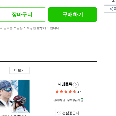
장바구니
구매하기
의 일부는 뜻깊은 사회공헌 활동에 쓰입니다
더보기
대경물류
4.6
판매1등급
우수공급사
관심공급사