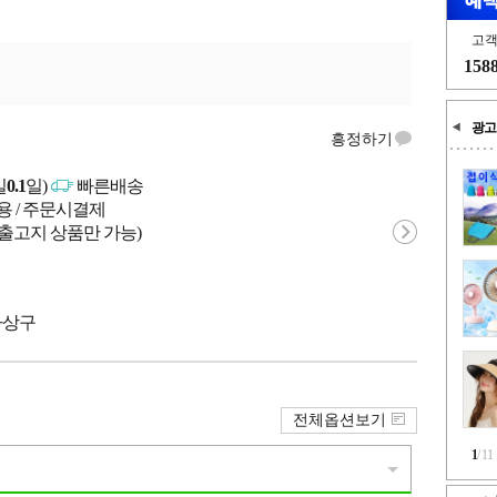
고
158
광고
흥정하기
일
0.1
일)
빠른배송
용 / 주문시결제
 출고지 상품만 가능)
 사상구
전체옵션보기
1
/
11