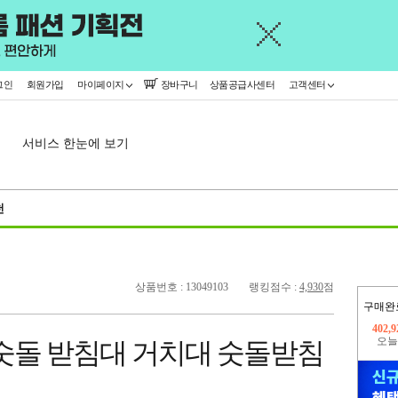
그인
회원가입
마이페이지
장바구니
상품공급사센터
고객센터
서비스 한눈에 보기
천
상품번호 : 13049103
랭킹점수 :
4,930
점
구매완
오늘
329,
 숫돌 받침대 거치대 숫돌받침
402,