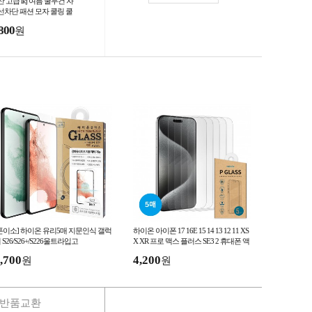
 고급 lkj 여름 쿨두건 자
선차단 패션 모자 쿨링 쿨
포츠 냉감 등산 두건
800
원
폰이소] 하이온 유리5매 지문인식 갤럭
하이온 아이폰 17 16E 15 14 13 12 11 XS
 S26/S26+/S226울트라입고
X XR 프로 맥스 플러스 SE3 2 휴대폰 액
정보호 강화유리 필름 5매
,700
4,200
원
원
반품교환