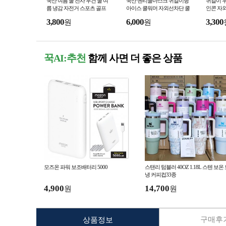
국산 여름 쿨 전사 두건 쿨 여
국산 벤티쿨마스크 귀걸이형
귀걸이 
름 냉감 자전거 스포츠 골프
아이스 쿨워머 자외선차단 쿨
인콘 자외
등산 머리 패션 두건
링 골프 낚시 등산 자전거 스
이스 페
3,800
6,000
3,300
원
원
포츠마스크
꾹AI:추천
함께 사면 더 좋은 상품
모즈온 파워 보조배터리 5000
스탠리 텀블러 40OZ 1.18L 스텐 보온
냉 커피컵33종
4,900
14,700
원
원
구매후기
상품정보