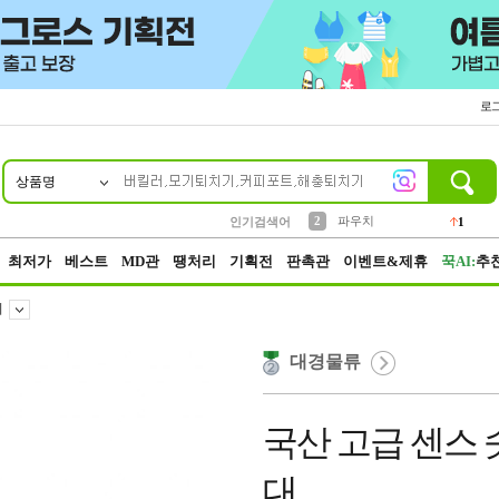
로
상품명
10
1
4
5
6
7
8
9
키링
선풍기
말랑이
키캡
텀블러
가방
양말
양산
1
1
5
2
2
2
파우치
인기검색어
1
3
모자
2
최저가
베스트
MD관
땡처리
기획전
판촉관
이벤트&제휴
꾹AI:
추
이
대경물류
국산 고급 센스
대