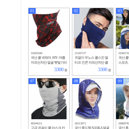
01
02
03
10505560
15105727
1036574
국산 쿨 넥워머 -MY- 여름
귀걸이 우노스 쿨스킨 멀
국산 쿨
자외선차단 얼굴 햇빛가리
티프 인콘 자외선차단 쿨
스포츠
개 골프 스포츠마스크
넥워머 아이스 페이스 커
3300
3300
원
원
버 햇빛가리개
07
08
09
40344311
20513071
2086978
고급 귀걸이 쿨 마스크 카
국산 후드형 NASKA 얼굴
국산 후