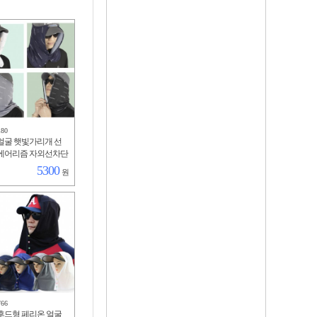
180
얼굴 햇빛가리개 선
에어리즘 자외선차단
등산 낚시 골프 냉감
5300
원
한 차양막
766
후드형 페리온 얼굴