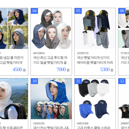
04
05
06
2
40159854
10299733
37391
링 냉감 쿨 자전거
국산 최신 고급 후드형 쟈
국산 햇빛가리개 선가드
국산 
 고급 햇빛가리개
가드 얼굴 햇빛가리개 골
에어리즘 햇볕가리게 자외
가드 
프 봄 여름 선가드 그늘막
선차단 모자 등산 낚시 골
모자 
4500
7000
5300
원
원
원
여성 남성 낚시 등산 필수
프 차양막 냉감 스카프
시원
품
10
11
12
2
10505295
44853368
20869
드형 모음 페리온
국산 전사 햇빛가리개 - LK
고급 카투스 쿨링 스트라
국산 