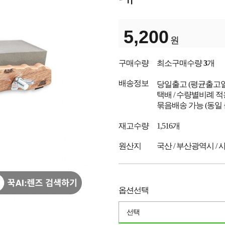
5,200
원
구매수량
최소구매수량
3
개
배송정보
당일출고
(평균출고
택배 / 수량별비례 적
묶음배송 가능 (동일
재고수량
1,516개
원산지
국산 / 부산광역시 /
옵션선택
선택