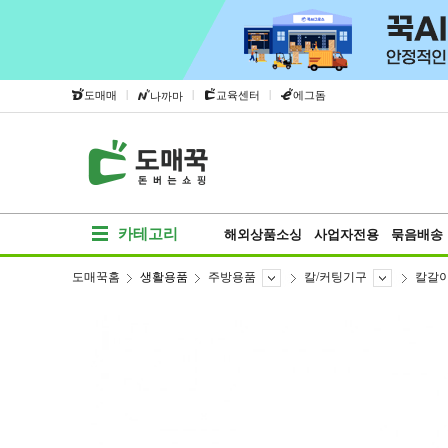
|
|
|
도매매
교육센터
에그돔
나까마
카테고리
해외상품소싱
사업자전용
묶음배송
도매꾹홈
생활용품
주방용품
칼/커팅기구
칼갈