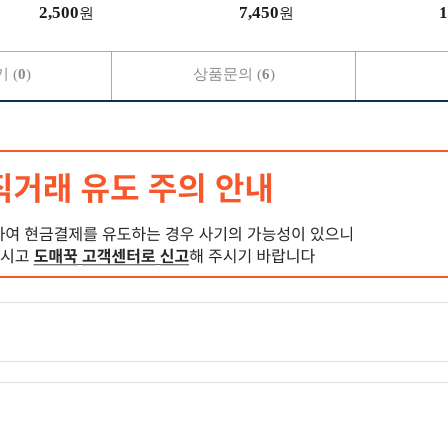
차박 가정용 테이블
2,500
7,450
1
원
원
 (
0
)
상품문의 (
6
)