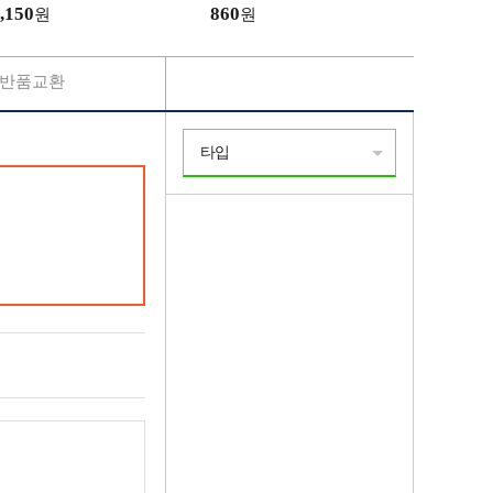
,150
860
원
원
반품교환
타입