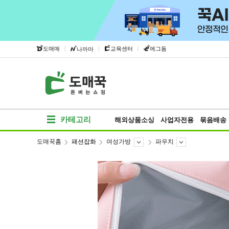
|
|
|
도매매
교육센터
에그돔
나까마
카테고리
해외상품소싱
사업자전용
묶음배송
도매꾹홈
패션잡화
여성가방
파우치