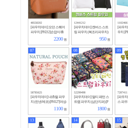
48558202
12441212
1102466
[파우치데이] 모던 스퀘어
[파우치데이] 캔버스 스트
[파우치
파우치 [PH212]손잡이/휴
링 파우치 (복조리파우치)
우치 [P
대성/뷰티백/다용도/심플/
[PH209]인쇄가능/미술실습
장품/수
2200
950
원
원
소지품/외출/메이크업/수
용/다용도/소지품가방
미니파우
납
수영
07
08
09
58785625
52299498
7287411
[파우치데이] 내츄럴 파우
[파우치데이] 멀티 패턴 스
[파우치
치 (린넨/에코) [PH127]여성/
트랩 파우치 (삼단지퍼) [P
스 파우치
미니/필통/휴대용/화장품/
H201]케이스/패션/메이크
능/다용
1100
1800
원
원
다용도/수납/여자/메이크
업/소지품가방/다용도
니
업
13
14
15