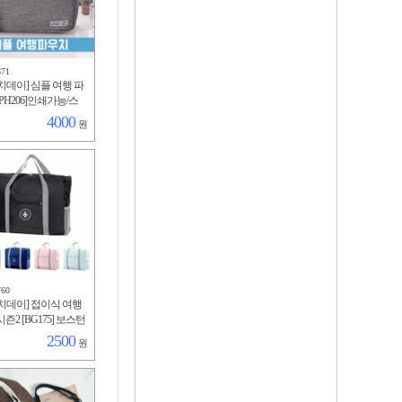
671
치데이] 심플 여행 파
PH206]인쇄가능/스
벽걸이/메쉬/방수/세
4000
원
/여성용품/다용도/4
760
치데이] 접이식 여행
즌2 [BG175] 보스턴
리어보조가방/휴대
2500
원
용량수납/포켓/여성/