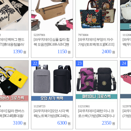
2
52297901
7973004
11120
데이] 백허그 핸드
[파우치데이] 심플 칼라 힙
[파우치데이] 부엉이 자수
[파우
171]휴대용/텀블러/
쌕 모음전[BG169-A B C]핸
가방 (토트백/토드)[BG111]
백(무
방/에코백/여성/데
드폰가방/외출/여행/미니
여성가방/데일리/미니백/
6]키
1390
1150
2400
원
원
원
미니/다용도/여행
백/캐주얼/운동/인쇄/슬링
빈티지/패션/캐릭터/쇼핑
대용/
백
백
자
22
23
24
4
11258723
11211961
52297
데이] 칼라 캔버스
[파우치데이]모던 사각 백
[파우치데이] 패턴 미니 크
[파우
[BG148]휴대용/
팩(노트북가방) [BG144]/노
로스백 (가방) [BG142]미니/
(가방)
부부/학원가방/여
트북/디지털백/인쇄/키링/
남성/남자/수납/여성/여자/
션/미
3100
6300
2350
원
원
원
폰/키링/남자/남성/
라부부/에코백/남자/휴대
여행용/핸드폰/지갑
드폰/
용