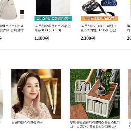
이] 소프트 커브백
[파우치데이] 캔버스 가방-인
[파우치데이] 비비드 패턴 크
[
]슬링백/가방/에코백/
쇄용(31X36) [BG153]
로스백 가방 [BG115]가방/남
러 
여행용/키링/휴대용/
성/여성/핸드폰/화장품/크로스
1,180
2,300
2
원
원
원
/백팩/수납
백/키링/인쇄/휴대용
이
딥 콜라겐 아이크림 20ml
우드 폴딩 캠핑 테이블박스 폴딩 스토리
스
지 수납 공간 이동식 정리함 캠핑 낚시