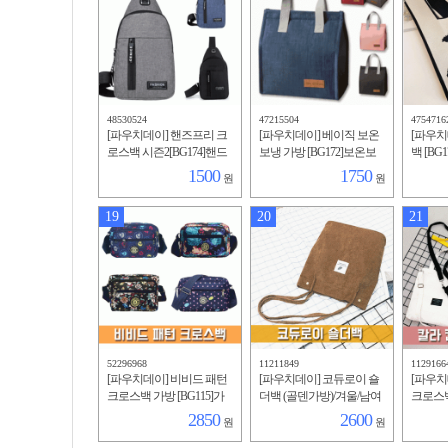
48530524
47215504
4754716
[파우치데이] 핸즈프리 크
[파우치데이] 베이직 보온
[파우치
로스백 시즌2[BG174]핸드
보냉 가방 [BG172]보온보
백 [BG
폰가방/슬링백/크로스백/
냉가방/캠핑/피크닉/휴대
니트/가
1500
1750
원
원
휴대용/라부부/여행/키링/
용/인쇄/심플/보냉백/여행
일리백/
스포츠
용
용
19
20
21
52296968
11211849
1129166
[파우치데이] 비비드 패턴
[파우치데이] 코듀로이 숄
[파우치
크로스백 가방 [BG115]가
더백 (골덴가방)/겨울/남여
크로스백 
방/남성/여성/핸드폰/화장
공용/보조가방/코디/패션/
여자/라
2850
2600
원
원
품/라부부/키링/인쇄/휴대
직장인용/학생용 [BG140]
성/핸드
용
남성