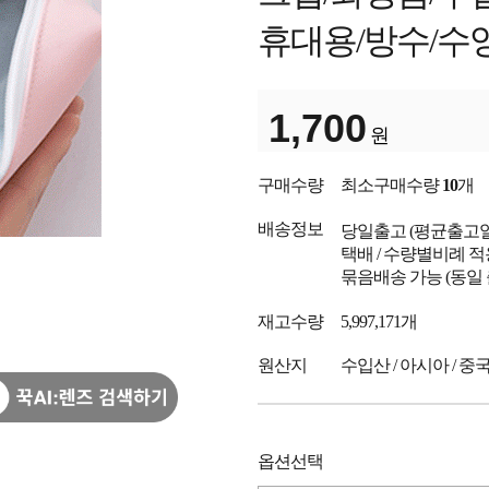
휴대용/방수/수
1,700
원
구매수량
최소구매수량
10
개
배송정보
당일출고
(평균출고
택배 / 수량별비례 적
묶음배송 가능 (동일
재고수량
5,997,171개
원산지
수입산 / 아시아 / 중
옵션선택