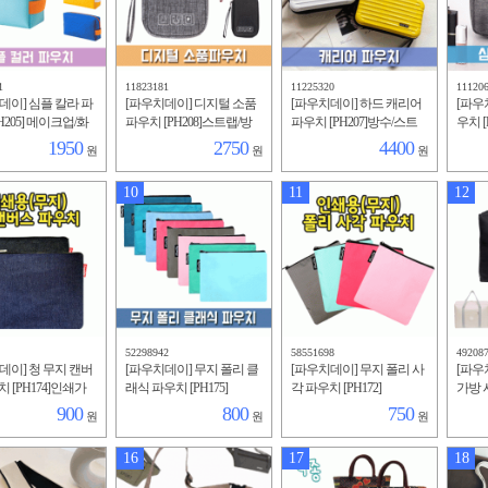
1
11823181
11225320
11120
데이] 심플 칼라 파
[파우치데이] 디지털 소품
[파우치데이] 하드 캐리어
[파우
H205] 메이크업/화
파우치 [PH208]스트랩/방
파우치 [PH207]방수/스트
우치 [
납/다용도/생리대/
수/디지털/다용도/보조배
랩/크로스백/보조주머니/
티커/
1950
2750
4400
원
원
원
치/휴대용/방수/
터리/메모리카드/충전케이
미니캐리어
면도구
블
색/
10
11
12
52298942
58551698
49208
데이] 청 무지 캔버
[파우치데이] 무지 폴리 클
[파우치데이] 무지 폴리 사
[파우
 [PH174]인쇄가
래식 파우치 [PH175]
각 파우치 [PH172]
가방 시
도/미술실습용/미
백/캐
900
800
750
원
원
원
용/대
남성
16
17
18