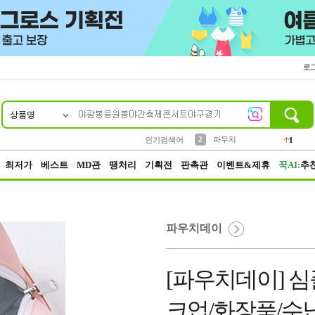
로
상품명
10
1
2
5
6
7
8
9
키링
파우치
말랑이
키캡
텀블러
가방
양말
양산
1
1
1
5
2
2
3
모자
인기검색어
2
4
선풍기
최저가
베스트
MD관
땡처리
기획전
판촉관
이벤트&제휴
꾹AI:
추
파우치데이
[파우치데이] 심플
크업/화장품/수