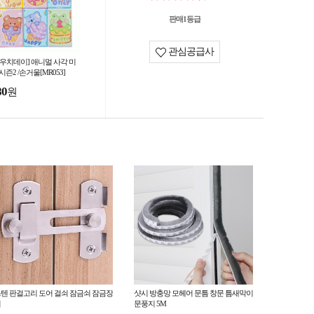
판매1등급
관심공급사
파우치데이] 애니멀 사각 미
시즌2 /손거울[MR053]
80
원
텐 판걸고리 도어 걸쇠 잠금쇠 잠금장
샷시 방충망 모헤어 문틈 창문 틈새막이
치
문풍지 5M