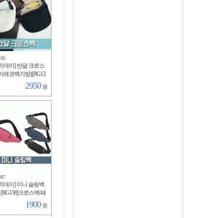
495
치데이] 반달 크로스
지에코백가방)[BG13
링/여행용/남성/여성/휴
2950
원
반달/학생/라부부/남
887
치데이] 미니 슬링백
 [BG138]크로스백/패
니/숄더백/등산용/핸
1900
원
운동/외출/분리수납