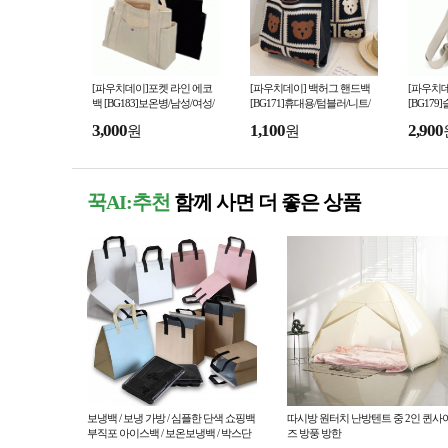
[파우치데이]포켓 라인 에코
[파우치데이] 백허그 핸드백
[파우치데
백 [BG183]보온병/남성/여성/
[BG171]휴대용/텀블러/니트/
[BG179
에코백/휴대용/여성/기저귀가
가방/에코백/여성/데일리백/미
크로스백/
3,000
1,100
2,900
원
원
방/핸드폰/캔버스
니/다용도/여행용
남성/여성
꾹AI:추천
함께 사면 더 좋은 상품
보냉백 / 보냉 가방 / 심플한 단색 쇼핑백
따시방 원터치 난방텐트 중 2인 퀸사
부직포 아이스백 / 보온보냉백 / 박스단
즈 방풍 방한