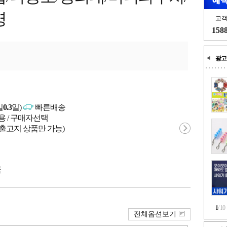
영
고
158
광고
일
0.3
일)
빠른배송
용 / 구매자선택
 출고지 상품만 가능)
국
1
/
10
전체옵션보기