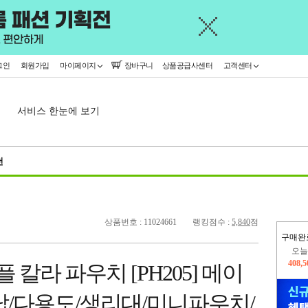
그인
회원가입
마이페이지
장바구니
상품공급사센터
고객센터
서비스 한눈에 보기
천
상품번호 : 11024661
랭킹점수 :
5,840
점
구매완
402,
 칼라 파우치 [PH205] 메이
오늘
408,
납/다용도/생리대/미니파우치/