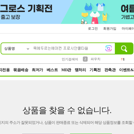
로그인
회원가입
마이페
상품명
10
1
4
5
6
7
8
9
키링
선풍기
말랑이
키캡
텀블러
가방
양말
양산
1
1
5
2
2
2
파우치
인기검색어
1
3
모자
2
자전용
묶음배송
최저가
베스트
MD관
땡처리
기획전
판촉관
이벤트&
상품을 찾을 수 없습니다.
이지의 주소가 잘못되었거나, 상품이 판매종료 또는 삭제되어 해당 상품정보를 조회할 