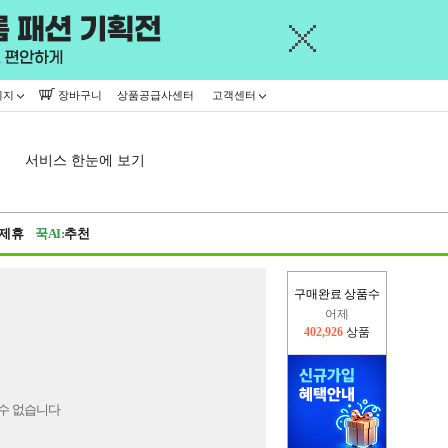
이지
장바구니
상품공급사센터
고객센터
서비스 한눈에 보기
제휴
꾹AI:
추천
구매완료 상품수
어제
402,926
상품
오늘(현재)
433,219
상품
수 없습니다