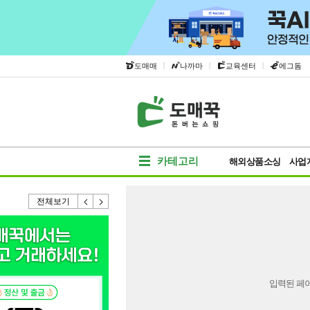
|
|
|
도매매
나까마
교육센터
에그돔
카테고리
해외상품소싱
사업
전체보기
입력된 페