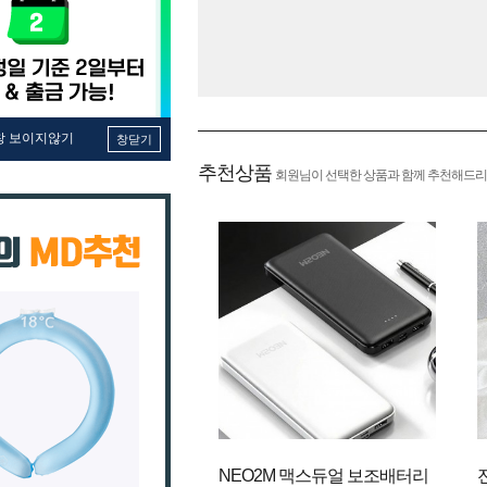
창 보이지않기
창닫기
추천상품
회원님이 선택한 상품과 함께 추천해드리
NEO2M 맥스듀얼 보조배터리