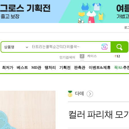
로
상품명
10
1
2
5
6
7
8
9
파우치
케이스
벨트
실리콘
양말
모자
양산
여성패션
395
555
12
12
1
1
5
3
3
생수
인기검색어
454
4
등산
152
최저가
베스트
MD관
땡처리
기획전
판촉관
이벤트&제휴
꾹AI:
추
다데
컬러 파리채 모기 