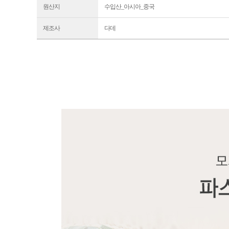
원산지
수입산_아시아_중국
제조사
다데