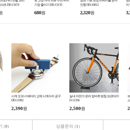
KA 로카티 반팔 코리
옷 고정 자석 의류 수선 바지
양면 기분 표정 리버시블 문어
방
츠 DD-13474
기장 줄이기 DD-13133
인형 DD-10812
지 
680
2,320
3,
원
원
원
시계 오프너 배터리 교체 시계수리 공구
실내 자전거 로라 앞바퀴 받침 보관대 D
브
DD-11962
D-11356
스
2,390
2,500
2
원
원
 (
0
)
상품문의 (
1
)