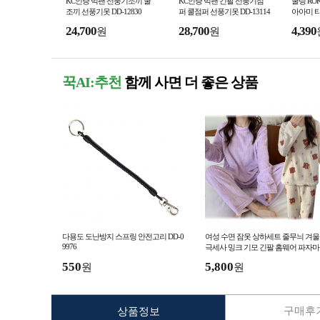
KC인증 빅팬 선풍기조끼 쿨
KC인증 빅팬 긴팔 선풍기점
쿨링 RO
조끼 선풍기옷 DD-12830
퍼 쿨점퍼 선풍기옷 DD-13114
아아미 티셔
24,700
28,700
4,390
원
원
꾹AI:추천
함께 사면 더 좋은 상품
다용도 도난방지 스프링 안전고리 DD-0
여성 수면 잠옷 상하세트 줄무늬 겨울
9976
극세사 밍크 기모 긴팔 홈웨어 파자마
수면잠옷
550
5,800
원
원
구매후기
상품정보