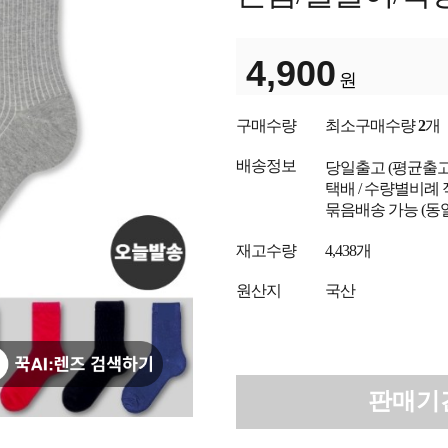
4,900
원
구매수량
최소구매수량
2
개
배송정보
당일출고
(평균출
택배 / 수량별비례 
묶음배송 가능 (동
재고수량
4,438개
원산지
국산
판매기