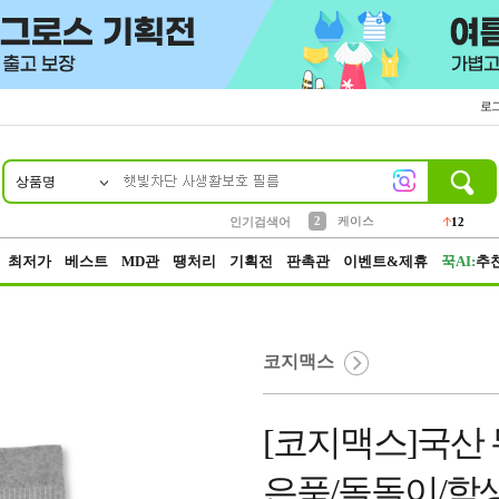
로
상품명
10
1
4
5
6
7
8
9
파우치
등산
벨트
실리콘
양말
모자
양산
여성패션
152
395
555
12
1
1
5
3
2
케이스
인기검색어
12
3
생수
454
최저가
베스트
MD관
땡처리
기획전
판촉관
이벤트&제휴
꾹AI:
추
코지맥스
[코지맥스]국산
은품/돌돌이/학