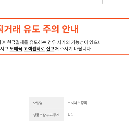
모델명
코지맥스 중목
1 / .1
상품포장 부피/무게