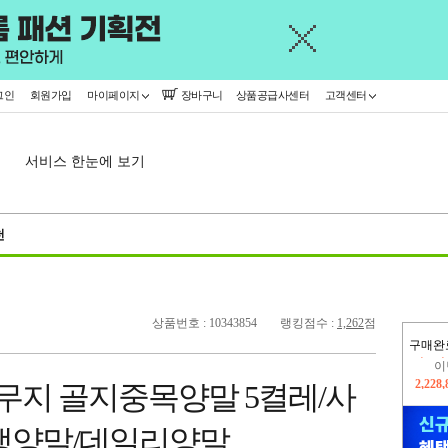
그인
회원가입
마이페이지
장바구니
상품공급사센터
고객센터
서비스 한눈에 보기
천
상품번호 : 10343854
랭킹점수 :
1,262
점
구매완
이
2,228
 무지 골지중목양말 5켤레/사
지
2,326
생양말/데일리양말