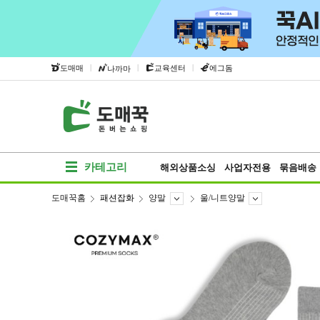
|
|
|
도매매
교육센터
에그돔
나까마
카테고리
해외상품소싱
사업자전용
묶음배송
도매꾹홈
패션잡화
양말
울/니트양말