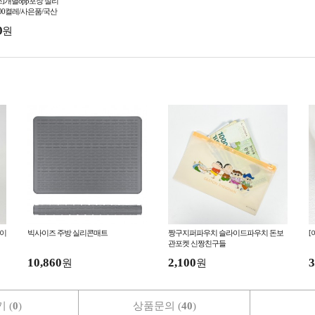
]개별opp포장 실리
00켤레/사은품/국산
스/무지양말/덤핑
0
원
케이
빅사이즈 주방 실리콘매트
짱구지퍼파우치 슬라이드파우치 돈보
[
관포켓 신짱친구들
10,860
2,100
3
원
원
 (
0
)
상품문의 (
40
)