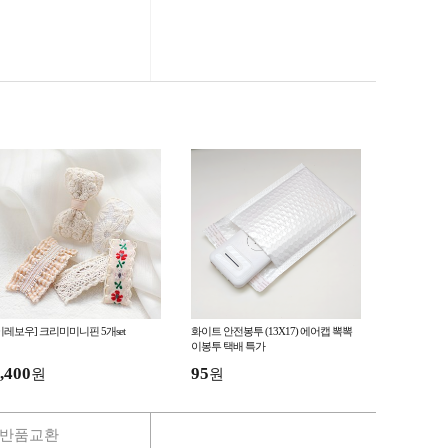
이레보우] 크리미미니핀 5개set
화이트 안전봉투 (13X17) 에어캡 뽁뽁
이봉투 택배 특가
,400
95
원
원
반품교환