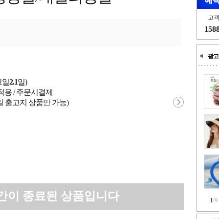
고
158
광고
고일
2.1
일)
적용 / 주문시결제
일 출고지 상품만 가능)
간이 종료된 상품입니다
1
/
9