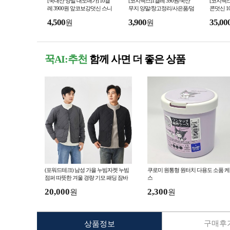
[국내산 양말 대도매가] 10켤
[코지맥스]1켤레 390원/국산
[코지맥스
레 3900원 앞코보강덧신 스니
무지 양말/창고정리/사은품/덤
콘덧신 1
커즈 학생양말 중목양말 정장
핑판매/고별전
페이크삭
4,500
3,900
35,00
원
원
양말 페이크삭스 골
꾹AI:추천
함께 사면 더 좋은 상품
(포워드테크) 남성 가을 누빔자켓 누빔
쿠로미 원통형 원터치 다용도 소품 
점퍼 따뜻한 겨울 경량 기모 패딩 잠바
스
20,000
2,300
원
원
구매후기
상품정보