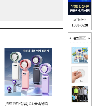
다양한 입점혜택
공급사입점상담
고객센터
1588-0628
광고
[윈드판다 정품] 2초급속냉각