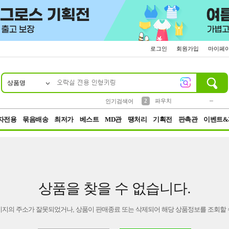
로그인
회원가입
마이페
상품명
10
1
4
5
6
7
8
9
키링
미니
말랑이
선풍기
가방
양말
짱구
텀블러
23
2
1
1
7
3
2
파우치
인기검색어
3
모자
자전용
묶음배송
최저가
베스트
MD관
땡처리
기획전
판촉관
이벤트&
상품을 찾을 수 없습니다.
이지의 주소가 잘못되었거나, 상품이 판매종료 또는 삭제되어 해당 상품정보를 조회할 