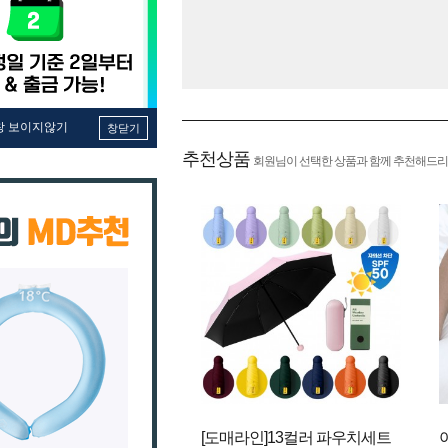
창 보이지않기
창닫기
추천상품
회원님이 선택한 상품과 함께 추천해드리
[도매라인]13컬러 파우치세트