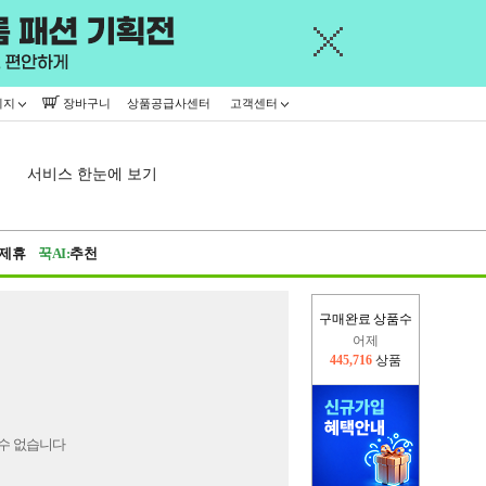
이지
장바구니
상품공급사센터
고객센터
서비스 한눈에 보기
제휴
꾹AI:
추천
구매완료 상품수
어제
445,716
상품
오늘(현재)
369,351
상품
수 없습니다