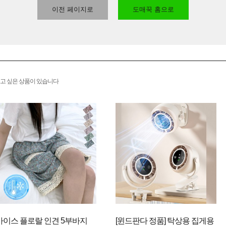
이전 페이지로
도매꾹 홈으로
고 싶은 상품이 있습니다
아이스 플로랄 인견 5부바지
[윈드판다 정품] 탁상용 집게용