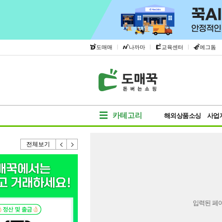
|
|
|
도매매
나까마
교육센터
에그돔
카테고리
해외상품소싱
사업
전체보기
입력된 페