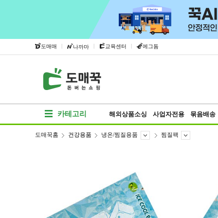
|
|
|
도매매
교육센터
에그돔
나까마
카테고리
해외상품소싱
사업자전용
묶음배송
도매꾹홈
건강용품
냉온/찜질용품
찜질팩