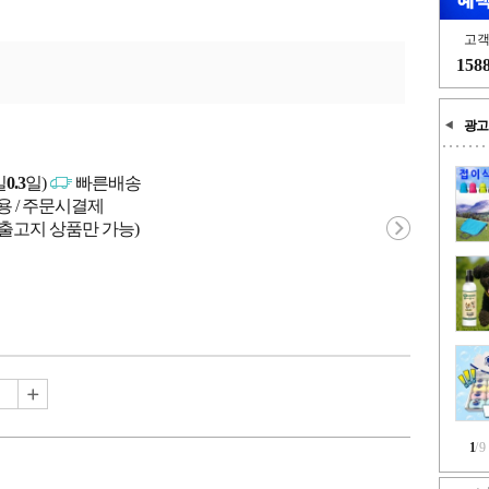
고
158
광고
일
0.3
일)
빠른배송
용 / 주문시결제
 출고지 상품만 가능)
1
/
9