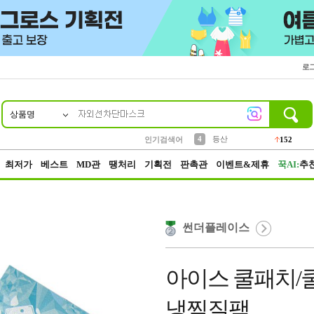
로
상품명
10
1
2
3
6
7
8
9
파우치
케이스
생수
실리콘
양말
모자
양산
여성패션
454
555
12
12
1
1
5
3
4
등산
인기검색어
152
5
벨트
395
최저가
베스트
MD관
땡처리
기획전
판촉관
이벤트&제휴
꾹AI:
추
썬더플레이스
아이스 쿨패치/
냉찜질팩