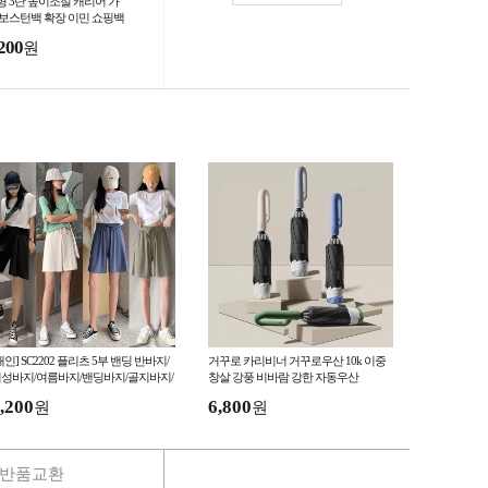
형 3단 높이조절 캐리어 가
 보스턴백 확장 이민 쇼핑백
소음 바퀴포함
200
원
해인] SC2202 플리츠 5부 밴딩 반바지/
거꾸로 카리비너 거꾸로우산 10k 이중
성바지/여름바지/밴딩바지/골지바지/
창살 강풍 비바람 강한 자동우산
세상편한바지
,200
6,800
원
원
반품교환