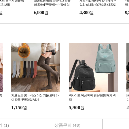
50ml 원터치 핸들 텀
보온보냉 볼륨 스텐머그 텀블
체크 지압 슬리퍼/발마사지 거
대
포츠 보틀
러 500ml/뚜껑있는 손잡이 텀
실화 실내화 층간소음 다용도
방
블러 이중진공 캠핑컵 커피잔
건강 실내 거실 사무실 선생님
저
6,900
4,300
9,
원
원
원
촉
기모 보온 롱 니삭스 여성 겨울 오버 하
빅사이즈 여성 백팩 경량 원형 패치 백
[
이 장목 무릎양말 낱개
팩
여
1,150
5,900
2
원
원
 (
1
)
상품문의 (
48
)