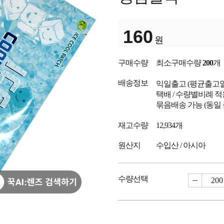
160
원
구매수량
최소구매수량
200
개
배송정보
익일출고
(평균출고
택배 / 수량별비례 적
묶음배송 가능 (동일
재고수량
12,934개
원산지
수입산 / 아시아
수량선택