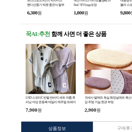
유스스포츠 6인치 빅사이즈
국산 아이스 마이보틀 (pet) 35
대용량 8
핸디선풍기 빅팬 충전식 탈부
0ml / 무지/opp포장
블러 스
착 집게선풍기
6,300
1,000
9,800
원
원
꾹AI:추천
함께 사면 더 좋은 상품
LND 스포티C 반팔 반바지 세트 여름 츄
극세사 발매트 욕실 화장실매트 폭신
리닝 여성 운동복 데일리 캐주얼 트레이
감 주방 거실 현관 부엌
닝복 홈웨어
7,900
2,900
원
원
구매후기
상품정보