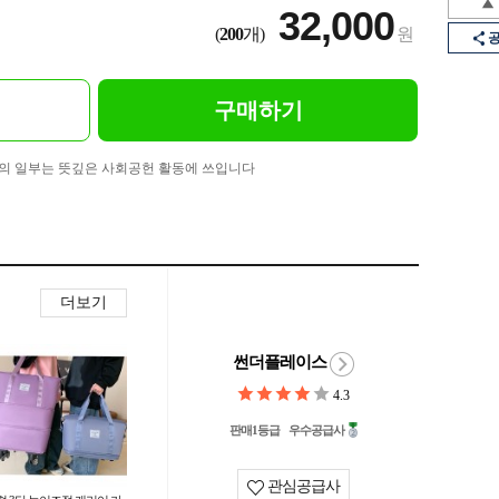
32,000
(
200
개)
원
구매하기
의 일부는 뜻깊은 사회공헌 활동에 쓰입니다
더보기
썬더플레이스
4.3
판매1등급
우수공급사
관심공급사