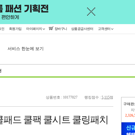
그인
회원가입
마이페이지
장바구니
상품공급사센터
고객센터
서비스 한눈에 보기
천
상품번호 : 10177027
랭킹점수 :
5,115
점
구매완
지
2,326
쿨패드 쿨팩 쿨시트 쿨링패치
이
2,227