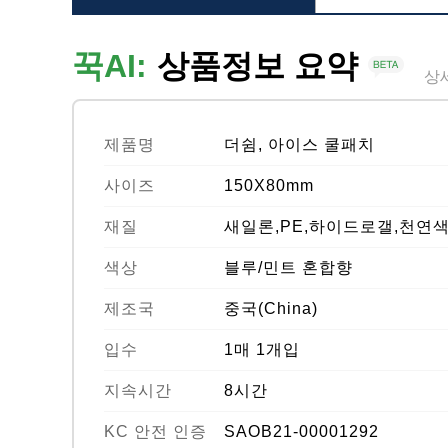
꾹AI:
상품정보 요약
상
제품명
더쉼, 아이스 쿨패치
사이즈
150X80mm
재질
새일론,PE,하이드로갤,천연
색상
블루/민트 혼합향
제조국
중국(China)
입수
1매 1개입
지속시간
8시간
KC 안전 인증
SAOB21-00001292