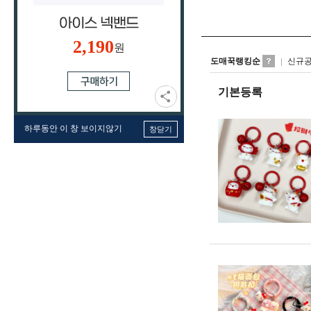
2,190
원
도매꾹랭킹순
신규
기본등록
하루동안 이 창 보이지않기
창닫기