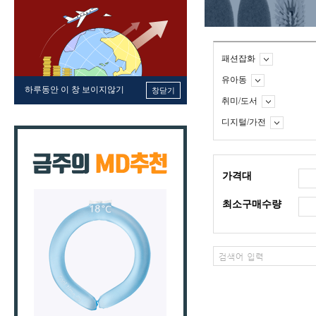
패션잡화
유아동
하루동안 이 창 보이지않기
창닫기
취미/도서
디지털/가전
가격대
최소구매수량