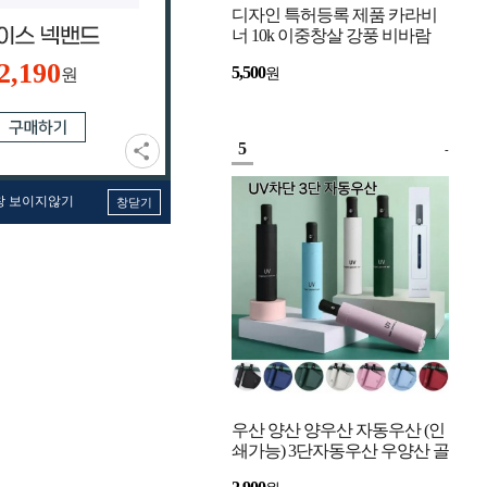
디자인 특허등록 제품 카라비
너 10k 이중창살 강풍 비바람
강한 자동우산 고리우산
2,190
5,500
원
원
5
-
창 보이지않기
창닫기
우산 양산 양우산 자동우산 (인
쇄가능) 3단자동우산 우양산 골
프우산 UV 자외선 차단 미니우