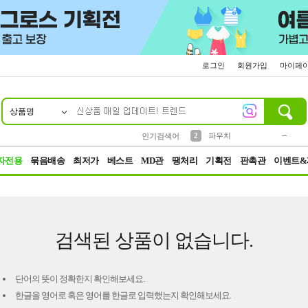
로그인
회원가입
마이페
상품명
10
1
4
5
6
7
8
9
키링
미니
말랑이
선풍기
가방
양말
짱구
텀블러
23
2
1
1
7
3
2
파우치
인기검색어
3
모자
자전용
묶음배송
최저가
베스트
MD관
땡처리
기획전
판촉관
이벤트&
검색된 상품이 없습니다.
단어의 뜻이 정확한지 확인해보세요.
한글을 영어로 혹은 영어를 한글로 입력했는지 확인해보세요.