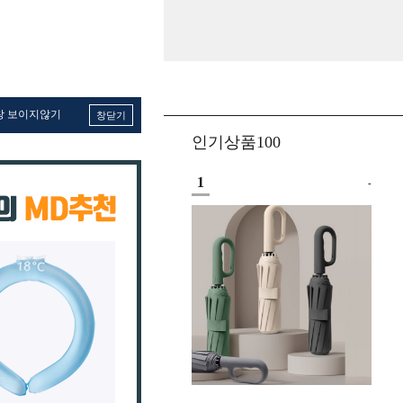
창 보이지않기
창닫기
인기상품100
1
-