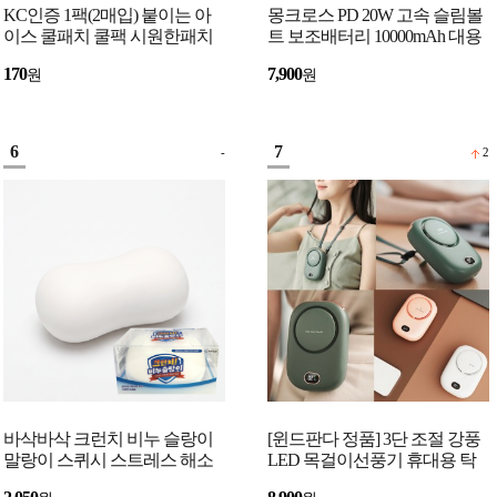
KC인증 1팩(2매입) 붙이는 아
몽크로스 PD 20W 고속 슬림볼
이스 쿨패치 쿨팩 시원한패치
트 보조배터리 10000mAh 대용
여름용품 쿨링패치
량 잔량표시 C타입 USB 급속
170
7,900
원
원
충전 보조밧데리
6
7
-
2
바삭바삭 크런치 비누 슬랑이
[윈드판다 정품] 3단 조절 강풍
말랑이 스퀴시 스트레스 해소
LED 목걸이선풍기 휴대용 탁
장난감 3색
상용 핸디 선풍기