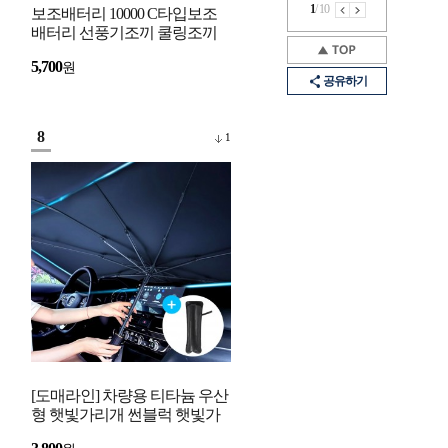
1
/
10
보조배터리 10000 C타입보조
배터리 선풍기조끼 쿨링조끼
베터리 아이폰 보조배터리
5,700
원
USB 핸드폰 휴대폰
공유하기
8
1
[도매라인] 차량용 티타늄 우산
형 햇빛가리개 썬블럭 햇빛가
림막 유리창열차단 여름 주차