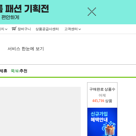
이지
장바구니
상품공급사센터
고객센터
서비스 한눈에 보기
제휴
꾹AI:
추천
구매완료 상품수
어제
445,716
상품
오늘(현재)
307,420
상품