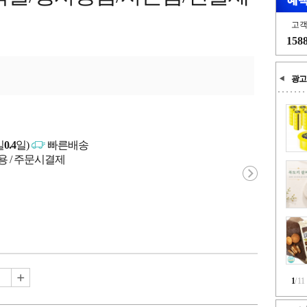
고
158
광고
일
0.4
일)
빠른배송
용 / 주문시결제
1
/
11