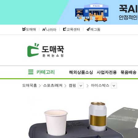
|
|
|
도매매
교육센터
에그돔
나까마
카테고리
해외상품소싱
사업자전용
묶음배송
도매꾹홈
스포츠/레저
캠핑
아이스박스
베스트