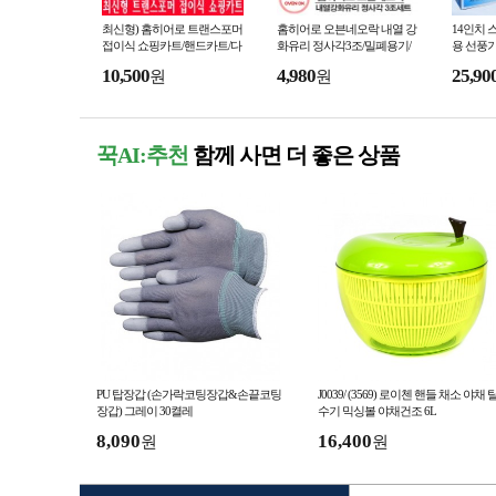
최신형) 홈히어로 트랜스포머
홈히어로 오븐네오락 내열 강
14인치 
접이식 쇼핑카트/핸드카트/다
화유리 정사각3조/밀폐용기/
용 선풍
용도 장바구니/캐리어/답례품/
오븐기 전자렌지OK/반찬통/
풍기/선물
10,500
4,980
25,90
원
원
판촉물/홍보/
선물세트/사은품/판촉물
판촉물
꾹AI:추천
함께 사면 더 좋은 상품
PU 탑장갑 (손가락코팅장갑&손끝코팅
J0039/ (3569) 로이첸 핸들 채소 야채 
장갑) 그레이 30켤레
수기 믹싱볼 야채건조 6L
8,090
16,400
원
원