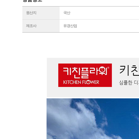
원산지
국산
제조사
유경산업