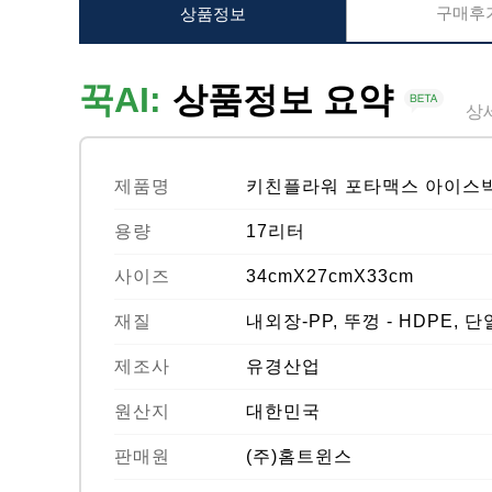
구매후기
상품정보
꾹AI:
상품정보 요약
상
제품명
키친플라워 포타맥스 아이스박
용량
17리터
사이즈
34cmX27cmX33cm
재질
내외장-PP, 뚜껑 - HDPE,
제조사
유경산업
원산지
대한민국
판매원
(주)홈트윈스