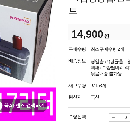
트
14,900
원
구매수량
최소구매수량
2
개
배송정보
당일출고
(평균출고
택배 / 수량별비례 적
묶음배송 불가능
재고수량
97,158개
원산지
국산
수량선택