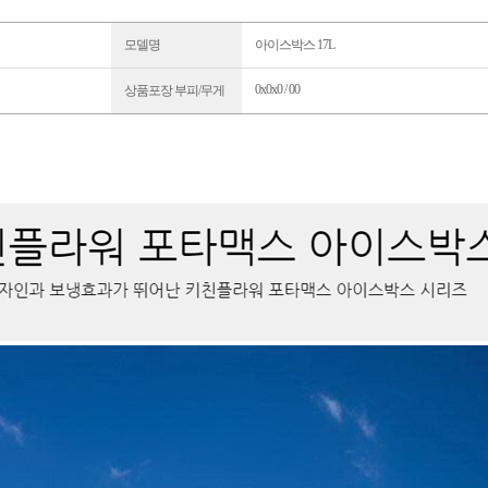
모델명
아이스박스 17L
0x0x0 / 00
상품포장 부피/무게