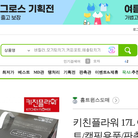
로
상품명
10
1
2
5
6
7
8
9
키링
파우치
말랑이
키캡
텀블러
가방
양말
양산
1
1
1
5
2
2
3
모자
인기검색어
2
4
선풍기
최저가
베스트
MD관
땡처리
기획전
판촉관
이벤트&제휴
꾹AI:
추
홈트윈스도매
키친플라워 17
트/캠핑용품/판