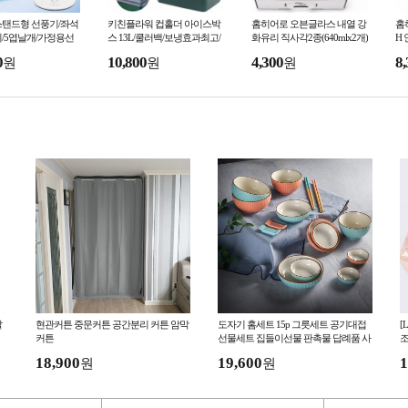
스탠드형 선풍기/좌석
키친플라워 컵홀더 아이스박
홈히어로 오븐글라스 내열 강
홈히
기/5엽날개/가정용선
스 13L/쿨러백/보냉효과최고/
화유리 직사각2종(640mlx2개)
H
세트/답례품/사은품/
피크닉세트/판촉물/선물세트/
/오븐기 전자렌지 OK/반찬통/
냄
0
10,800
4,300
8,
원
원
원
홍보/답례품
선물세트/답례품
답
탈
현관커튼 중문커튼 공간분리 커튼 암막
도자기 홈세트 15p 그릇세트 공기대접
[
커튼
선물세트 집들이선물 판촉물 답례품 사
조
은품 식기세트 그릇 밥그릇
18,900
19,600
1
원
원