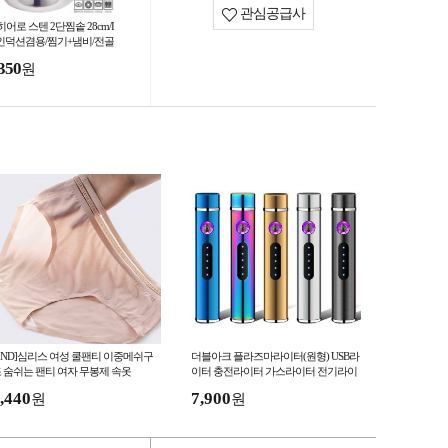
관심공급사
어로 스텐 2단찜솥 28cm/I
 인덕션겸용/찜기+냄비/전골
비/양수냄비/판촉물 사은품
350
원
례품 선물세트
LND]심리스 여성 쿨팬티 이중메쉬구
더블아크 플라즈마라이터(원형) USB라
 숨쉬는 팬티 여자 무봉제 속옷
이터 충전라이터 가스라이터 전기라이
터
,440
7,900
원
원