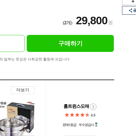
29,800
(
2
개)
원
구매하기
의 일부는 뜻깊은 사회공헌 활동에 쓰입니다
더보기
홈트윈스도매
4.9
판매1등급
우수공급사