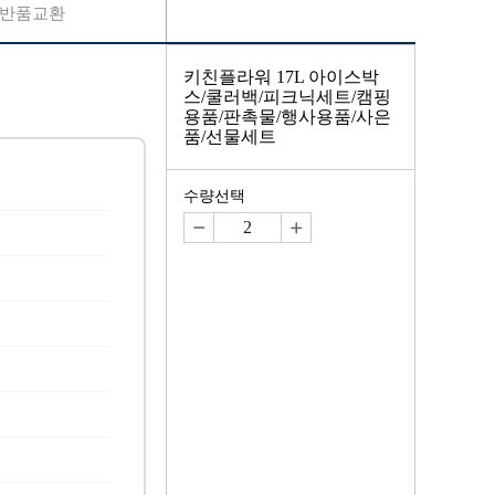
반품교환
키친플라워 17L 아이스박
스/쿨러백/피크닉세트/캠핑
용품/판촉물/행사용품/사은
품/선물세트
수량선택