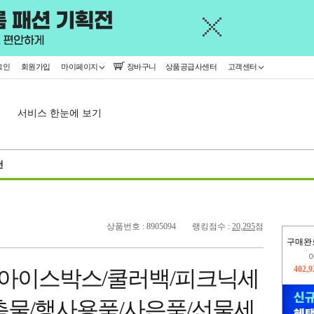
그인
회원가입
마이페이지
장바구니
상품공급사센터
고객센터
서비스 한눈에 보기
천
상품번호 : 8905094
랭킹점수 :
20,295
점
구매완
402,
L 아이스박스/쿨러백/피크닉세
오늘
158,
촉물/행사용품/사은품/선물세