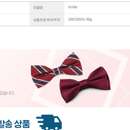
NV004
모델명
250X350X50 / 300g
상품포장 부피/무게