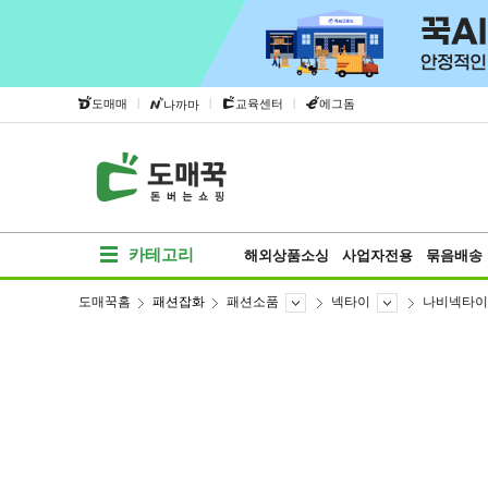
|
|
|
도매매
교육센터
에그돔
나까마
카테고리
해외상품소싱
사업자전용
묶음배송
도매꾹홈
패션잡화
패션소품
넥타이
나비넥타이