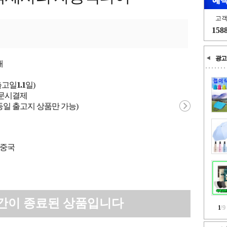
고
158
광고
개
출고일
1.1
일)
 주문시결제
동일 출고지 상품만 가능)
 중국
간이 종료된 상품입니다
1
/
9