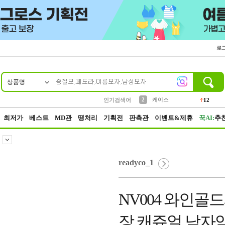
로
상품명
10
1
4
5
6
7
8
9
파우치
등산
벨트
실리콘
양말
모자
양산
여성패션
152
395
555
12
1
1
5
3
2
케이스
인기검색어
12
3
생수
454
최저가
베스트
MD관
땡처리
기획전
판촉관
이벤트&제휴
꾹AI:
추
readyco_1
NV004 와인골
장 캐쥬얼 남자