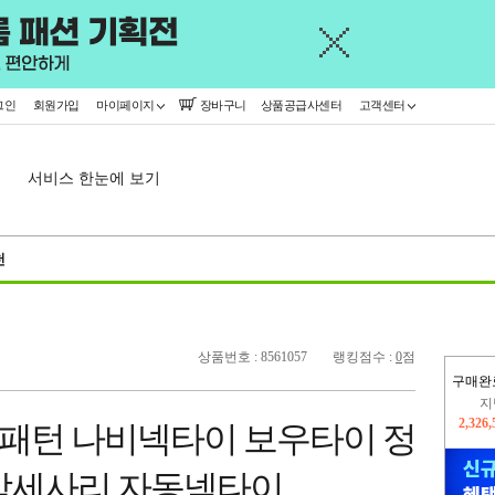
그인
회원가입
마이페이지
장바구니
상품공급사센터
고객센터
서비스 한눈에 보기
천
상품번호 : 8561057
랭킹점수 :
0
점
구매완
지
2,326
이
드패턴 나비넥타이 보우타이 정
2,226
악세사리 자동넥타이