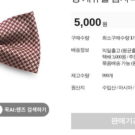
5,000
원
구매수량
최소구매수량
1
배송정보
익일출고
(평균
택배 3,000원 /
묶음배송 가능 (
재고수량
999개
원산지
수입산 / 아시아 /
판매기