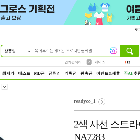
로
상품명
10
1
4
5
6
7
8
9
파우치
등산
벨트
실리콘
양말
모자
양산
여성패션
152
395
555
12
1
1
5
3
2
케이스
인기검색어
12
3
생수
454
최저가
베스트
MD관
땡처리
기획전
판촉관
이벤트&제휴
꾹AI:
추
readyco_1
2색 사선 스트
NA7283