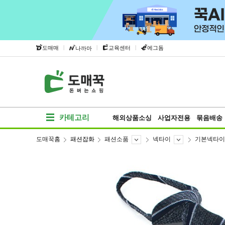
|
|
|
도매매
교육센터
에그돔
나까마
카테고리
해외상품소싱
사업자전용
묶음배송
도매꾹홈
패션잡화
패션소품
넥타이
기본넥타이