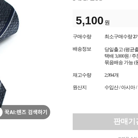
5,100
원
구매수량
최소구매수량
2
배송정보
당일출고
(평균
택배 3,000원 /
묶음배송 가능 (
재고수량
2,994개
원산지
수입산 / 아시아 /
판매기