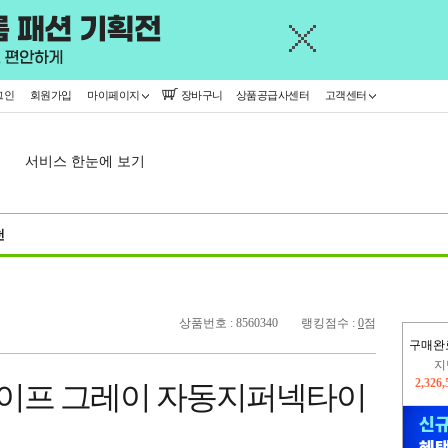
그인
회원가입
마이페이지
장바구니
상품공급사센터
고객센터
서비스 한눈에 보기
천
상품번호 : 8560340
랭킹점수 :
0
점
구매완
이
2,227
라이프 그레이 자동지퍼넥타이
지
2,326