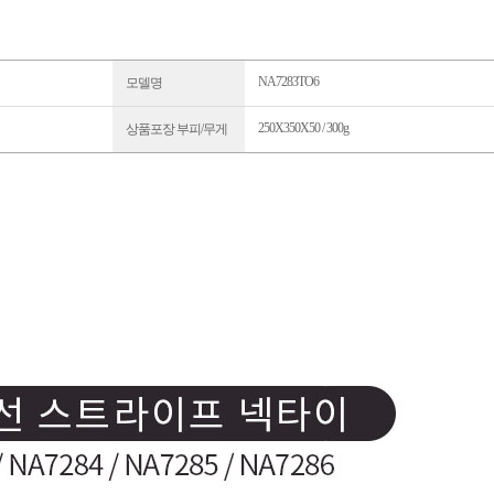
NA7283TO6
모델명
250X350X50 / 300g
상품포장 부피/무게