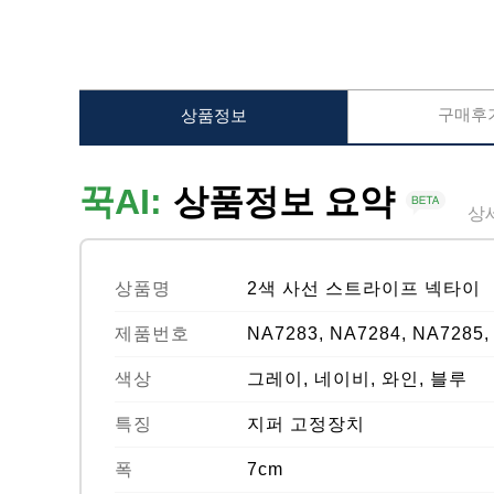
구매후기
상품정보
꾹AI:
상품정보 요약
상
상품명
2색 사선 스트라이프 넥타이
제품번호
NA7283, NA7284, NA7285,
색상
그레이, 네이비, 와인, 블루
특징
지퍼 고정장치
폭
7cm