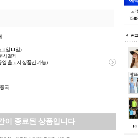
고
158
광고
개
출고일
1.1
일)
 주문시결제
동일 출고지 상품만 가능)
 중국
간이 종료된 상품입니다
1
/
9