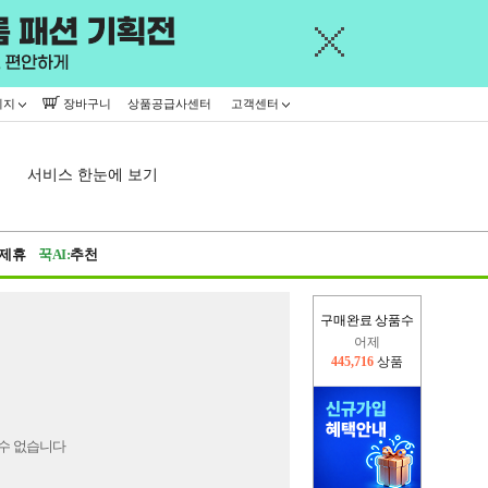
이지
장바구니
상품공급사센터
고객센터
서비스 한눈에 보기
제휴
꾹AI:
추천
구매완료 상품수
어제
445,716
상품
오늘(현재)
319,325
상품
수 없습니다