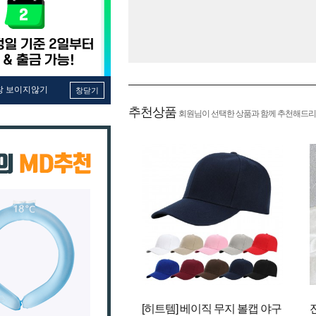
창 보이지않기
창닫기
추천상품
회원님이 선택한 상품과 함께 추천해드리
[히트템] 베이직 무지 볼캡 야구