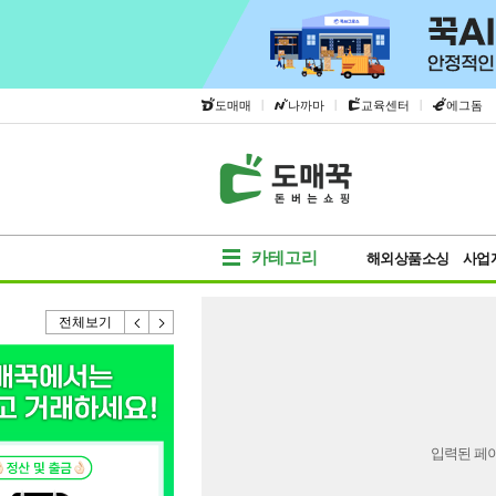
|
|
|
도매매
나까마
교육센터
에그돔
카테고리
해외상품소싱
사업
전체보기
입력된 페