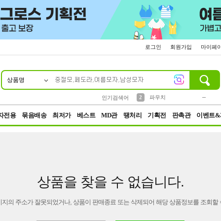
로그인
회원가입
마이페
상품명
10
1
4
5
6
7
8
9
키링
미니
말랑이
선풍기
가방
양말
짱구
텀블러
23
2
1
1
7
3
2
파우치
인기검색어
3
모자
자전용
묶음배송
최저가
베스트
MD관
땡처리
기획전
판촉관
이벤트&
상품을 찾을 수 없습니다.
이지의 주소가 잘못되었거나, 상품이 판매종료 또는 삭제되어 해당 상품정보를 조회할 