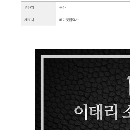
원산지
국산
제조사
레디핏협력사