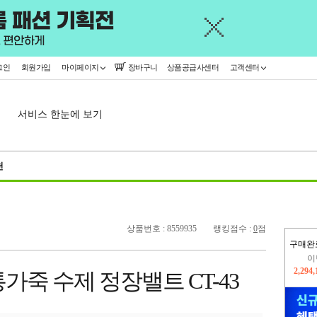
그인
회원가입
마이페이지
장바구니
상품공급사센터
고객센터
서비스 한눈에 보기
천
상품번호 : 8559935
랭킹점수 :
0
점
구매완
이
2,294
가죽 수제 정장밸트 CT-43
지
2,326