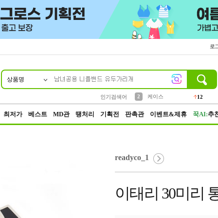
로
상품명
10
1
4
5
6
7
8
9
파우치
등산
벨트
실리콘
양말
모자
양산
여성패션
152
395
555
12
1
1
5
3
2
케이스
인기검색어
12
3
생수
454
최저가
베스트
MD관
땡처리
기획전
판촉관
이벤트&제휴
꾹AI:
추
readyco_1
이태리 30미리 통