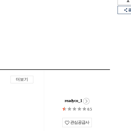
더보기
readyco_1
0.5
관심공급사