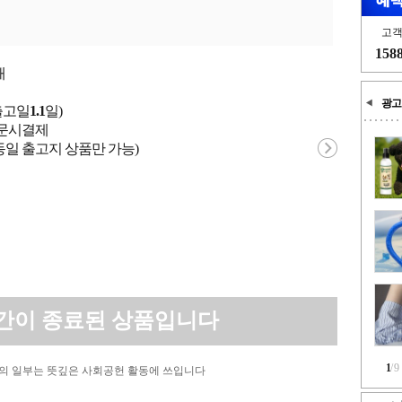
고
158
개
광고
출고일
1.1
일)
 주문시결제
동일 출고지 상품만 가능)
간이 종료된 상품입니다
1
/
9
의 일부는 뜻깊은 사회공헌 활동에 쓰입니다