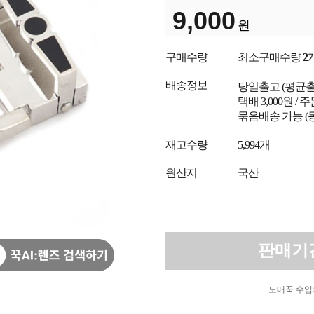
9,000
원
구매수량
최소구매수량
2
배송정보
당일출고
(평균
택배 3,000원 /
묶음배송 가능 (
재고수량
5,994개
원산지
국산
판매기
도매꾹 수입