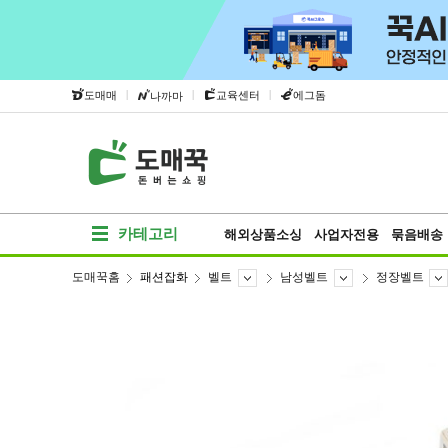
|
|
|
도매매
교육센터
에그돔
나까마
카테고리
해외상품소싱
사업자전용
묶음배송
도매꾹홈
패션잡화
벨트
남성벨트
정장벨트