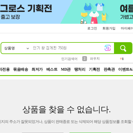
로그인
회원가입
마이페
상품명
10
1
4
5
6
7
8
9
키링
선풍기
말랑이
키캡
텀블러
가방
양말
양산
1
1
5
2
2
2
파우치
인기검색어
1
3
모자
2
자전용
묶음배송
최저가
베스트
MD관
땡처리
기획전
판촉관
이벤트&
상품을 찾을 수 없습니다.
이지의 주소가 잘못되었거나, 상품이 판매종료 또는 삭제되어 해당 상품정보를 조회할 