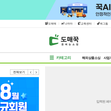
|
|
|
도매매
나까마
교육센터
에그돔
카테고리
해외상품소싱
사업
전체보기
입력된 페