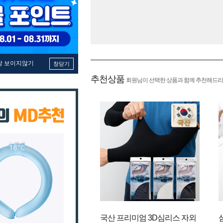
창 보이지않기
창닫기
추천상품
회원님이 선택한 상품과 함께 추천해드리
국산 프리미엄 3D심리스 자외