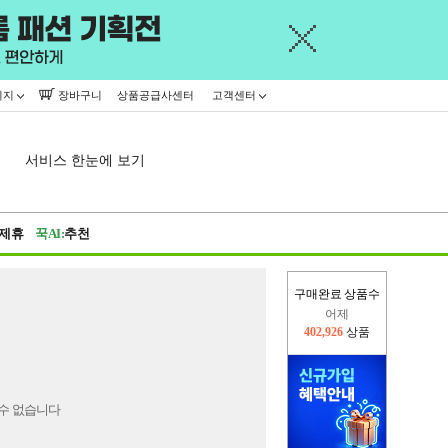
이지
장바구니
상품공급사센터
고객센터
서비스 한눈에 보기
제휴
꾹AI:
추천
구매완료 상품수
어제
402,926
상품
오늘(현재)
78,922
상품
수 없습니다