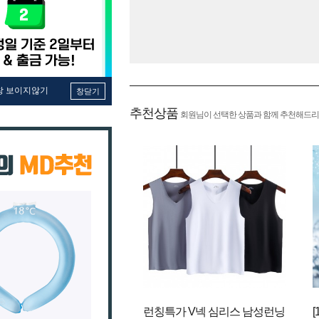
창 보이지않기
창닫기
추천상품
회원님이 선택한 상품과 함께 추천해드리
런칭특가 V넥 심리스 남성런닝