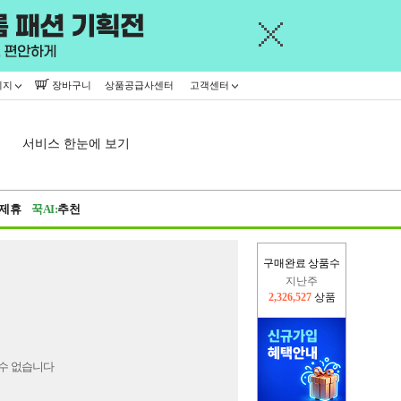
이지
장바구니
상품공급사센터
고객센터
서비스 한눈에 보기
제휴
꾹AI:
추천
구매완료 상품수
지난주
2,326,527
상품
이번주
2,255,832
상품
수 없습니다