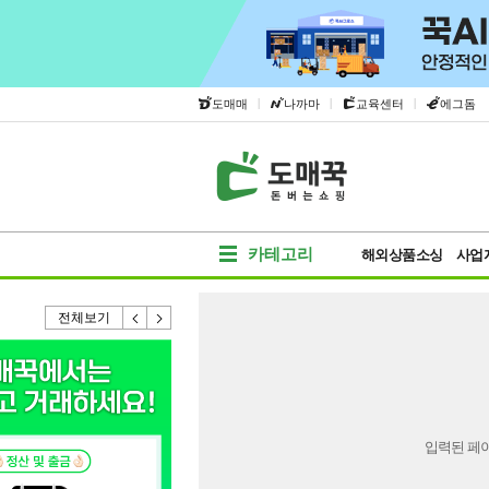
|
|
|
도매매
나까마
교육센터
에그돔
카테고리
해외상품소싱
사업
전체보기
입력된 페