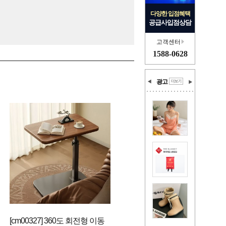
다양한 입점혜택
공급사입점상담
고객센터
1588-0628
광고
[cm00327] 360도 회전형 이동