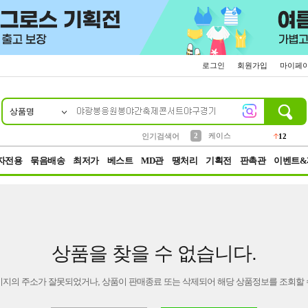
로그인
회원가입
마이페
상품명
10
1
4
5
6
7
8
9
파우치
등산
벨트
실리콘
양말
모자
양산
여성패션
152
395
555
12
1
1
5
3
2
케이스
인기검색어
12
3
생수
454
자전용
묶음배송
최저가
베스트
MD관
땡처리
기획전
판촉관
이벤트&
상품을 찾을 수 없습니다.
이지의 주소가 잘못되었거나, 상품이 판매종료 또는 삭제되어 해당 상품정보를 조회할 