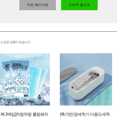
이전 페이지로
도매꾹 홈으로
고 싶은 상품이 있습니다
[1팩 2매입]차링차링 쿨링패치
(특가)안경세척기 다용도세척