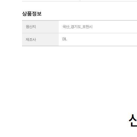
상품정보
원산지
국산_경기도_포천시
DL
제조사