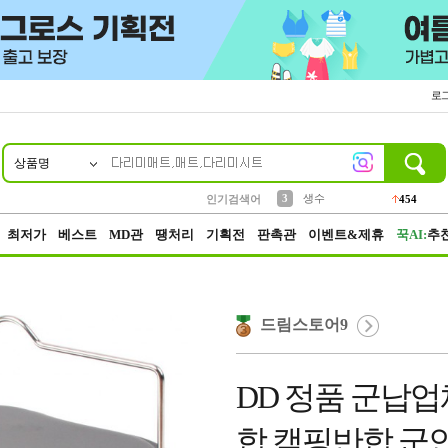
로
상품명
10
1
2
3
6
7
8
9
파우치
케이스
생수
실리콘
양말
모자
양산
여성패션
454
555
12
12
1
1
5
3
4
등산
인기검색어
152
5
벨트
395
최저가
베스트
MD관
땡처리
기획전
판촉관
이벤트&제휴
꾹AI:
추
드림스토어9
DD 정품 군납업
합 캠핑반합 군