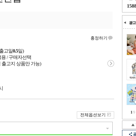
158
광고
흥정하기
균출고일
0.5
일)
적용 / 구매자선택
 출고지 상품만 가능)
천시
1
/
9
전체옵션보기