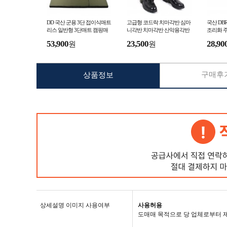
DD 국산 군용 3단 접이식매트
고급형 코드락 치마각반 심마
국산 DB
리스 일반형 3단매트 캠핑매
니각반 치마각반 산악용각반
조리화 
트 군용매트 군용침대
등산각반 스패츠
작업화
53,900
23,500
28,90
원
원
구매후기
상품정보
상세설명 이미지 사용여부
사용허용
도매매 목적으로 당 업체로부터 