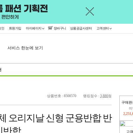
그인
회원가입
마이페이지
장바구니
상품공급사센터
고객센터
서비스 한눈에 보기
천
상품번호 : 8508570
랭킹점수 :
3,880
점
구매완
이
2,251
체 오리지날 신형 군용반합 반
지
2,326
인반합
고