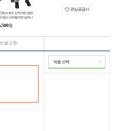
관심공급사
긴워크 ACU 산악각반 양면
반 망사 산악용각반 심마니
반 등산용각반 발목각반 스
5,500
원
츠
반품교환
제품 선택