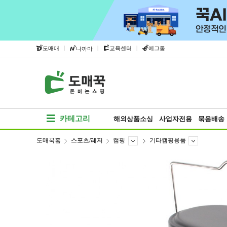
|
|
|
도매매
교육센터
에그돔
나까마
카테고리
해외상품소싱
사업자전용
묶음배송
도매꾹홈
스포츠/레저
캠핑
기타캠핑용품