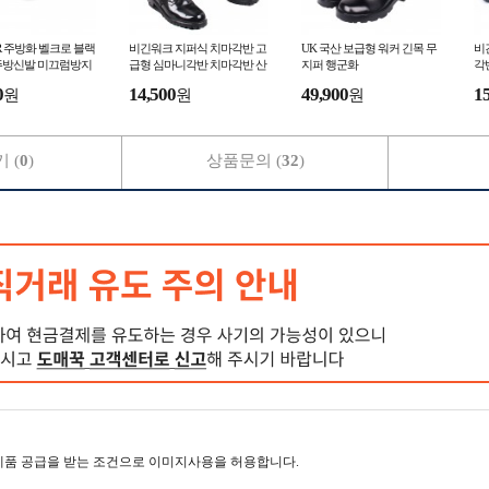
R 주방화 벨크로 블랙
비긴워크 지퍼식 치마각반 고
UK 국산 보급형 워커 긴목 무
비
주방신발 미끄럼방지
급형 심마니각반 치마각반 산
지퍼 행군화
각
악각반 등산각반 스패츠
각
0
14,500
49,900
1
원
원
원
패
 (
0
)
상품문의 (
32
)
제품 공급을 받는 조건으로 이미지사용을 허용합니다.