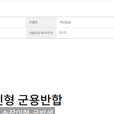
모델명
해당없음
01 / 01
상품포장 부피/무게