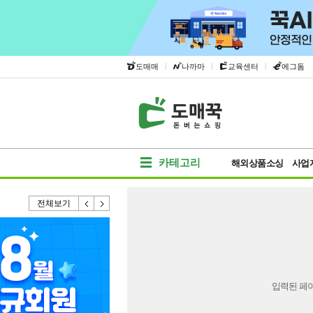
|
|
|
도매매
나까마
교육센터
에그돔
카테고리
해외상품소싱
사업
전체보기
입력된 페