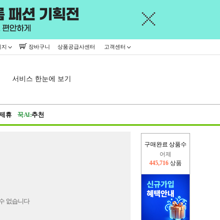
이지
장바구니
상품공급사센터
고객센터
서비스 한눈에 보기
제휴
꾹AI:
추천
구매완료 상품수
어제
445,716
상품
오늘(현재)
36,471
상품
수 없습니다