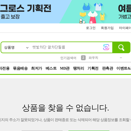
로그인
회원가입
마이페
상품명
10
1
4
5
6
7
8
9
키링
미니
말랑이
선풍기
가방
양말
짱구
텀블러
23
2
1
1
7
3
2
파우치
인기검색어
3
모자
자전용
묶음배송
최저가
베스트
MD관
땡처리
기획전
판촉관
이벤트&
상품을 찾을 수 없습니다.
이지의 주소가 잘못되었거나, 상품이 판매종료 또는 삭제되어 해당 상품정보를 조회할 