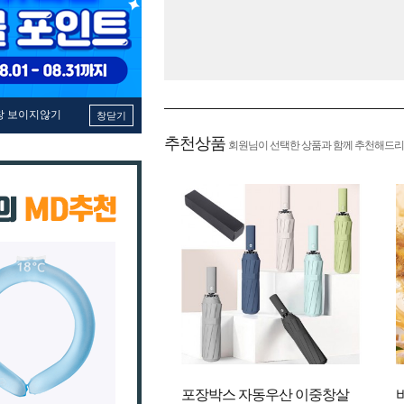
창 보이지않기
창닫기
추천상품
회원님이 선택한 상품과 함께 추천해드리
포장박스 자동우산 이중창살