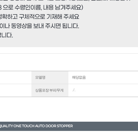
모델명
해당없음
. / .
상품포장 부피/무게