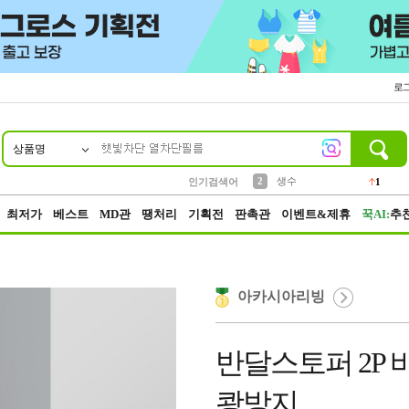
로
상품명
10
1
4
5
6
7
8
9
벨트
파우치
등산
실리콘
양말
여성패션
장갑
led
4
3
1
2
4
1
2
생수
인기검색어
1
3
케이스
1
최저가
베스트
MD관
땡처리
기획전
판촉관
이벤트&제휴
꾹AI:
추
아카시아리빙
반달스토퍼 2P
쾅방지