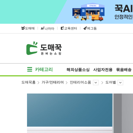
|
|
|
도매매
교육센터
에그돔
나까마
카테고리
해외상품소싱
사업자전용
묶음배송
도매꾹홈
가구/인테리어
인테리어소품
도어벨