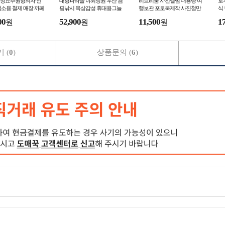
정요추원형의자 인
대형파라솔 야외정원 우산 캠
리브리움 사진앨범 대용량 여
로
소용 철제 매장 까페
핑낚시 옥상감성 휴대용그늘
행보관 포토북제작 사진첩만
식
막 피크닉
들기 성장
미
00
52,900
11,500
1
원
원
원
 (
0
)
상품문의 (
6
)