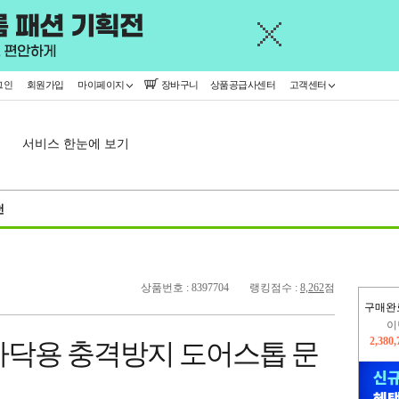
그인
회원가입
마이페이지
장바구니
상품공급사센터
고객센터
서비스 한눈에 보기
천
상품번호 : 8397704
랭킹점수 :
8,262
점
구매완
이
2,380
 바닥용 충격방지 도어스톱 문
지
2,326