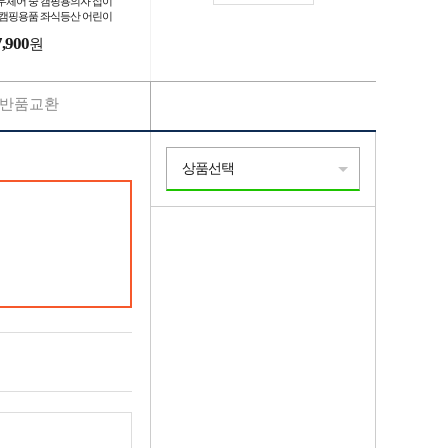
우체어 중 캠핑용의자 접이
 캠핑용품 좌식등산 어린이
니
7,900
원
반품교환
상품선택