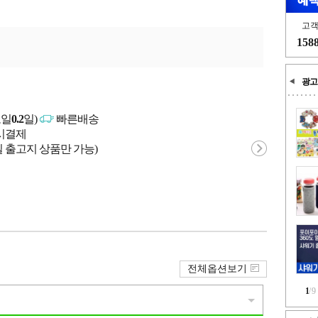
고
158
광고
고일
0.2
일)
빠른배송
문시결제
 출고지 상품만 가능)
전체옵션보기
1
/
9