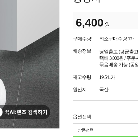
6,400
원
구매수량
최소구매수량
1
개
배송정보
당일출고
(평균출
택배 3,000원 / 주
묶음배송 가능 (동일
재고수량
19,541개
원산지
국산
옵션선택
상품선택