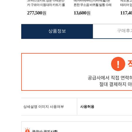
3S 바스켓카트 양문 수레운반
에어바퀴PP8인치바퀴(휠) 튼
제도용고
카 구르마 이동대차 카트기 롤
튼한 무소음 바퀴휠 발통 수레
테리어 업
테이너
카트
회전
277,500
13,600
117,4
원
원
구매후기
상품정보
상세설명 이미지 사용여부
사용허용
공급사 공지사항