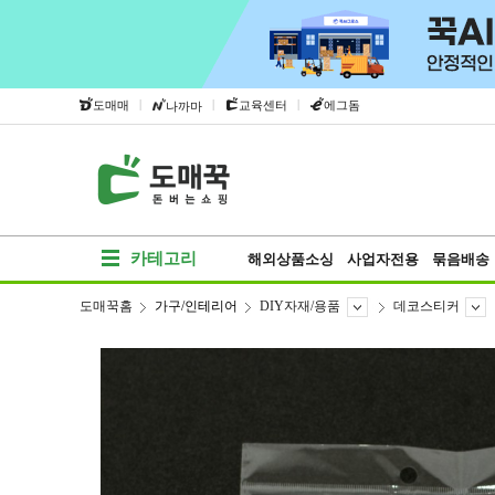
|
|
|
도매매
교육센터
에그돔
나까마
카테고리
해외상품소싱
사업자전용
묶음배송
도매꾹홈
가구/인테리어
DIY자재/용품
데코스티커