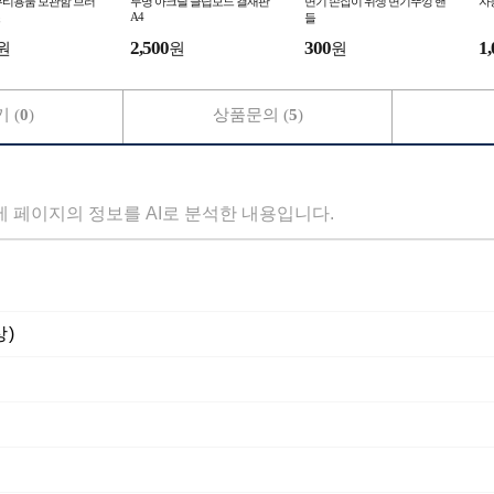
뷰티용품 보관함 브러
투명 아크릴 클립보드 결재판
변기 손잡이 위생 변기뚜껑 핸
자
A4
들
2,500
300
1,
원
원
원
 (
0
)
상품문의 (
5
)
세 페이지의 정보를 AI로 분석한 내용입니다.
상)