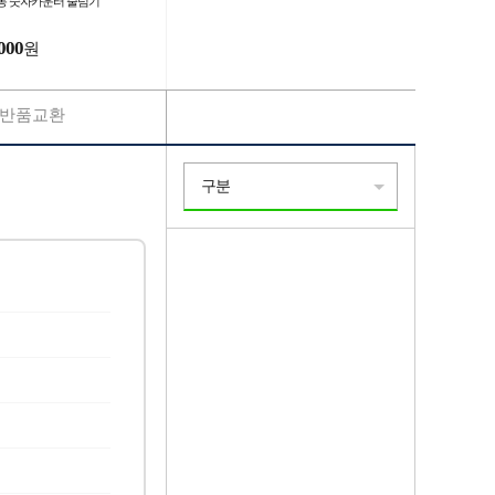
동 숫자카운터 줄넘기
000
원
반품교환
구분