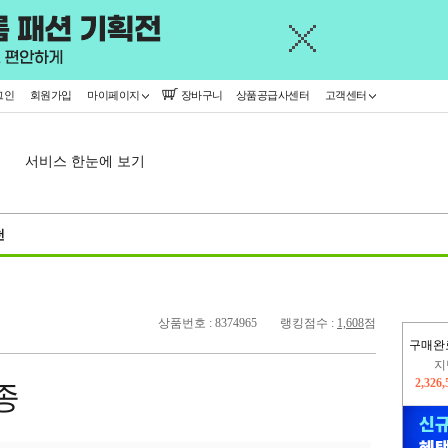
그인
회원가입
마이페이지
장바구니
상품공급사센터
고객센터
서비스 한눈에 보기
천
상품번호 : 8374965
랭킹점수 :
1,608
점
구매완
이
2,368
종
지
2,326