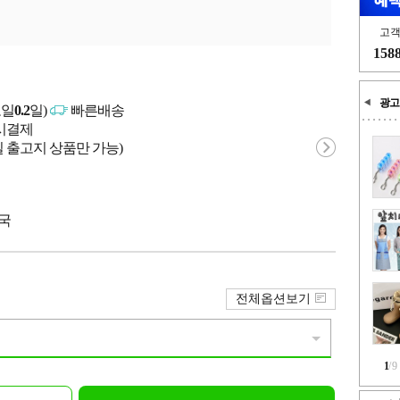
고
158
광고
고일
0.2
일)
빠른배송
문시결제
 출고지 상품만 가능)
중국
전체옵션보기
1
/
9