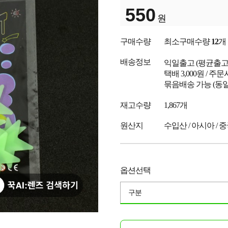
550
원
구매수량
최소구매수량
12
개
배송정보
익일출고
(평균출
택배 3,000원 / 주
묶음배송 가능 (동일
재고수량
1,867개
원산지
수입산 / 아시아 / 
옵션선택
구분