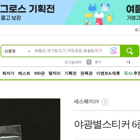
로
상품명
10
1
4
5
6
7
8
9
벨트
파우치
등산
실리콘
양말
여성패션
장갑
led
4
3
1
2
4
1
2
생수
인기검색어
1
3
케이스
1
최저가
베스트
MD관
땡처리
기획전
판촉관
이벤트&제휴
꾹AI:
추
세스웨이19
야광별스티커 6