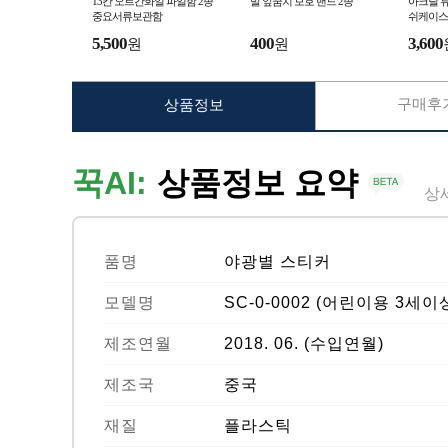
13칸 오르간화일 파일함 2종
발 앞꿈치 보호 밴드 2종
아크릴 
중요서류보관함
쉬케이스
5,500
400
3,600
원
원
구매후기
상품정보
꾹AI:
상품정보 요약
상
품명
야광별 스티커
모델명
SC-0-0002 (어린이용 3세이
제조연월
2018. 06. (수입연월)
제조국
중국
재질
플라스틱