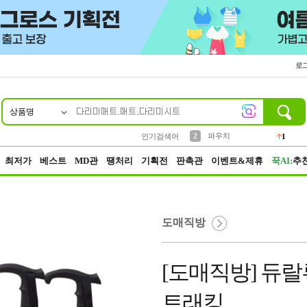
로
상품명
10
1
4
5
6
7
8
9
키링
선풍기
말랑이
키캡
텀블러
가방
양말
양산
1
1
5
2
2
2
파우치
인기검색어
1
3
모자
2
최저가
베스트
MD관
땡처리
기획전
판촉관
이벤트&제휴
꾹AI:
추
도매직방
[도매직방] 듀랄
트래킹