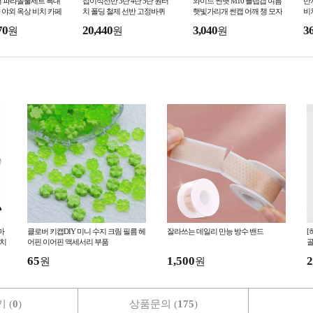
버 파라솔풀세트 특대
접이식선반 3단 4단 5단 원터
와이드 썬햇 M10 플랩캡 여름
반
야외 옥상 비치 카페
치 폴딩 철제 선반 고정바퀴
햇빛가리개 썬캡 어깨 챙 모자
비
그늘막
잠금장치 틈새보관 베란다 서
각
70
20,440
3,040
3
원
원
원
재 거실 주방수납
마
클로버 키캡DIY 미니 수지 크림 필름 헤
잘라쓰는 데일리 만능 방수 밴드
[
거치
어핀 이어핀 액세서리 부품
골
65
1,500
2
원
원
 (
0
)
상품문의 (
175
)