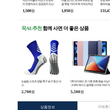
자전거자물쇠 자전거 오토바
여름 썬가드 모자에 두르는 얼
트윈 레
이 전동킥보드 잠금장치 도난
굴 햇빛 가리개 목 자외선차단
형파라솔 
방지 창고 다용도 4버튼 자물
등산 골프 런닝 물놀이 차양막
테라스 
1,500
1,950
131,4
원
원
쇠 강철 와이어
꾹AI:추천
함께 사면 더 좋은 상품
논슬립 스포츠 양말 축구 농구 등산 삭
UB 아이패드 전 기종 호환 펜슬 수납 
스
그네틱 케이스 일체형 스마트 커버 
프로 에어 미니
2,700
5,500
원
원
구매후기
상품정보