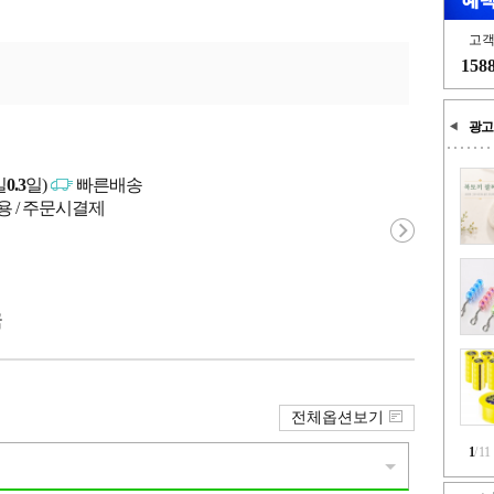
고
158
광고
일
0.3
일)
빠른배송
용 / 주문시결제
국
전체옵션보기
1
/
11