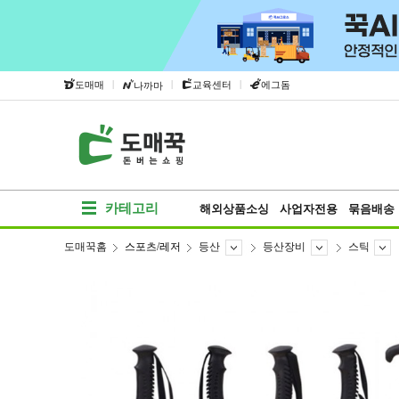
|
|
|
도매매
교육센터
에그돔
나까마
카테고리
해외상품소싱
사업자전용
묶음배송
도매꾹홈
스포츠/레저
등산
등산장비
스틱