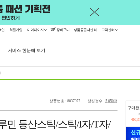
그인
회원가입
마이페이지
장바구니
상품공급사센터
고객센터
서비스 한눈에 보기
천
상품번호 : 8037077
랭킹점수 :
5,050
점
구매완
오늘
121,
루민 등산스틱/스틱/I자/T자/
402,