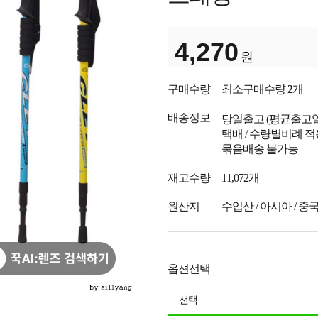
4,270
원
구매수량
최소구매수량
2
개
배송정보
당일출고
(평균출고
택배 / 수량별비례 적
묶음배송 불가능
재고수량
11,072개
원산지
수입산 / 아시아 / 중
옵션선택
선택