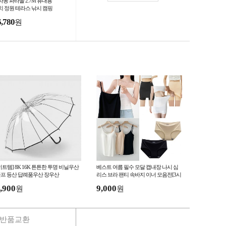
자동 파라솔 2.7M 휴대용
치 정원 테라스 낚시 캠핑
도조절 물통미포함
6,780
원
히트템] 8K 16K 튼튼한 투명 비닐우산
베스트 여름 필수 모달 캡내장 나시 심
프 등산 답례품우산 장우산
리스 브라 팬티 속바지 이너 모음전[3시
이전결제 당일발송]
,900
9,000
원
원
반품교환