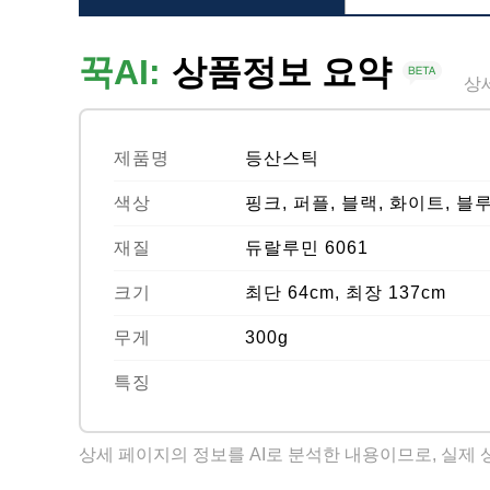
꾹AI:
상품정보 요약
상
제품명
등산스틱
색상
핑크, 퍼플, 블랙, 화이트, 블
재질
듀랄루민 6061
크기
최단 64cm, 최장 137cm
무게
300g
특징
상세 페이지의 정보를 AI로 분석한 내용이므로, 실제