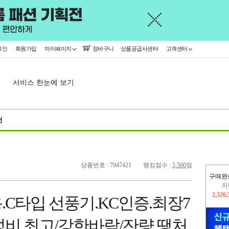
그인
회원가입
마이페이지
장바구니
상품공급사센터
고객센터
서비스 한눈에 보기
천
상품번호 : 7947421
랭킹점수 :
5,560
점
구매완
이
2,227
C타입 선풍기.KC인증.최장7
지
2,326
성비 최고/강한바람/잔량 땡처