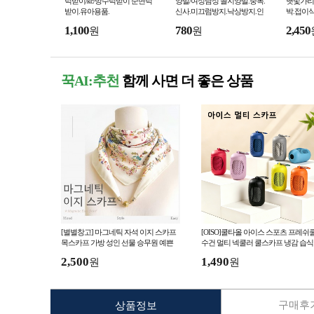
턱받이/kc/방수턱받이 순면턱
양말/여성남성 골지양말.중목.
햇빛가리개
받이.유아용품.
신사.미끄럼방지.낙상방지.인
박.접이식
기상품 고급양말
타늄/고급
1,100
780
2,450
원
원
치
꾹AI:추천
함께 사면 더 좋은 상품
[별별창고] 마그네틱 자석 이지 스카프
[OISO]쿨타올 아이스 스포츠 프레쉬
목스카프 가방 성인 선물 승무원 예쁜
수건 멀티 넥쿨러 쿨스카프 냉감 습식
스카프홀더
헬스장 등산 땀수건 냉타올
2,500
1,490
원
원
구매후기
상품정보