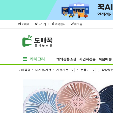
|
|
|
도매매
교육센터
에그돔
나까마
카테고리
해외상품소싱
사업자전용
묶음배송
도매꾹홈
디지털/가전
계절가전
선풍기
탁상형