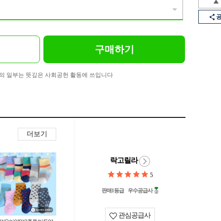
구매하기
의 일부는 뜻깊은 사회공헌 활동에 쓰입니다
더보기
락고릴라
5
판매1등급
우수공급사
관심공급사