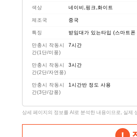
색상
네이비,핑크,화이트
제조국
중국
특징
받임대가 있는타입 (스마트폰 
만충시 작동시
7시간
간(1단/미풍)
만충시 작동시
3시간
간(2단/자연풍)
만충시 작동시
1시간반 정도 사용
간(3단/강풍)
상세 페이지의 정보를 AI로 분석한 내용이므로, 실제