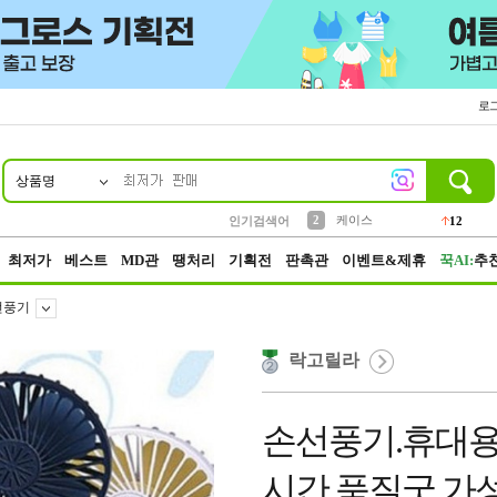
로
상품명
10
1
4
5
6
7
8
9
파우치
등산
벨트
실리콘
양말
모자
양산
여성패션
152
395
555
12
1
1
5
3
2
케이스
인기검색어
12
3
생수
454
최저가
베스트
MD관
땡처리
기획전
판촉관
이벤트&제휴
꾹AI:
추
선풍기
락고릴라
손선풍기.휴대용.
시간.품질굿 가