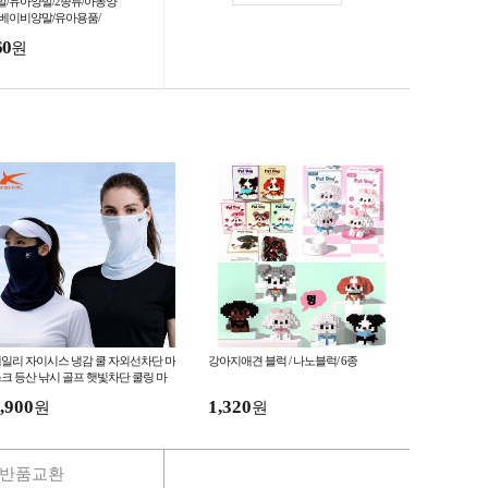
말/유아양말/2종류/아동양
/베이비양말/유아용품/
60
원
일리 자이시스 냉감 쿨 자외선차단 마
강아지애견 블럭 / 나노블럭/ 6종
크 등산 낚시 골프 햇빛차단 쿨링 마
스크
,900
1,320
원
원
반품교환