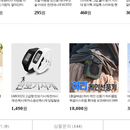
/원터치/ 차량용 차
칫솔 아동용 성인용 대나무칫
스마트톡 그립 홀더 핑거 거치
양
.가림막. 열차단/티
솔 미세모 천연대나무.KOTITI
대 핑거톡 과일톡 스마트링 핸
말
형/ 가성비최고/원터
(국가공인시험검사연구기관)
드폰 덤핑 세일 사은품 판촉
295
460
3
원
원
원
인증
쿨
[ABC0325] 고급형 만보기시계/전자시
[총알배송] 허리 케인 선풍기 허리클립
데
계/손목시계/저소음손목시계 당일발송
목걸이스트랩 휴대용 보조배터리 5000
스
mAH USB 선풍기 근로자의날
1,490
18,000
3
원
원
 (
0
)
상품문의 (
144
)