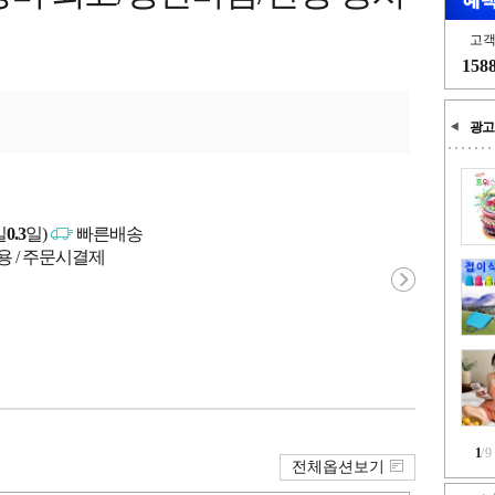
고
158
광고
일
0.3
일)
빠른배송
용 / 주문시결제
1
/
9
전체옵션보기