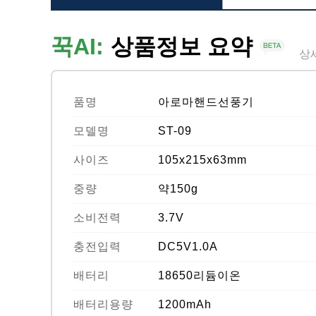
꾹AI:
상품정보 요약
상
품명
아로마핸드선풍기
모델명
ST-09
사이즈
105x215x63mm
중량
약150g
소비전력
3.7V
충전입력
DC5V1.0A
배터리
18650리듐이온
배터리용량
1200mAh