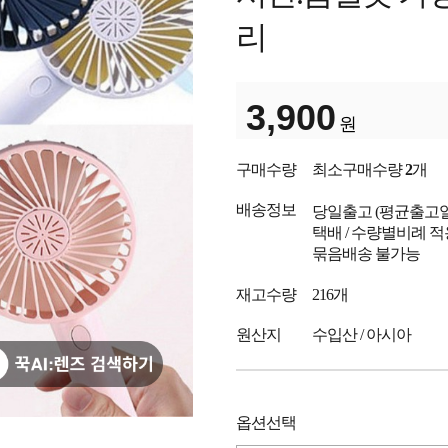
리
3,900
원
구매수량
최소구매수량
2
개
배송정보
당일출고
(평균출고
택배 / 수량별비례 적
묶음배송 불가능
재고수량
216개
원산지
수입산 / 아시아
옵션선택