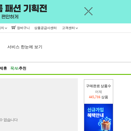
이지
장바구니
상품공급사센터
고객센터
서비스 한눈에 보기
제휴
꾹AI:
추천
구매완료 상품수
어제
445,716
상품
오늘(현재)
258,656
상품
수 없습니다