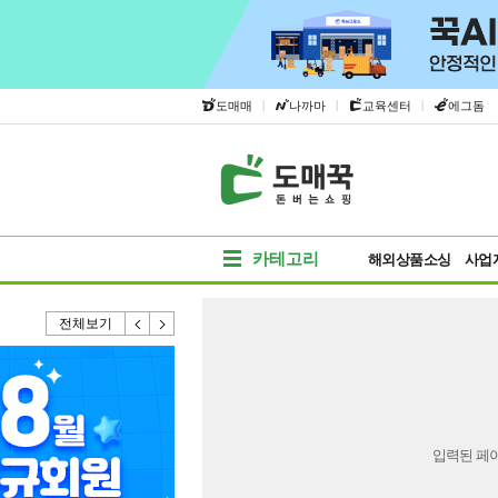
|
|
|
도매매
나까마
교육센터
에그돔
카테고리
해외상품소싱
사업
전체보기
입력된 페