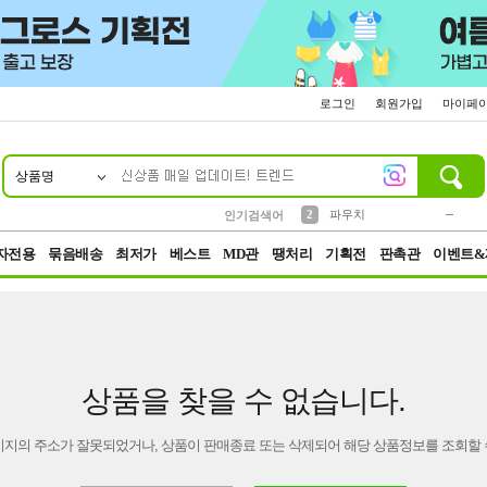
로그인
회원가입
마이페
상품명
10
1
4
5
6
7
8
9
키링
미니
말랑이
선풍기
가방
양말
짱구
텀블러
23
2
1
1
7
3
2
파우치
인기검색어
3
모자
자전용
묶음배송
최저가
베스트
MD관
땡처리
기획전
판촉관
이벤트&
상품을 찾을 수 없습니다.
이지의 주소가 잘못되었거나, 상품이 판매종료 또는 삭제되어 해당 상품정보를 조회할 