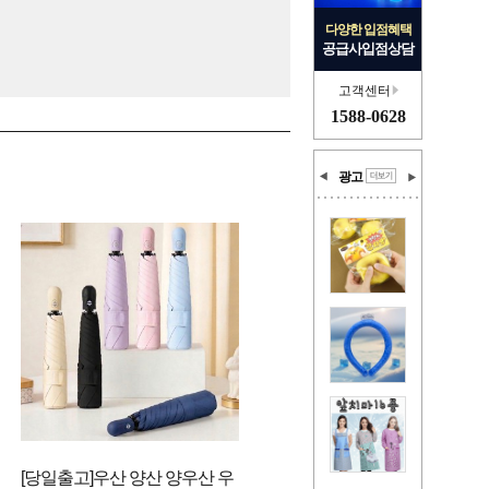
다양한 입점혜택
공급사입점상담
고객센터
1588-0628
광고
[당일출고]우산 양산 양우산 우