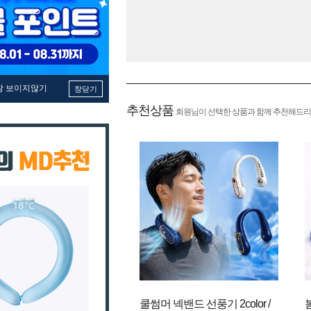
창 보이지않기
창닫기
추천상품
회원님이 선택한 상품과 함께 추천해드리
쿨썸머 넥밴드 선풍기 2color /