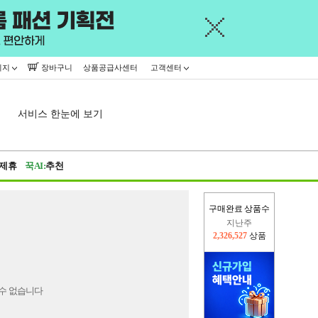
이지
장바구니
상품공급사센터
고객센터
서비스 한눈에 보기
제휴
꾹AI:
추천
구매완료 상품수
지난주
2,326,527
상품
이번주
2,242,616
상품
수 없습니다