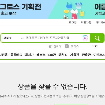
로그인
회원가입
마이페
상품명
10
1
4
5
6
7
8
9
파우치
등산
벨트
실리콘
양말
모자
양산
여성패션
152
395
555
12
1
1
5
3
2
케이스
인기검색어
12
3
생수
454
자전용
묶음배송
최저가
베스트
MD관
땡처리
기획전
판촉관
이벤트&
상품을 찾을 수 없습니다.
이지의 주소가 잘못되었거나, 상품이 판매종료 또는 삭제되어 해당 상품정보를 조회할 