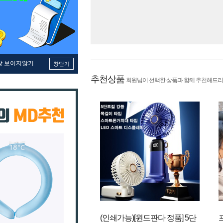
창 보이지않기
창닫기
추천상품
회원님이 선택한 상품과 함께 추천해드리
(인쇄가능)[윈드판다 정품] 5단