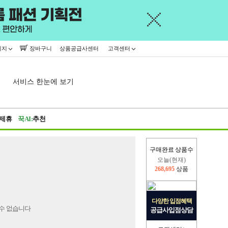
이지
장바구니
상품공급사센터
고객센터
서비스 한눈에 보기
제휴
꾹AI:
추천
구매완료 상품수
오늘(현재)
268,695
상품
어제
402,926
상품
다양한 입점혜택
수 없습니다
공급사입점상담