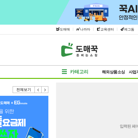
|
|
|
도매매
나까마
교육센터
에그돔
카테고리
해외상품소싱
사업
전체보기
입력된 페