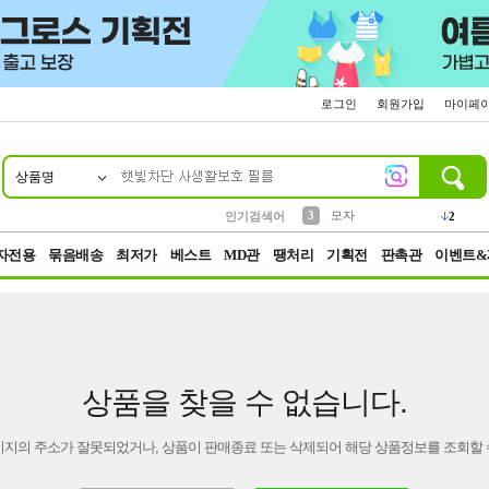
로그인
회원가입
마이페
상품명
10
1
2
5
6
7
8
9
키링
파우치
말랑이
키캡
텀블러
가방
양말
양산
1
1
1
5
2
2
3
모자
2
인기검색어
4
선풍기
자전용
묶음배송
최저가
베스트
MD관
땡처리
기획전
판촉관
이벤트&
상품을 찾을 수 없습니다.
이지의 주소가 잘못되었거나, 상품이 판매종료 또는 삭제되어 해당 상품정보를 조회할 