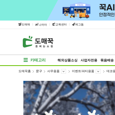
|
|
|
도매매
교육센터
에그돔
나까마
카테고리
해외상품소싱
사업자전용
묶음배송
도매꾹홈
문구
사무용품
이벤트/파티용품
데코