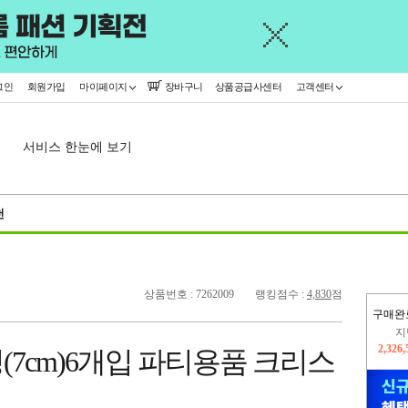
그인
회원가입
마이페이지
장바구니
상품공급사센터
고객센터
서비스 한눈에 보기
천
상품번호 : 7262009
랭킹점수 :
4,830
점
구매완
지
2,326
7cm)6개입 파티용품 크리스
이
2,227