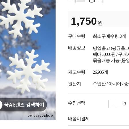
1,750
원
구매수량
최소구매수량
3
개
배송정보
당일출고
(평균출
택배 3,000원 / 구
묶음배송 가능 (동일
재고수량
26,935개
원산지
수입산 / 아시아 / 
수량선택
배송비결제