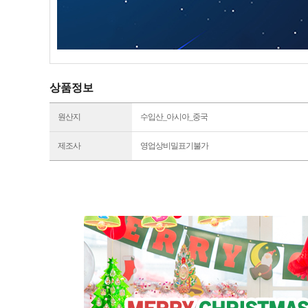
상품정보
원산지
수입산_아시아_중국
제조사
영업상비밀표기불가