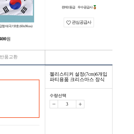
판매1등급
우수공급사
관심공급사
형 태극기8호 (60x90cm)
400
원
반품교환
젤리스티커 설정(7cm)6개입
파티용품 크리스마스 장식
수량선택