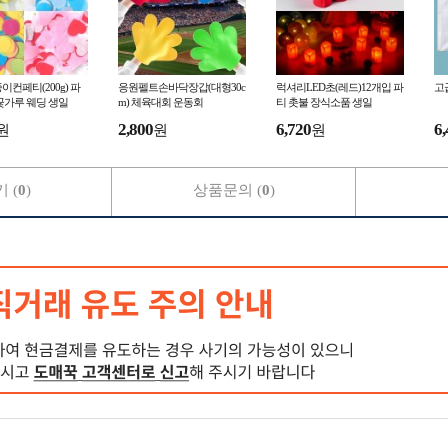
이컨페티(200g) 파
응원펠트손바닥장갑(대형30c
럭셔리LED초(레드)12개입 파
고급
꽃가루 웨딩 생일
m) 체육대회 운동회
티 촛불 장식소품 생일
2,800
6,720
6,
원
원
원
 (
0
)
상품문의 (
0
)