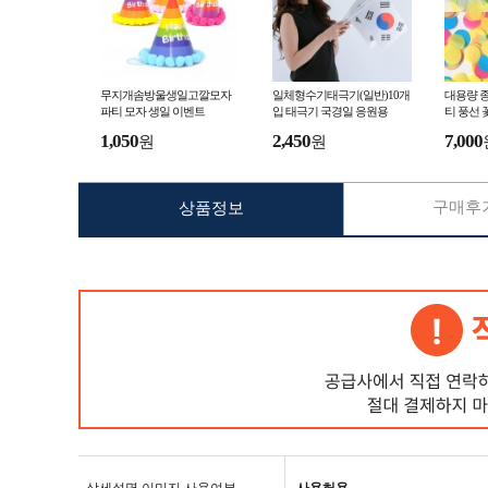
무지개솜방울생일고깔모자
일체형수기태극기(일반)10개
대용량 종
파티 모자 생일 이벤트
입 태극기 국경일 응원용
티 풍선 
1,050
2,450
7,000
원
원
구매후기
상품정보