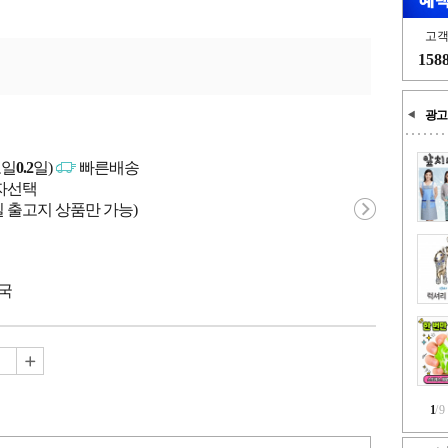
고
158
광고
고일
0.2
일)
빠른배송
매자선택
 출고지 상품만 가능)
중국
1
/
9