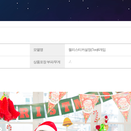
모델명
젤리스티커설정(7cm)6개입
. / .
상품포장 부피/무게