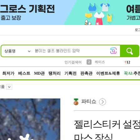
로
상품명
10
1
2
5
6
7
8
9
파우치
케이스
벨트
실리콘
양말
모자
양산
여성패션
395
555
12
12
1
1
5
3
3
생수
인기검색어
454
4
등산
152
최저가
베스트
MD관
땡처리
기획전
판촉관
이벤트&제휴
꾹AI:
추
용품
파티쇼
젤리스티커 설정(
마스 장식