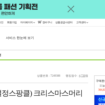
그인
회원가입
마이페이지
장바구니
상품공급사센터
고객센터
서비스 한눈에 보기
천
상품번호 : 7249388
랭킹점수 :
4,720
점
구매완
오늘
364,
설정스팡클) 크리스마스머리
445,