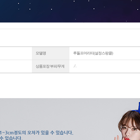
모델명
루돌프머리띠(설정스팡클)
. / .
상품포장 부피/무게