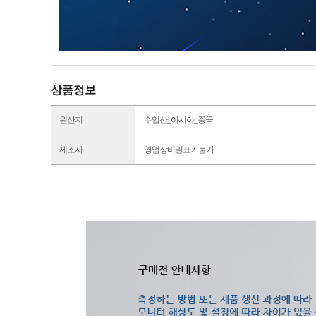
상품정보
원산지
수입산_아시아_중국
제조사
영업상비밀표기불가