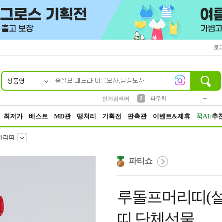
로
상품명
10
1
4
5
6
7
8
9
키링
미니
말랑이
선풍기
가방
양말
짱구
텀블러
23
2
1
1
7
3
2
파우치
인기검색어
3
모자
최저가
베스트
MD관
땡처리
기획전
판촉관
이벤트&제휴
꾹AI:
추
머리띠
파티쇼
루돌프머리띠(
띠 단체선물