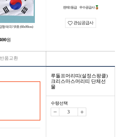
판매1등급
우수공급사
관심공급사
형 태극기8호 (60x90cm)
400
원
반품교환
루돌프머리띠(설정스팡클)
크리스마스머리띠 단체선
물
수량선택