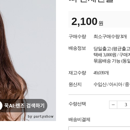
2,100
원
구매수량
최소구매수량
3
개
배송정보
당일출고
(평균출
택배 3,000원 / 구
묶음배송 가능 (동일
재고수량
49,039개
원산지
수입산 / 아시아 / 
수량선택
배송비결제