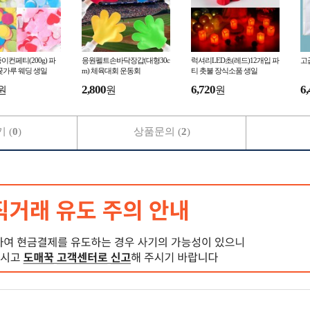
이컨페티(200g) 파
응원펠트손바닥장갑(대형30c
럭셔리LED초(레드)12개입 파
고급
꽃가루 웨딩 생일
m) 체육대회 운동회
티 촛불 장식소품 생일
2,800
6,720
6,
원
원
원
 (
0
)
상품문의 (
2
)