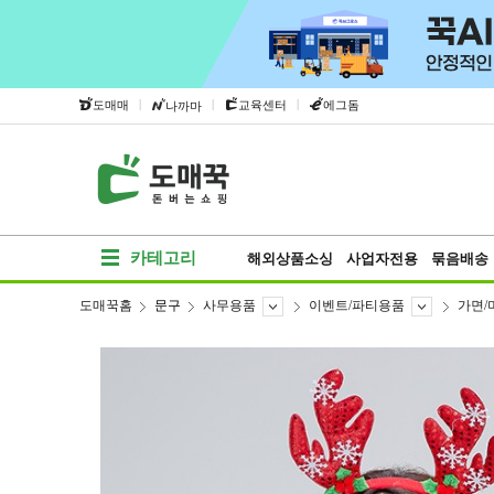
|
|
|
도매매
교육센터
에그돔
나까마
카테고리
해외상품소싱
사업자전용
묶음배송
도매꾹홈
문구
사무용품
이벤트/파티용품
가면/