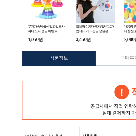
무지개솜방울생일고깔모자
일체형수기태극기(일반)10개
대용량 종
파티 모자 생일 이벤트
입 태극기 국경일 응원용
티 풍선 
1,050
2,450
7,000
원
원
구매후기
상품정보