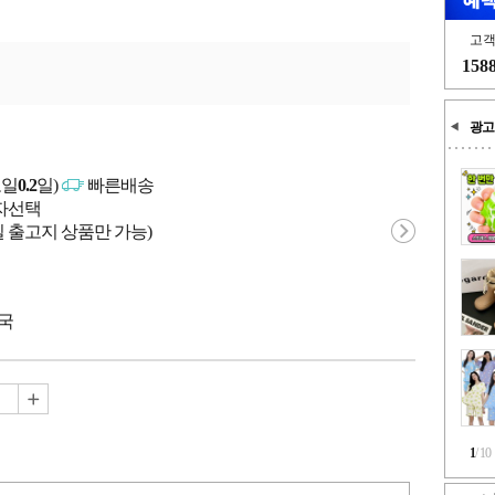
고
158
광고
고일
0.2
일)
빠른배송
매자선택
 출고지 상품만 가능)
중국
1
/
10