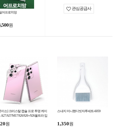
관심공급사
틸어프로치망
3,500
원
폰이소] 크리스탈 캡슐 프로 투명 케이
스내지 미니핸디빗자루세트-6059
 A27/A37/M17/S26/S26+/S26울트라 입
고
20
1,350
원
원