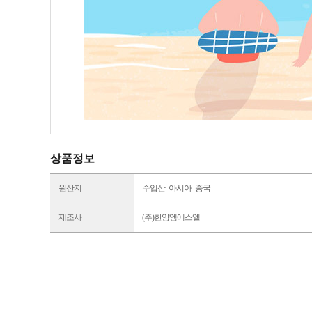
상품정보
원산지
수입산_아시아_중국
제조사
(주)한양엠에스엘