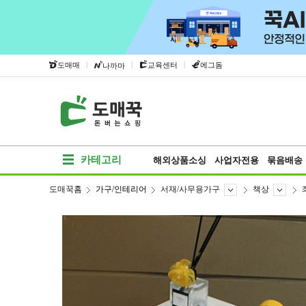
|
|
|
도매매
교육센터
에그돔
나까마
카테고리
해외상품소싱
사업자전용
묶음배송
도매꾹홈
가구/인테리어
서재/사무용가구
책상