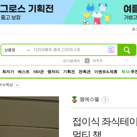
로
상품명
10
1
4
5
6
7
8
9
키링
미니
말랑이
선풍기
가방
양말
짱구
텀블러
23
2
1
1
7
3
2
파우치
인기검색어
3
모자
최저가
베스트
MD관
땡처리
기획전
판촉관
이벤트&제휴
꾹AI:
추
좌식책상
엠에스엘
접이식 좌식테이
멀티 책