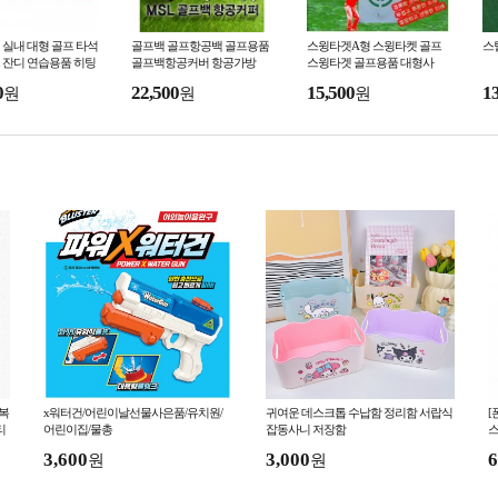
실내 대형 골프 타석
골프백 골프항공백 골프용품
스윙타겟A형 스윙타켓 골프
스
 잔디 연습용품 히팅
골프백항공커버 항공가방
스윙타겟 골프용품 대형사
0
22,500
15,500
1
원
원
원
체복
x워터건/어린이날선물사은품/유치원/
귀여운 데스크톱 수납함 정리함 서랍식
[
티
어린이집/물총
잡동사니 저장함
스
3,600
3,000
6
원
원