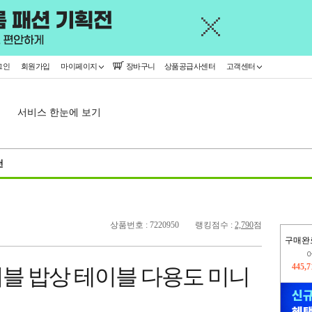
그인
회원가입
마이페이지
장바구니
상품공급사센터
고객센터
서비스 한눈에 보기
천
상품번호 : 7220950
랭킹점수 :
2,790
점
구매완
오늘
184,
블 밥상 테이블 다용도 미니
445,