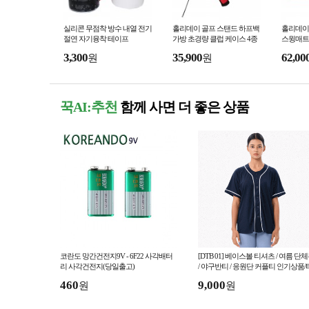
실리콘 무점착 방수 내열 전기
홀리데이 골프 스탠드 하프백
홀리데이 
절연 자기융착 테이프
가방 초경량 클럽 케이스 4종
스윙매트
100
3,300
35,900
62,00
원
원
꾹AI:추천
함께 사면 더 좋은 상품
코란도 망간건전지9V - 6F22 사각배터
[DTB 01] 베이스볼 티셔츠 / 여름 단
리 사각건전지(당일출고)
/ 야구반티 / 응원단 커플티 인기상품/
티뱅크
460
9,000
원
원