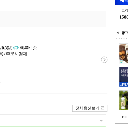
고
158
광고
일
0.3
일)
빠른배송
용 / 주문시결제
국
전체옵션보기
1
/
10