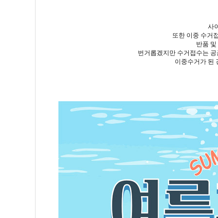
사
또한 이중 수거접
반품 및
번거롭겠지만 수거접수는 공
이중수거가 된