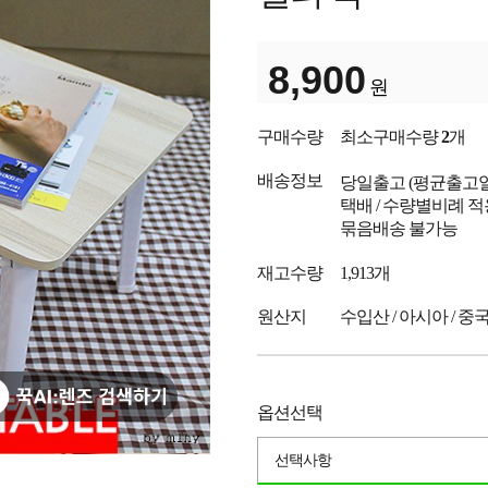
8,900
원
구매수량
최소구매수량
2
개
배송정보
당일출고
(평균출고
택배 / 수량별비례 적
묶음배송 불가능
재고수량
1,913개
원산지
수입산 / 아시아 / 중
옵션선택
선택사항