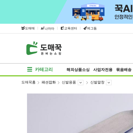
|
|
|
도매매
교육센터
에그돔
나까마
카테고리
해외상품소싱
사업자전용
묶음배송
도매꾹홈
패션잡화
신발용품
신발깔창