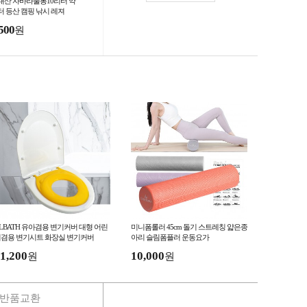
내산 자바라물통10리터 약
터 등산 캠핑 낚시 레져
500
원
LBATH 유아겸용 변기커버 대형 어린
미니폼롤러 45cm 돌기 스트레칭 얇은종
겸용 변기시트 화장실 변기커버
아리 슬림폼플러 운동요가
1,200
10,000
원
원
반품교환