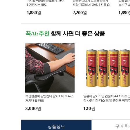
디지털 탁상형 온습도계 HTC-
전동귀청소기 코란도건전지
고급 접이
1 건전지는 별도
포함 귀클리너 귀이개 진동 흡
농기구 
입 귀클리너 귀청소기 귀이게
1,880
2,200
1,890
원
원
꾹AI:추천
함께 사면 더 좋은 상품
책상팔걸이 팔받침대 팔거치대 마우스
일본제 알카라인 건전지 AA 사이즈 (
거치대 팔 패드
장 사용기한 다소 경과) 증정용 끼워
기용 AA 배터리
3,000
120
원
원
구매후기
상품정보