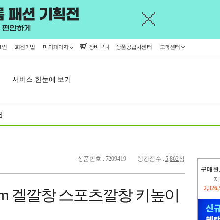
그인
회원가입
마이페이지
장바구니
상품공급사센터
고객센터
서비스 한눈에 보기
천
상품번호 : 7209419
랭킹점수 :
5,862
점
구매완
지
2,326
m 겔깔창 스포츠깔창 키높이
이
2,395