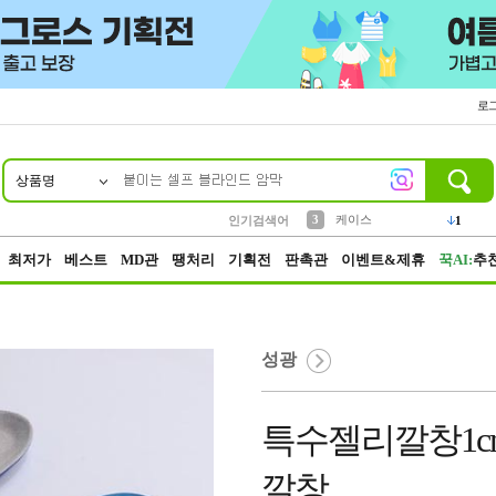
로
상품명
10
1
2
5
6
7
8
9
벨트
생수
등산
실리콘
양말
여성패션
장갑
led
4
1
1
2
4
1
3
케이스
인기검색어
1
4
파우치
3
최저가
베스트
MD관
땡처리
기획전
판촉관
이벤트&제휴
꾹AI:
추
성광
특수젤리깔창1c
깔창