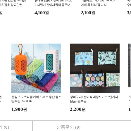
식 낫 조선낫 휴대용
휴대용 캠핑 샤워백 20리터 20
더블게르마안마기 마사지기
국
벌초 잡초 성묘안전
L 샤워기 간이샤워백 물주머
어깨 목 허리 팔 다리
수
니 물통
4,100
2,100
3,
원
원
원
권
쿨링 스포츠타월 케이스 세트 등산 헬스
장바구니 / 접이식 대형사이즈 / 인기사
H
주
땀수건 SW30002
은품 / 판촉물
이
1,900
2,200
1
원
원
 (
0
)
상품문의 (
0
)