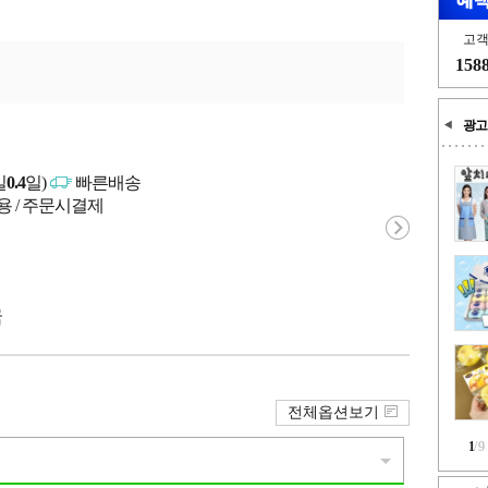
고
158
광고
일
0.4
일)
빠른배송
용 / 주문시결제
국
전체옵션보기
1
/
9