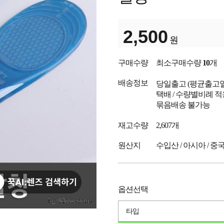
2,500
원
구매수량
최소구매수량
10
개
배송정보
당일출고
(평균출고
택배 / 수량별비례 적
묶음배송 불가능
재고수량
2,607개
원산지
수입산 / 아시아 / 중
옵션선택
타입