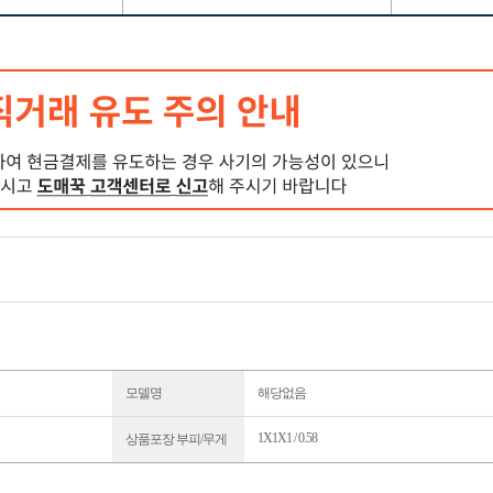
모델명
해당없음
1X1X1 / 0.58
상품포장 부피/무게