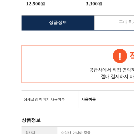
325 A326 A826 노트10 노트20
12,500
3,300
원
원
구매후기
상품정보
상세설명 이미지 사용여부
사용허용
상품정보
원산지
수입산_아시아_중국