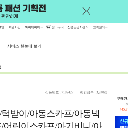
그인
회원가입
마이페이지
장바구니
상품공급사센터
고객센터
서비스 한눈에 보기
천
상품번호 : 7189427
랭킹점수 :
3,240
점
구매완
오늘
32,5
/턱받이/아동스카프/아동넥
445,
/어린이스카프/아기비니/아