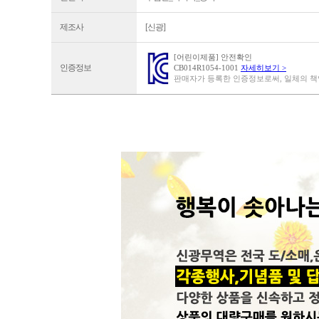
제조사
[신광]
[어린이제품] 안전확인
인증정보
CB014R1054-1001
자세히보기 >
판매자가 등록한 인증정보로써, 일체의 