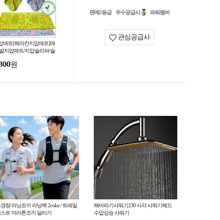
판매2등급
우수공급사
파워멤버
관심공급사
압매트[헤라칸지압매트]매
/발지압매트/지압슬리퍼/슬
퍼/발매트/주방매트/윗몸일
800
원
키기[신광]
경량 러닝조끼 러닝백 2color / 트레일
해바라기샤워기230 사각 샤워기헤드
스트 마라톤조끼 달리기
수압상승 샤워기