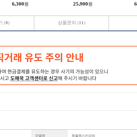
6,300
25,900
6
원
원
 (
0
)
상품문의 (
11
)
모델명
동물원스카프빕