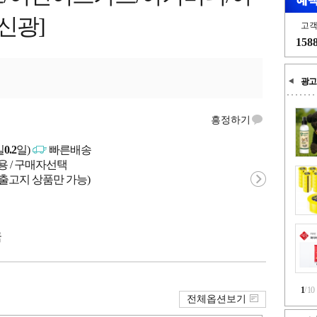
신광]
고
158
광고
흥정하기
일
0.2
일)
빠른배송
용 / 구매자선택
 출고지 상품만 가능)
국
1
/
10
전체옵션보기