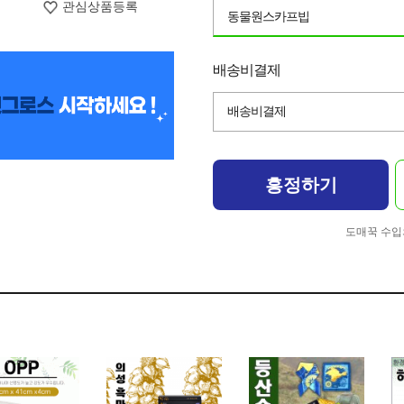
관심상품등록
동물원스카프빕
배송비결제
배송비결제
흥정하기
도매꾹 수입