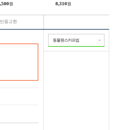
,500
8,310
원
원
반품교환
동물원스카프빕