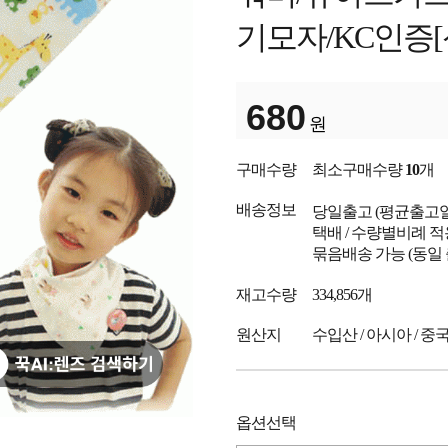
기모자/KC인증[
680
원
구매수량
최소구매수량
10
개
배송정보
당일출고
(평균출고
택배 / 수량별비례 적
묶음배송 가능 (동일
재고수량
334,856개
원산지
수입산 / 아시아 / 중
옵션선택