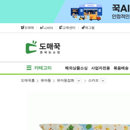
|
|
|
도매매
교육센터
에그돔
나까마
카테고리
해외상품소싱
사업자전용
묶음배송
도매꾹홈
유아동
유아동잡화
스카프