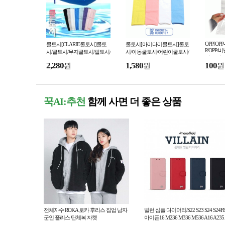
OPP[OPP
쿨토시[CLARIE쿨토시]쿨토
쿨토시[아미다미쿨토시]쿨토
P/OPP
시/쿨토시/무지쿨토시/팔토시/
시/아동쿨토시/어린이쿨토시/
닐/포장/
토시/손쿨토시/손가락쿨토시/
쿨토시/유아쿨토시/KC인증/
2,280
1,580
100
원
원
원
급형[신광
국산/인쇄가능[신광]
인쇄가능[신광]
꾹AI:추천
함께 사면 더 좋은 상품
전체자수 ROKA 로카 후리스 집업 남자
빌런 심플 다이어리/S22 S23 S24 S24F
군인 플리스 단체복 자켓
아이폰16 M236 M336 M536 A16 A235