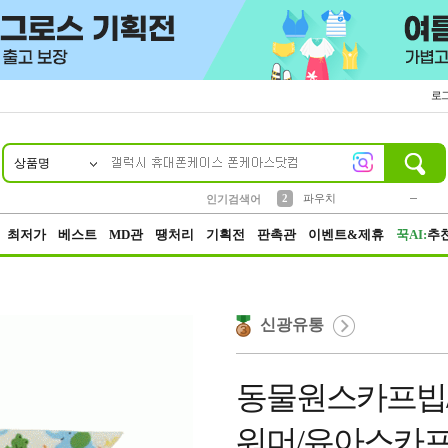
로
상품명
10
1
4
5
6
7
8
9
키링
미니
말랑이
선풍기
가방
양말
짱구
텀블러
23
2
1
1
7
3
2
파우치
인기검색어
3
모자
최저가
베스트
MD관
땡처리
기획전
판촉관
이벤트&제휴
꾹AI:
추
신광유통
동물원스카프빕
워머/유아스카프