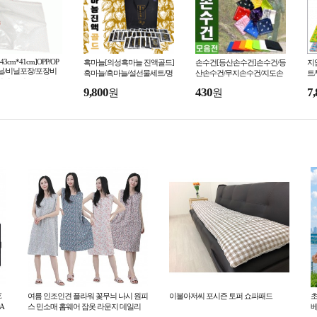
-43cm*41cm]OPP/OP
흑마늘[의성흑마늘 진액골드]
손수건[등산손수건]손수건/등
지
/비닐/비닐포장/포장비
흑마늘/흑마늘/설선물세트/명
산손수건/무지손수건/지도손
트
비닐/두꺼운 두께/고
절선물세트/설날선물세트/설
수건/반다나/아웃도어손수건/
리
9,800
430
7,
원
원
]
선물/선물세트[신광]
스카프/인쇄가능/신광
으
E
여름 인조인견 플라워 꽃무늬 나시 원피
이불아저씨 포시즌 토퍼 쇼파패드
초
 A
스 민소매 홈웨어 잠옷 라운지 데일리
베