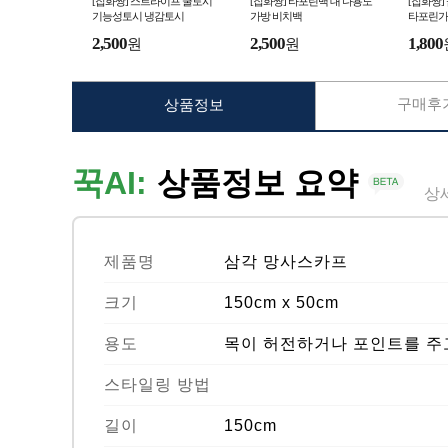
[잡화짱] 스트라이프 쿨토시
[잡화짱] 타포린백 대 다용도
[잡화짱]
기능성토시 냉감토시
가방 비치백
타포린가
2,500
2,500
1,800
원
원
구매후기
상품정보
꾹AI:
상품정보 요약
상
제품명
삼각 망사스카프
크기
150cm x 50cm
용도
목이 허전하거나 포인트를 주
스타일링 방법
길이
150cm