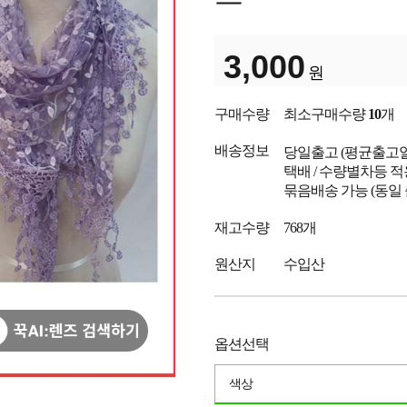
3,000
원
구매수량
최소구매수량
10
개
배송정보
당일출고
(평균출고
택배 / 수량별차등 적
묶음배송 가능 (동일
재고수량
768개
원산지
수입산
옵션선택
색상