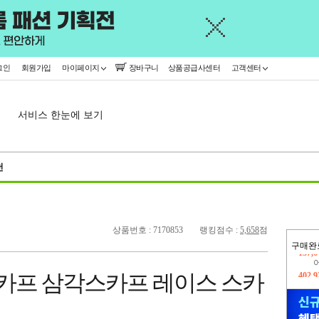
그인
회원가입
마이페이지
장바구니
상품공급사센터
고객센터
서비스 한눈에 보기
천
상품번호 : 7170853
랭킹점수 :
5,658
점
구매완
402,
스카프 삼각스카프 레이스 스카
오늘
137,