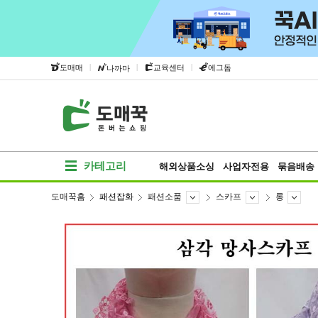
|
|
|
도매매
교육센터
에그돔
나까마
카테고리
해외상품소싱
사업자전용
묶음배송
도매꾹홈
패션잡화
패션소품
스카프
롱