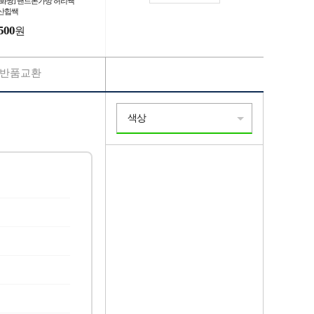
잡화짱] 핸드폰가방 허리쌕
산힙쌕
500
원
반품교환
색상