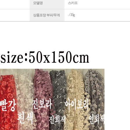
모델명
스카프
. / 33g
상품포장 부피/무게