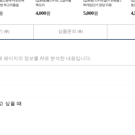
 곰쇼핑백 타포린백
[잡화짱]롱스카프 고급주름
[잡화짱] 스카프걸이 한묶음 2
[
방 최고의품질
목도리
00개입단가 장당 25원
등
4,000
5,000
4,
원
원
원
 (
0
)
상품문의 (
0
)
세 페이지의 정보를 AI로 분석한 내용입니다.
고 싶을 때