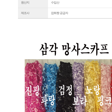
원산지
수입산
제조사
잡화짱 공급자