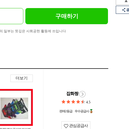
구매하기
의 일부는 뜻깊은 사회공헌 활동에 쓰입니다
더보기
잡화짱
4.5
판매2등급
우수공급사
관심공급사