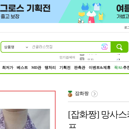
로
상품명
10
1
2
5
6
7
8
9
키링
파우치
말랑이
키캡
텀블러
가방
양말
양산
1
1
1
5
2
2
3
모자
인기검색어
2
4
선풍기
최저가
베스트
MD관
땡처리
기획전
판촉관
이벤트&제휴
꾹AI:
추
잡화짱
[잡화짱] 망사
프