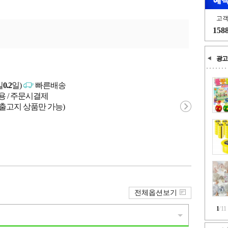
고
158
광고
일
0.2
일)
빠른배송
용 / 주문시결제
 출고지 상품만 가능)
전체옵션보기
1
/
11