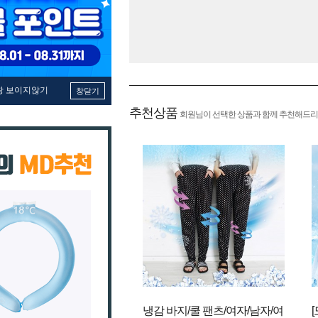
창 보이지않기
창닫기
추천상품
회원님이 선택한 상품과 함께 추천해드리
냉감 바지/쿨 팬츠/여자/남자/여