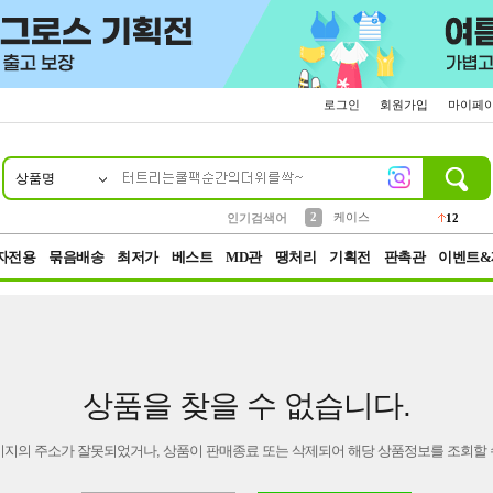
로그인
회원가입
마이페
상품명
10
1
4
5
6
7
8
9
파우치
등산
벨트
실리콘
양말
모자
양산
여성패션
152
395
555
12
1
1
5
3
2
케이스
인기검색어
12
3
생수
454
자전용
묶음배송
최저가
베스트
MD관
땡처리
기획전
판촉관
이벤트&
상품을 찾을 수 없습니다.
이지의 주소가 잘못되었거나, 상품이 판매종료 또는 삭제되어 해당 상품정보를 조회할 