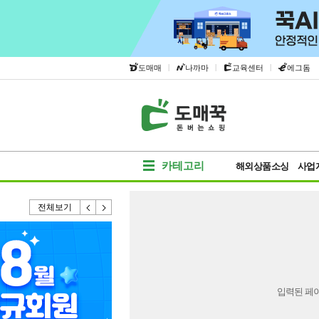
|
|
|
도매매
나까마
교육센터
에그돔
카테고리
해외상품소싱
사업
전체보기
입력된 페