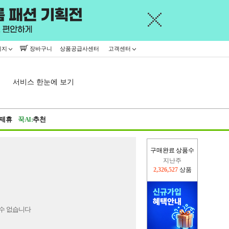
이지
장바구니
상품공급사센터
고객센터
서비스 한눈에 보기
제휴
꾹AI:
추천
구매완료 상품수
지난주
2,326,527
상품
이번주
2,265,616
상품
수 없습니다