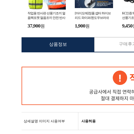
작업용 반사판 선풍기조끼 얼
[마이도매]정품 셉터 하이브
KC인증
음팩포켓 얼음조끼 안전 반사
리드 와이퍼/윈도우브러쉬
선풍기조
판 여름 작업 냉풍 조끼 공장
끼 선풍
37,900
1,900
9,450
원
원
야외작업 현장 작업
구매후기
상품정보
상세설명 이미지 사용여부
사용허용