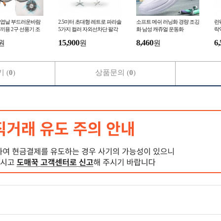
 9엽날 부드러운바람
2.5미터 초대형 레트로 파라솔
소프트 메쉬 러닝화 경량 조깅
런
끼용 2구 선풍기 조
5가지 컬러 자외선차단 팔각
화 남성 캐쥬얼 운동화
락
기 냉풍조끼 얼음조끼
비치 정원 테라스 펜션 편의점
근
15,900
8,460
6,
원
원
원
커피숍 카페 파
동
 (
0
)
상품문의 (
0
)