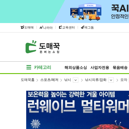
|
|
|
도매매
교육센터
에그돔
나까마
카테고리
해외상품소싱
사업자전용
묶음배송
도매꾹홈
스포츠/레저
낚시
낚시의류/잡화
모자