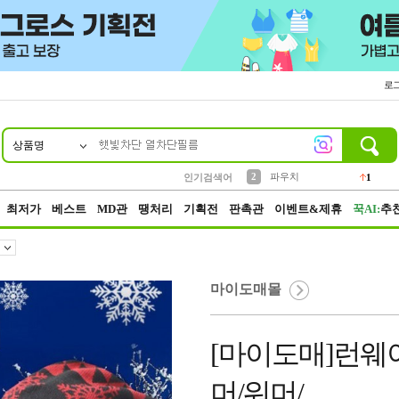
로
상품명
10
1
4
5
6
7
8
9
키링
선풍기
말랑이
키캡
텀블러
가방
양말
양산
1
1
5
2
2
2
파우치
인기검색어
1
3
모자
2
최저가
베스트
MD관
땡처리
기획전
판촉관
이벤트&제휴
꾹AI:
추
마이도매몰
[마이도매]런웨
머/워머/