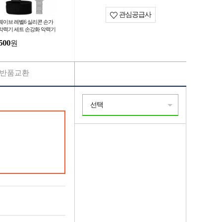
관심공급사
웨이브 레벨6 실리콘 손가
악력기 세트 손강화 악력기
력기 강화 스트레칭 재활운
500
원
반품교환
선택