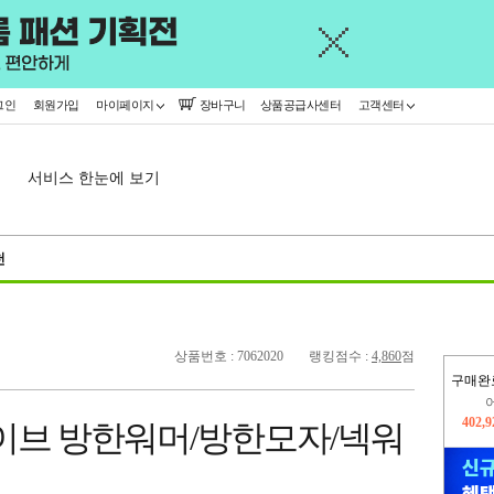
그인
회원가입
마이페이지
장바구니
상품공급사센터
고객센터
서비스 한눈에 보기
천
상품번호 : 7062020
랭킹점수 :
4,860
점
구매완
오늘
94,7
이브 방한워머/방한모자/넥워
402,