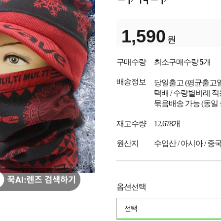
1,590
원
구매수량
최소구매수량
5
개
배송정보
당일출고
(평균출고
택배 / 수량별비례 적
묶음배송 가능 (동일
재고수량
12,678개
원산지
수입산 / 아시아 / 중
옵션선택
선택