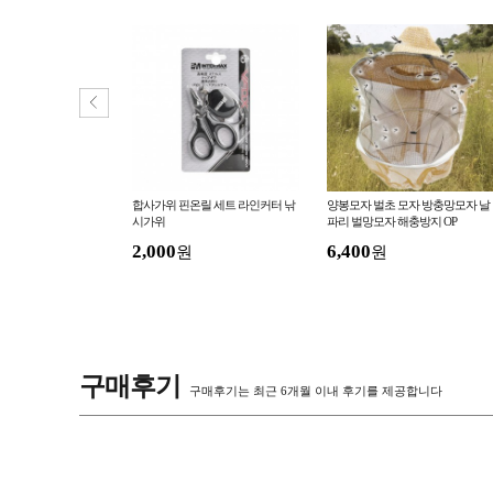
파리모자 대두모자 얼
합사가위 핀온릴 세트 라인커터 낚
양봉모자 벌초 모자 방충망모자 날
차단 햇빛가리개 큰 모
시가위
파리 벌망모자 해충방지 OP
 등산모자
2,000
6,400
원
원
구매후기
구매후기는 최근 6개월 이내 후기를 제공합니다