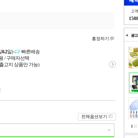
고
158
광고
흥정하기
일
0.2
일)
빠른배송
용 / 구매자선택
 출고지 상품만 가능)
국
전체옵션보기
1
/
11