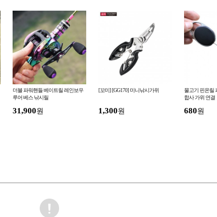
더블 파워핸들 베이트릴 레인보우
[꼬미] [GG170] 미니낚시가위
물고기 핀온릴 
루어 베스 낚시릴
합사 가위 연결
31,900
1,300
680
원
원
원