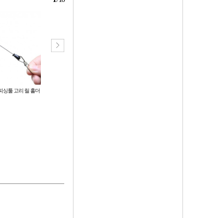
피싱툴 고리 릴 홀더
[ANB7]11종/포켓 접이식모자/아웃
분리형 자외선차단 아웃도어모자
도어모자/포켓모자/사은품/판촉물/
등산모자 작업모자 낚시모자
등산모자/낚시용품
2,250
4,300
원
원