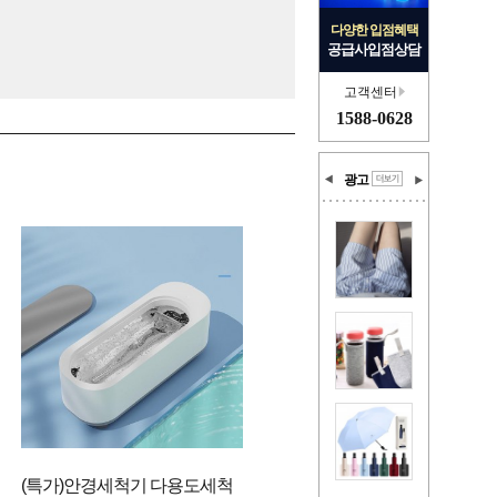
다양한 입점혜택
공급사입점상담
고객센터
1588-0628
광고
(특가)안경세척기 다용도세척