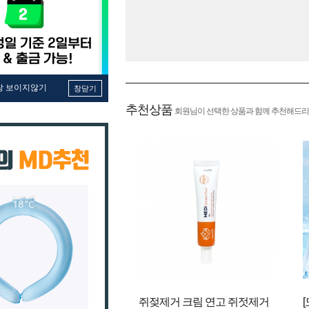
창 보이지않기
창닫기
추천상품
회원님이 선택한 상품과 함께 추천해드리
쥐젖제거 크림 연고 쥐젓제거