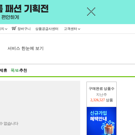
이지
장바구니
상품공급사센터
고객센터
서비스 한눈에 보기
제휴
꾹AI:
추천
구매완료 상품수
지난주
2,326,527
상품
이번주
2,388,022
상품
수 없습니다