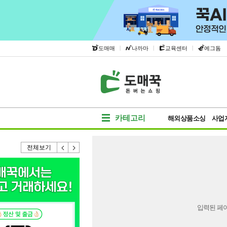
|
|
|
도매매
나까마
교육센터
에그돔
카테고리
해외상품소싱
사업
전체보기
입력된 페