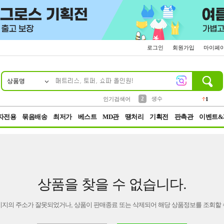
로그인
회원가입
마이페
상품명
10
1
4
5
6
7
8
9
벨트
파우치
등산
실리콘
양말
여성패션
장갑
led
4
3
1
2
4
1
2
생수
인기검색어
1
3
케이스
1
자전용
묶음배송
최저가
베스트
MD관
땡처리
기획전
판촉관
이벤트&
상품을 찾을 수 없습니다.
이지의 주소가 잘못되었거나, 상품이 판매종료 또는 삭제되어 해당 상품정보를 조회할 