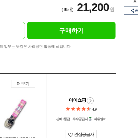
21,200
(
10
개)
원
구매하기
의 일부는 뜻깊은 사회공헌 활동에 쓰입니다
더보기
아이쇼핑
4.9
판매1등급
우수공급사
파워멤버
관심공급사