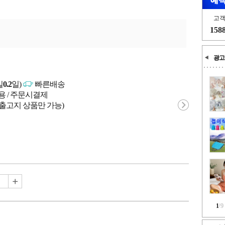
고
158
광고
일
0.2
일)
빠른배송
용 / 주문시결제
 출고지 상품만 가능)
1
/
9