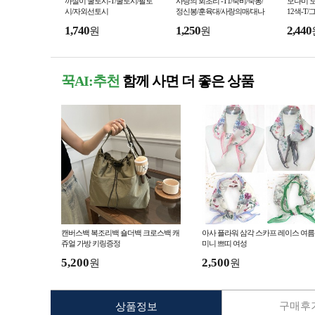
까실이 쿨토시-T/쿨토시/팔토
사랑의 회초리 -T1/죽비/죽봉/
모나미 
시/자외선토시
정신봉/훈육대/사랑의매/대나
12색-T
무회초리/대나무살대/살대배
초등학생
1,740
1,250
2,440
원
원
송료인하
간
꾹AI:추천
함께 사면 더 좋은 상품
캔버스백 복조리백 숄더백 크로스백 캐
아사 플라워 삼각 스카프 레이스 여름
쥬얼 가방 키링증정
미니 쁘띠 여성
5,200
2,500
원
원
구매후기
상품정보