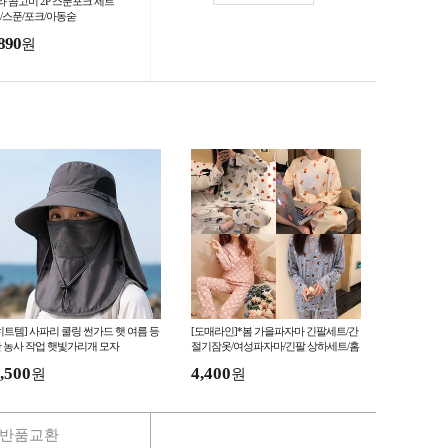
라 곰고미 2P 스푼포크 세트
1/스푼/포크/아동숟
890
원
히트템] 사파리 쿨링 썬가드 햇 여름 등
[도매라인]*봄 가을파자마 긴팔세트/간
 농사 작업 햇빛가리개 모자
절기잠옷/여성파자마/긴팔 상하세트/홈
웨어/가을겨울 잠옷
,500
4,400
원
원
반품교환