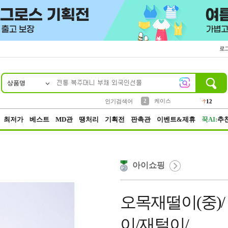
로
상품명
10
1
4
5
6
7
8
9
파우치
등산
벨트
실리콘
양말
모자
양산
여성패션
152
395
555
12
1
1
5
3
2
케이스
12
인기검색어
3
생수
454
최저가
베스트
MD관
땡처리
기획전
판촉관
이벤트&제휴
꾹AI:
추
아이쇼핑
오목재떨이(중)
이/재털이/