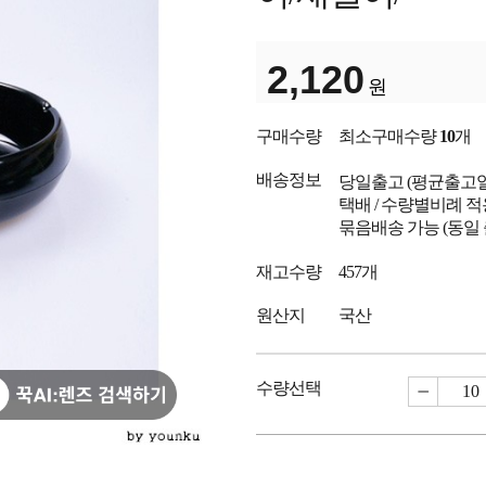
2,120
원
구매수량
최소구매수량
10
개
배송정보
당일출고
(평균출고
택배 / 수량별비례 적
묶음배송 가능 (동일
재고수량
457개
원산지
국산
수량선택