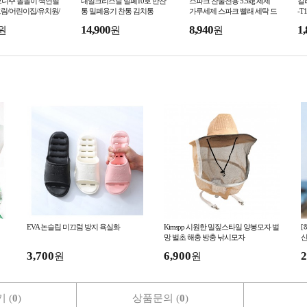
모니주 돌돌이 색연필
대일크리스탈 밀폐10호 반찬
스파크 찬물전용 5.5kg 세제
칼
/그림/어린이집/유치원/
통 밀폐용기 찬통 김치통
가루세제 스파크 빨래 세탁 드
-T
/학교준비물/미술시
럼세탁기세제 일반세탁기세
14,900
8,940
1,
원
원
원
제 찬물세제-TJ
EVA 논슬립 미끄럼 방지 욕실화
Kimspp 시원한 밀짚스타일 양봉모자 벌
[
망 벌초 해충 방충 낚시모자
산
3,700
6,900
2
원
원
 (
0
)
상품문의 (
0
)