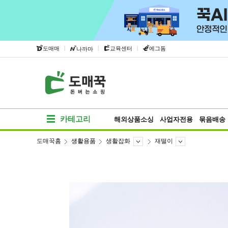
|
|
|
도매매
교육센터
에그돔
나까마
카테고리
해외상품소싱
사업자전용
묶음배송
도매꾹홈
생활용품
생활잡화
재떨이