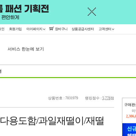
그인
회원가입
마이페이지
장바구니
상품공급사센터
고객센터
서비스 한눈에 보기
천
상품번호 : 7031979
랭킹점수 :
5,778
점
구매완
이
2,306
/ 다용도함/과일재떨이/재떨
지
2,326