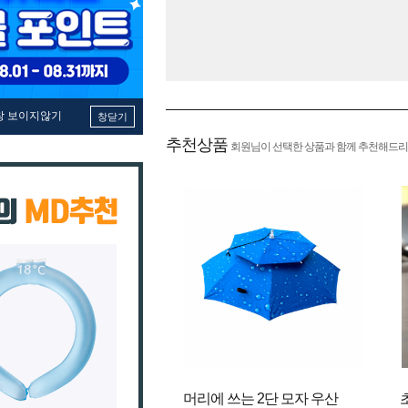
창 보이지않기
창닫기
추천상품
회원님이 선택한 상품과 함께 추천해드리
머리에 쓰는 2단 모자 우산