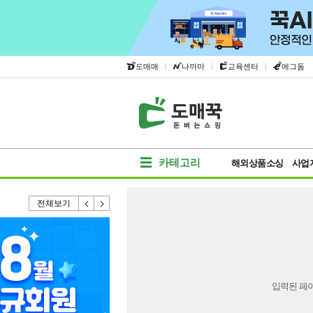
|
|
|
도매매
나까마
교육센터
에그돔
카테고리
해외상품소싱
사업
전체보기
입력된 페