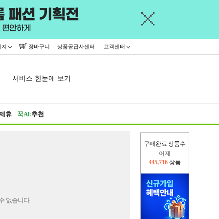
이지
장바구니
상품공급사센터
고객센터
서비스 한눈에 보기
제휴
꾹AI:
추천
구매완료 상품수
어제
445,716
상품
오늘(현재)
301,461
상품
수 없습니다