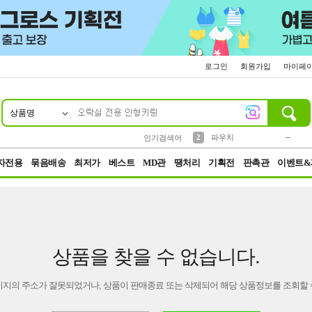
로그인
회원가입
마이페
상품명
10
1
4
5
6
7
8
9
키링
미니
말랑이
선풍기
가방
양말
짱구
텀블러
23
2
1
1
7
3
2
파우치
인기검색어
3
모자
자전용
묶음배송
최저가
베스트
MD관
땡처리
기획전
판촉관
이벤트&
상품을 찾을 수 없습니다.
이지의 주소가 잘못되었거나, 상품이 판매종료 또는 삭제되어 해당 상품정보를 조회할 