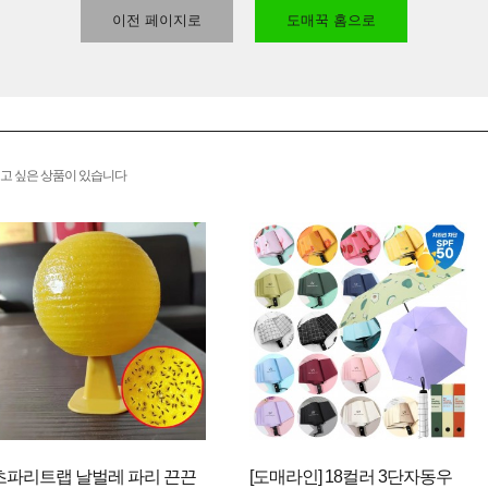
이전 페이지로
도매꾹 홈으로
고 싶은 상품이 있습니다
초파리트랩 날벌레 파리 끈끈
[도매라인] 18컬러 3단자동우