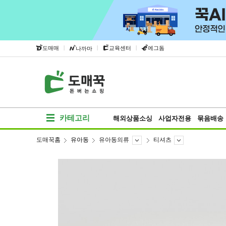
|
|
|
도매매
교육센터
에그돔
나까마
카테고리
해외상품소싱
사업자전용
묶음배송
도매꾹홈
유아동
유아동의류
티셔츠