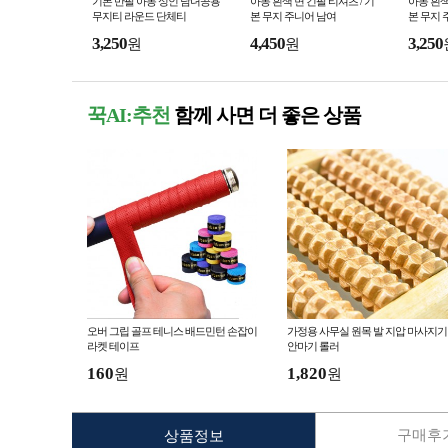
기본 반팔 아동 성인 남녀공용
아동 흰색 면 긴팔 티셔츠 / 기
아동 흰색
무지티 라운드 단체티
본 무지 주니어 남여
본 무지 
3,250
4,450
3,250
원
원
꾹AI:추천
함께 사면 더 좋은 상품
오버 그립 골프 테니스 배드민턴 손잡이
가정용 사무실 원목 발 지압 마사지기
라켓 테이프
안마기 롤러
160
1,820
원
원
구매후기
상품정보