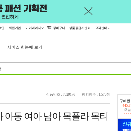
그인
회원가입
마이페이지
장바구니
상품공급사센터
고객센터
서비스 한눈에 보기
천
상품번호 : 7029176
랭킹점수 :
1,570
점
구매완
오늘
14,8
 아동 여아 남아 목폴라 목티
445,