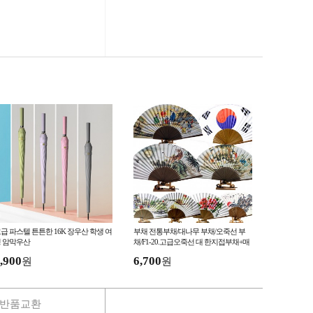
급 파스텔 튼튼한 16K 장우산 학생 여
부채 전통부채/대나무 부채/오죽선 부
 암막우산
채/F1-20.고급오죽선 대 한지접부채+매
듭
,900
6,700
원
원
반품교환