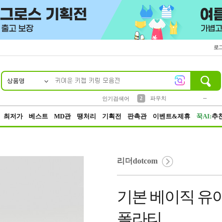
로
상품명
10
1
4
5
6
7
8
9
키링
미니
말랑이
선풍기
가방
양말
짱구
텀블러
23
2
1
1
7
3
2
파우치
인기검색어
3
모자
최저가
베스트
MD관
땡처리
기획전
판촉관
이벤트&제휴
꾹AI:
추
리더dotcom
기본 베이직 유아
폴라티