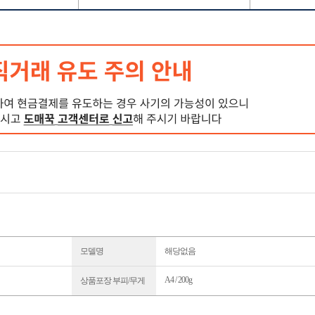
모델명
해당없음
A4 / 200g
상품포장 부피/무게