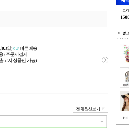
고
158
광고
일
0.3
일)
빠른배송
용 / 주문시결제
 출고지 상품만 가능)
전체옵션보기
1
/
10