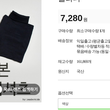
7,280
원
구매수량
최소구매수량
1
개
배송정보
익일출고
(평균출고
택배 / 수량별차등 적
묶음배송 가능 (동일
재고수량
161,869개
원산지
국산
옵션선택
색상