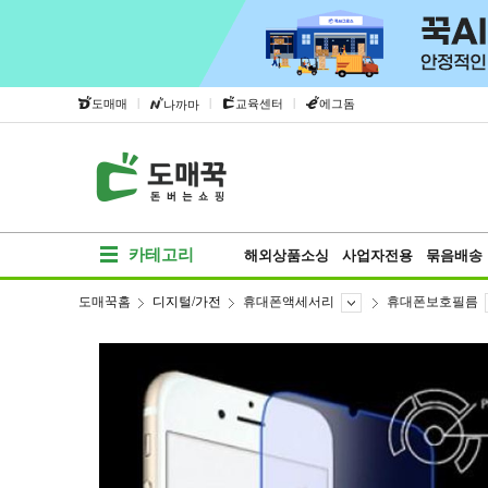
|
|
|
도매매
교육센터
에그돔
나까마
카테고리
해외상품소싱
사업자전용
묶음배송
도매꾹홈
디지털/가전
휴대폰액세서리
휴대폰보호필름