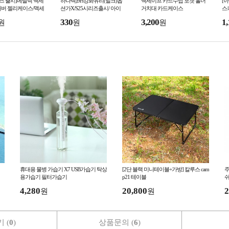
리즈 출시]메탈릭 맥세
하나텍]9H강화유리(벌크)옵
맥세이프 카드수납 포켓 홀더
[
커버 젤리케이스/맥세
션가X/S25시리즈출시/ 아이
거치대 카드케이스
스
네틱TPU케이스/S23
폰/ 삼성A시리즈외 전기종
프
330
3,200
1,
원
원
원
22울트라
폰
휴대용 물병 가습기 X7 USB가습기 탁상
[2단 블랙 미니테이블+가방] 칼루스 cam
주
용가습기 필터가습기
p21 테이블
쉬
4,280
20,800
2
원
원
 (
0
)
상품문의 (
6
)