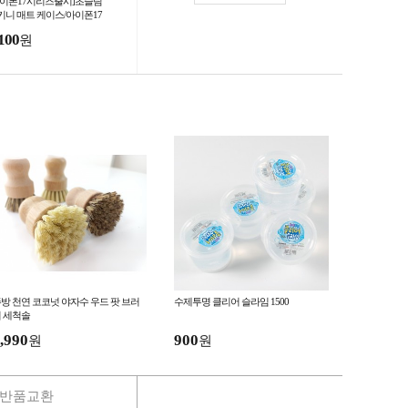
아이폰17시리즈출시]초슬림
키니 매트 케이스/아이폰17
로/아이폰17프로맥스/아이
100
원
13미니/아이폰16프
방 천연 코코넛 야자수 우드 팟 브러
수제투명 클리어 슬라임 1500
 세척솔
,990
900
원
원
반품교환