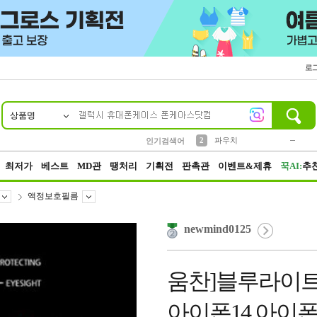
로
상품명
10
1
4
5
6
7
8
9
키링
미니
말랑이
선풍기
가방
양말
짱구
텀블러
23
2
1
1
7
3
2
파우치
인기검색어
3
모자
최저가
베스트
MD관
땡처리
기획전
판촉관
이벤트&제휴
꾹AI:
추
액정보호필름
newmind0125
움찬]블루라이트
아이폰14 아이폰