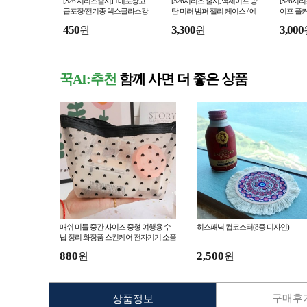
[S26 시리즈출시] 1매포장고
[S26시리즈 출시]맥세이프 방
[S26시
급포장/전기종 렉스글라스강
탄 미러 범퍼 젤리 케이스 / 에
이프 풀
화유리/a166/m366 /S25엣지/아
어쿠션 / 아이폰 17프로 에어/S
이프 마그
450
3,300
3,000
원
원
이폰16프로
25 울트라
울트라 S
꾹AI:추천
함께 사면 더 좋은 상품
매쉬 미들 중간 사이즈 중형 여행용 수
히스패닉 컵코스터(8종 디자인)
납 정리 화장품 스킨케어 전자기기 소품
멀티 다용도 실용적인
880
2,500
원
원
구매후기
상품정보