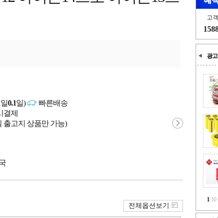
고
158
광고
고일
0.1
일)
빠른배송
문시결제
 출고지 상품만 가능)
중국
1
/
10
전체옵션보기