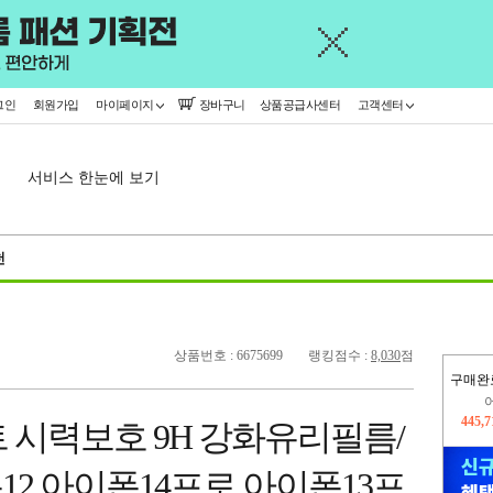
그인
회원가입
마이페이지
장바구니
상품공급사센터
고객센터
서비스 한눈에 보기
천
상품번호 : 6675699
랭킹점수 :
8,030
점
구매완
오늘
38,6
 시력보호 9H 강화유리필름/
445,
12 아이폰14프로 아이폰13프